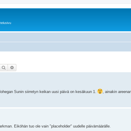
telusivu
Etsi
Tarkennettu haku
Mohegan Sunin siirretyn keikan uusi päivä on kesäkuun 1.
, ainakin areenan
 parkman. Eiköhän tuo ole vain "placeholder" uudelle päivämäärälle.