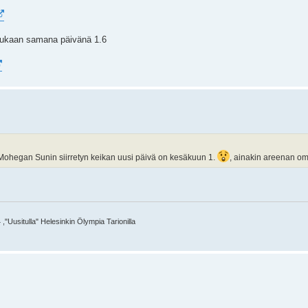
mukaan samana päivänä 1.6
 Mohegan Sunin siirretyn keikan uusi päivä on kesäkuun 1.
, ainakin areenan omil
,"Uusitulla" Helesinkin Ölympia Tarionilla