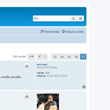
Etsi
Tarkennettu haku
Rekisteröidy
Kirjaudu sisään
Sivu
37
/
37
1
33
34
35
36
37
Edellinen
365 viestiä
…
tom joad
Jack Of All Trades
Viestit:
103
Liittynyt:
11.01.2013 15:03
 omilla sivuilla.
Y
l
ö
s