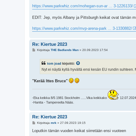
t
i
https://www.parkwhiz.com/mohegan-sun-ar ... 3-1226133/
EDIT: Jep, myös Albany ja Pittsburgh keikat ovat tämän 
https://www.parkwhiz.com/mvp-arena-park ... 3-1330882/
Re: Kiertue 2023
V
Kirjoittaja
THE Badlands Man
»
20.09.2023 17:54
i
e
s
tom joad
kirjoitti:
t
i
Nyt ei näytä kyllä hyvältä ensi kesän EU rundin suhteen.
"Kerää Ittes Bruce"
-Eka keikka 8/5 1981 Stockholm ......Vika keikkako
12.07.2024 
-Hantta - Tampereelta Nääs.
Re: Kiertue 2023
V
Kirjoittaja
mrk
»
27.09.2023 19:15
i
e
Loputkin tämän vuoden keikat siirretään ensi vuoteen
s