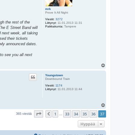
mrk
Prove It All Night
Viestit:
3272
gh the rest of the
Liittynyt:
11.01.2013 11:31
Paikkakunta:
Tampere
The E Street Band will
 next week, all taking
ed their tickets
newly announced dates.
to see you all next
Y
l
ö
Youngstown
s
Downbound Train
Viestit:
1174
Liittynyt:
11.01.2013 11:44
Y
l
Sivu
37
/
37
1
33
34
35
36
37
ö
Edellinen
365 viestiä
…
s
Hyppää