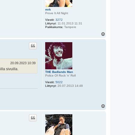
mrk
Prove It All Night
Viestit:
3272
Liittynyt:
11.01.2013 11:31
Paikkakunta:
Tampere
Y
l
ö
s
20.09.2023 10:39
la sivuilla.
THE Badlands Man
Police Of Rock 'n' Roll
Viestit:
5022
Liittynyt:
20.07.2013 14:48
Y
l
ö
s