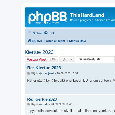
ThisHardLand
Bruce Springsteen -aiheinen keskus
Pikalinkit
UKK
Etusivu
Open all night
Kiertue 2023
Kiertue 2023
Vastaa Viestiin
Re: Kiertue 2023
V
Kirjoittaja
tom joad
»
20.09.2023 10:39
i
e
Nyt ei näytä kyllä hyvältä ensi kesän EU rundin suhteen. 
s
t
i
Re: Kiertue 2023
V
Kirjoittaja
mrk
»
20.09.2023 10:43
i
e
...pysäköintisovelluksen sivuilla, paikallinen easypark tai
s