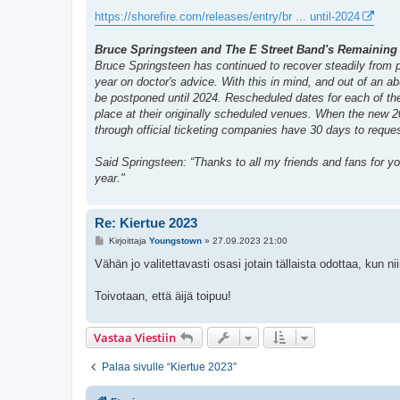
t
i
https://shorefire.com/releases/entry/br ... until-2024
Bruce Springsteen and The E Street Band's Remaining 
Bruce Springsteen has continued to recover steadily from p
year on doctor's advice. With this in mind, and out of an a
be postponed until 2024. Rescheduled dates for each of the
place at their originally scheduled venues. When the new 
through official ticketing companies have 30 days to reques
Said Springsteen: “Thanks to all my friends and fans for y
year."
Re: Kiertue 2023
V
Kirjoittaja
Youngstown
»
27.09.2023 21:00
i
e
Vähän jo valitettavasti osasi jotain tällaista odottaa, kun niin 
s
t
i
Toivotaan, että äijä toipuu!
Vastaa Viestiin
Palaa sivulle “Kiertue 2023”