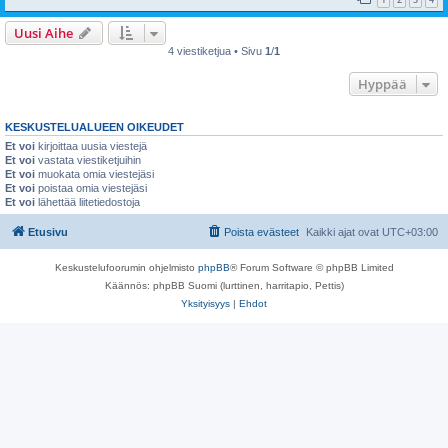
Uusi Aihe
4 viestiketjua • Sivu
1
/
1
Hyppää
KESKUSTELUALUEEN OIKEUDET
Et voi
kirjoittaa uusia viestejä
Et voi
vastata viestiketjuihin
Et voi
muokata omia viestejäsi
Et voi
poistaa omia viestejäsi
Et voi
lähettää liitetiedostoja
Etusivu
Poista evästeet
Kaikki ajat ovat
UTC+03:00
Keskustelufoorumin ohjelmisto
phpBB
® Forum Software © phpBB Limited
Käännös: phpBB Suomi (lurttinen, harritapio, Pettis)
Yksityisyys
|
Ehdot