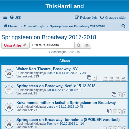
ThisHardLand
UKK
Rekisteröidy
Kirjaudu sisään
E
Etusivu
Open all night
Springsteen on Broadway 2017-2018
t
Springsteen on Broadway 2017-2018
s
Etsi
Tarkennettu haku
Uusi Aihe
i
4 viestiketjua • Sivu
1
/
1
Aiheet
Walter Kerr Theatre, Broadway, NY
Uusin viesti Kirjoittaja
Jukka K
«
14.03.2023 17:34
Vastaukset:
393
1
37
38
39
40
…
Springsteen on Broadway, Netflix 15.12.2018
Uusin viesti Kirjoittaja
JaSu
«
22.12.2018 15:19
Vastaukset:
15
1
2
Kuka menee millekin keikalle Springsteen on Broadway
Uusin viesti Kirjoittaja
Lasse
«
18.12.2018 10:48
Vastaukset:
27
1
2
3
Springsteen on Broadway -tunnelmia (SPOILER-varoitus!)
Uusin viesti Kirjoittaja
Teemu
«
30.10.2018 14:14
Vastaukset:
30
1
2
3
4