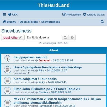
ThisHardLand
UKK
Rekisteröidy
Kirjaudu sisään
E
Etusivu
Open all night
Showbusiness
t
Showbusiness
s
Etsi
Tarkennettu haku
Uusi Aihe
i
25 viestiketjua • Sivu
1
/
1
Aiheet
Kauppapaikan säännöt
Uusin viesti Kirjoittaja
Judanssi
«
29.01.2013 22:02
Bruce Springsteen Rendezvous -valokuvakirja
Uusin viesti Kirjoittaja
Riku
«
24.10.2025 12:17
Vastaukset:
7
Kiertueohjelmat / Tour books
Uusin viesti Kirjoittaja
lucky
«
14.07.2024 9:40
Elton John Tukholma pe 7.7 Franks Table 2/4
Uusin viesti Kirjoittaja
Castiles
«
18.06.2023 14:03
*MYYTY Vaihdetaan 2 Brucen Kööpenhaminan 13.7. keikan
pittilippua istumapaikkalippuhin
Uusin viesti Kirjoittaja
Päivänsäde
«
04.06.2023 20:18