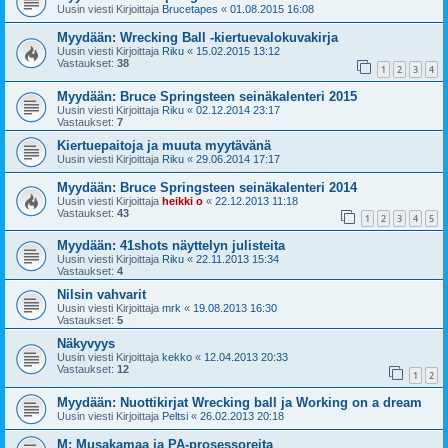
Uusin viesti Kirjoittaja
Brucetapes
«
01.08.2015 16:08
Myydään: Wrecking Ball -kiertuevalokuvakirja
Uusin viesti Kirjoittaja
Riku
«
15.02.2015 13:12
Vastaukset:
38
1
2
3
4
Myydään: Bruce Springsteen seinäkalenteri 2015
Uusin viesti Kirjoittaja
Riku
«
02.12.2014 23:17
Vastaukset:
7
Kiertuepaitoja ja muuta myytävänä
Uusin viesti Kirjoittaja
Riku
«
29.06.2014 17:17
Myydään: Bruce Springsteen seinäkalenteri 2014
Uusin viesti Kirjoittaja
heikki o
«
22.12.2013 11:18
Vastaukset:
43
1
2
3
4
5
Myydään: 41shots näyttelyn julisteita
Uusin viesti Kirjoittaja
Riku
«
22.11.2013 15:34
Vastaukset:
4
Nilsin vahvarit
Uusin viesti Kirjoittaja
mrk
«
19.08.2013 16:30
Vastaukset:
5
Näkyvyys
Uusin viesti Kirjoittaja
kekko
«
12.04.2013 20:33
Vastaukset:
12
1
2
Myydään: Nuottikirjat Wrecking ball ja Working on a dream
Uusin viesti Kirjoittaja
Peltsi
«
26.02.2013 20:18
M: Musakamaa ja PA-prosessoreita