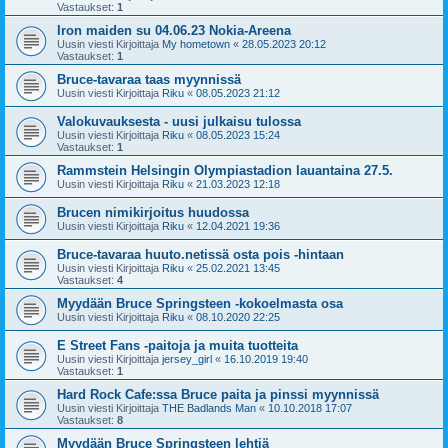
Vastaukset:
1
Iron maiden su 04.06.23 Nokia-Areena
Uusin viesti Kirjoittaja
My hometown
«
28.05.2023 20:12
Vastaukset:
1
Bruce-tavaraa taas myynnissä
Uusin viesti Kirjoittaja
Riku
«
08.05.2023 21:12
Valokuvauksesta - uusi julkaisu tulossa
Uusin viesti Kirjoittaja
Riku
«
08.05.2023 15:24
Vastaukset:
1
Rammstein Helsingin Olympiastadion lauantaina 27.5.
Uusin viesti Kirjoittaja
Riku
«
21.03.2023 12:18
Brucen nimikirjoitus huudossa
Uusin viesti Kirjoittaja
Riku
«
12.04.2021 19:36
Bruce-tavaraa huuto.netissä osta pois -hintaan
Uusin viesti Kirjoittaja
Riku
«
25.02.2021 13:45
Vastaukset:
4
Myydään Bruce Springsteen -kokoelmasta osa
Uusin viesti Kirjoittaja
Riku
«
08.10.2020 22:25
E Street Fans -paitoja ja muita tuotteita
Uusin viesti Kirjoittaja
jersey_girl
«
16.10.2019 19:40
Vastaukset:
1
Hard Rock Cafe:ssa Bruce paita ja pinssi myynnissä
Uusin viesti Kirjoittaja
THE Badlands Man
«
10.10.2018 17:07
Vastaukset:
8
Myydään Bruce Springsteen lehtiä