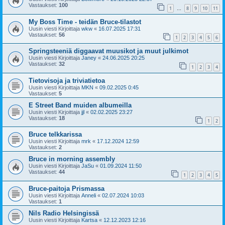
Vastaukset:
100
1
8
9
10
11
…
My Boss Time - teidän Bruce-tilastot
Uusin viesti Kirjoittaja
wkw
«
16.07.2025 17:31
Vastaukset:
56
1
2
3
4
5
6
Springsteeniä diggaavat muusikot ja muut julkimot
Uusin viesti Kirjoittaja
Janey
«
24.06.2025 20:25
Vastaukset:
32
1
2
3
4
Tietovisoja ja triviatietoa
Uusin viesti Kirjoittaja
MKN
«
09.02.2025 0:45
Vastaukset:
5
E Street Band muiden albumeilla
Uusin viesti Kirjoittaja
jjl
«
02.02.2025 23:27
Vastaukset:
18
1
2
Bruce telkkarissa
Uusin viesti Kirjoittaja
mrk
«
17.12.2024 12:59
Vastaukset:
2
Bruce in morning assembly
Uusin viesti Kirjoittaja
JaSu
«
01.09.2024 11:50
Vastaukset:
44
1
2
3
4
5
Bruce-paitoja Prismassa
Uusin viesti Kirjoittaja
Anneli
«
02.07.2024 10:03
Vastaukset:
1
Nils Radio Helsingissä
Uusin viesti Kirjoittaja
Kartsa
«
12.12.2023 12:16