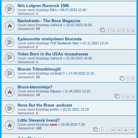
Nils Lofgren Ruisrock 1986
Uusin viesti Kirjoittaja
Riku
«
08.07.2023 12:40
Vastaukset:
1
Backstreets - The Boss Magazine
Uusin viesti Kirjoittaja
Jukka K
«
12.02.2023 16:56
Vastaukset:
54
1
2
3
4
5
6
Epäsuosittu mielipiteesi Brucesta
Uusin viesti Kirjoittaja
THE Badlands Man
«
01.11.2022 13:24
Vastaukset:
2
Video Born in the USAn mixauksesta
Uusin viesti Kirjoittaja
Jukka K
«
22.09.2022 18:48
Vastaukset:
1
Brucen Tribuuttilevyjä!
Uusin viesti Kirjoittaja
cortinaGT
«
17.09.2022 11:32
Vastaukset:
10
1
2
Bruce-tatuointeja?
Uusin viesti Kirjoittaja
Riipaus
«
11.06.2022 13:20
Vastaukset:
24
1
2
3
None But the Brave -podcast
Uusin viesti Kirjoittaja
kekko
«
02.01.2021 12:19
Vastaukset:
2
Little Steveniä livenä?
Uusin viesti Kirjoittaja
rane
«
19.09.2019 7:26
Vastaukset:
162
1
14
15
16
17
…