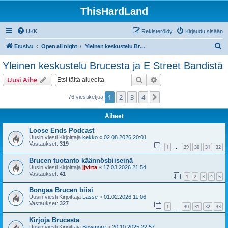
ThisHardLand
UKK
Rekisteröidy
Kirjaudu sisään
E
Etusivu
Open all night
Yleinen keskustelu Brucesta ja E Street Bandistä
t
Yleinen keskustelu Brucesta ja E Street Bandistä
s
Etsi
Tarkennettu haku
Uusi Aihe
i
1
2
3
4
Seuraava
76 viestiketjua
Aiheet
Loose Ends Podcast
Uusin viesti Kirjoittaja
kekko
«
02.08.2026 20:01
Vastaukset:
319
1
29
30
31
32
…
Brucen tuotanto käännösbiiseinä
Uusin viesti Kirjoittaja
jjvirta
«
17.03.2026 21:54
Vastaukset:
41
1
2
3
4
5
Bongaa Brucen biisi
Uusin viesti Kirjoittaja
Lasse
«
01.02.2026 11:06
Vastaukset:
327
1
30
31
32
33
…
Kirjoja Brucesta
Uusin viesti Kirjoittaja
Bowmore
«
20.10.2025 22:57