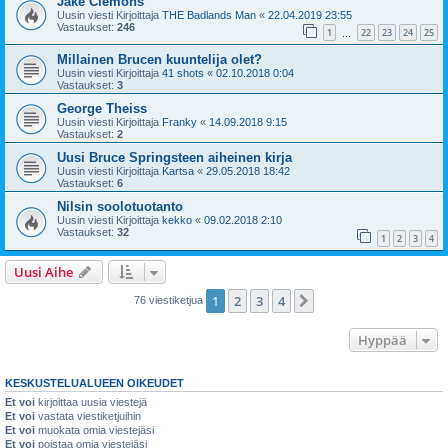
Jake Clemons
Uusin viesti Kirjoittaja
THE Badlands Man
«
22.04.2019 23:55
Vastaukset:
246
1
22
23
24
25
…
Millainen Brucen kuuntelija olet?
Uusin viesti Kirjoittaja
41 shots
«
02.10.2018 0:04
Vastaukset:
3
George Theiss
Uusin viesti Kirjoittaja
Franky
«
14.09.2018 9:15
Vastaukset:
2
Uusi Bruce Springsteen aiheinen kirja
Uusin viesti Kirjoittaja
Kartsa
«
29.05.2018 18:42
Vastaukset:
6
Nilsin soolotuotanto
Uusin viesti Kirjoittaja
kekko
«
09.02.2018 2:10
Vastaukset:
32
1
2
3
4
Uusi Aihe
1
2
3
4
Seuraava
76 viestiketjua
Hyppää
KESKUSTELUALUEEN OIKEUDET
Et voi
kirjoittaa uusia viestejä
Et voi
vastata viestiketjuihin
Et voi
muokata omia viestejäsi
Et voi
poistaa omia viestejäsi