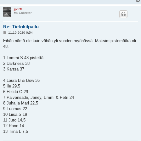
jjvirta
Mr. Collector
Re: Tietokilpailu
V
11.10.2020 0:54
i
e
Eihän nämä ole kuin vähän yli vuoden myöhässä. Maksimipistemäärä oli
s
48.
t
i
1 Tommi S 43 pistettä
2 Darkness 38
3 Kartsa 37
4 Laura B & Bow 36
5 Ile 29,5
6 Heikki O 29
7 Päivänsäde, Janey, Emmi & Petri 24
8 Juha ja Mari 22,5
9 Tuomas 22
10 Liisa S 19
11 Juto 14,5
12 Rane 14
13 Tiina L 7,5