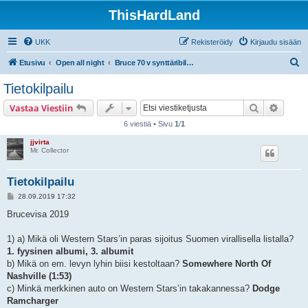
ThisHardLand
UKK
Rekisteröidy
Kirjaudu sisään
E
Etusivu
Open all night
Bruce 70 v synttäribileet pe 27.9.2019 On The Rocks, Helsinki
t
Tietokilpailu
s
Etsi
Tarken
Vastaa Viestiin
i
6 viestiä • Sivu
1
/
1
jjvirta
Mr. Collector
Tietokilpailu
V
28.09.2019 17:32
i
e
Brucevisa 2019
s
t
i
1) a) Mikä oli Western Stars’in paras sijoitus Suomen virallisella listalla?
1. fyysinen albumi, 3. albumit
b) Mikä on em. levyn lyhin biisi kestoltaan?
Somewhere North Of
Nashville (1:53)
c) Minkä merkkinen auto on Western Stars’in takakannessa?
Dodge
Ramcharger