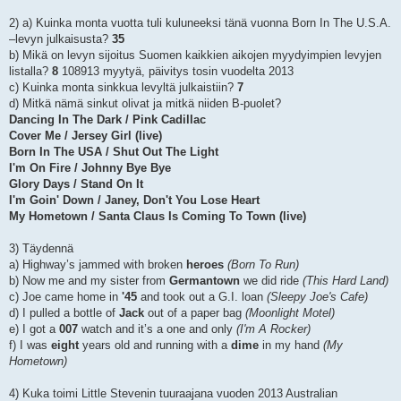
2) a) Kuinka monta vuotta tuli kuluneeksi tänä vuonna Born In The U.S.A.
–levyn julkaisusta?
35
b) Mikä on levyn sijoitus Suomen kaikkien aikojen myydyimpien levyjen
listalla?
8
108913 myytyä, päivitys tosin vuodelta 2013
c) Kuinka monta sinkkua levyltä julkaistiin?
7
d) Mitkä nämä sinkut olivat ja mitkä niiden B-puolet?
Dancing In The Dark / Pink Cadillac
Cover Me / Jersey Girl (live)
Born In The USA / Shut Out The Light
I'm On Fire / Johnny Bye Bye
Glory Days / Stand On It
I'm Goin' Down / Janey, Don't You Lose Heart
My Hometown / Santa Claus Is Coming To Town (live)
3) Täydennä
a) Highway’s jammed with broken
heroes
(Born To Run)
b) Now me and my sister from
Germantown
we did ride
(This Hard Land)
c) Joe came home in
'45
and took out a G.I. loan
(Sleepy Joe's Cafe)
d) I pulled a bottle of
Jack
out of a paper bag
(Moonlight Motel)
e) I got a
007
watch and it’s a one and only
(I'm A Rocker)
f) I was
eight
years old and running with a
dime
in my hand
(My
Hometown)
4) Kuka toimi Little Stevenin tuuraajana vuoden 2013 Australian