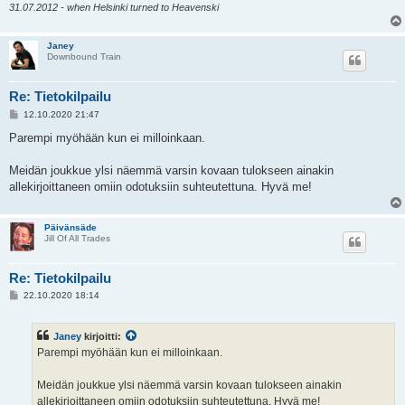
31.07.2012 - when Helsinki turned to Heavenski
Janey
Downbound Train
Re: Tietokilpailu
V
12.10.2020 21:47
i
e
Parempi myöhään kun ei milloinkaan.
s
t
i
Meidän joukkue ylsi näemmä varsin kovaan tulokseen ainakin
allekirjoittaneen omiin odotuksiin suhteutettuna. Hyvä me!
Päivänsäde
Jill Of All Trades
Re: Tietokilpailu
V
22.10.2020 18:14
i
e
s
Janey
kirjoitti:
t
i
Parempi myöhään kun ei milloinkaan.
Meidän joukkue ylsi näemmä varsin kovaan tulokseen ainakin
allekirjoittaneen omiin odotuksiin suhteutettuna. Hyvä me!