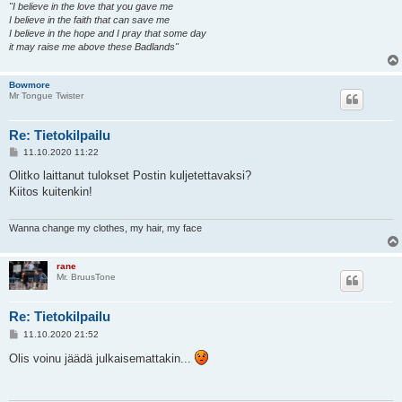
"I believe in the love that you gave me
I believe in the faith that can save me
I believe in the hope and I pray that some day
it may raise me above these Badlands"
Bowmore
Mr Tongue Twister
Re: Tietokilpailu
V
11.10.2020 11:22
i
e
Olitko laittanut tulokset Postin kuljetettavaksi?
s
Kiitos kuitenkin!
t
i
Wanna change my clothes, my hair, my face
rane
Mr. BruusTone
Re: Tietokilpailu
V
11.10.2020 21:52
i
e
Olis voinu jäädä julkaisemattakin...
s
t
i