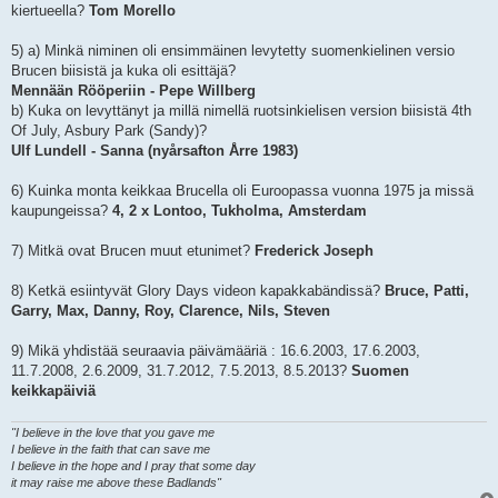
kiertueella?
Tom Morello
5) a) Minkä niminen oli ensimmäinen levytetty suomenkielinen versio
Brucen biisistä ja kuka oli esittäjä?
Mennään Rööperiin - Pepe Willberg
b) Kuka on levyttänyt ja millä nimellä ruotsinkielisen version biisistä 4th
Of July, Asbury Park (Sandy)?
Ulf Lundell - Sanna (nyårsafton Årre 1983)
6) Kuinka monta keikkaa Brucella oli Euroopassa vuonna 1975 ja missä
kaupungeissa?
4, 2 x Lontoo, Tukholma, Amsterdam
7) Mitkä ovat Brucen muut etunimet?
Frederick Joseph
8) Ketkä esiintyvät Glory Days videon kapakkabändissä?
Bruce, Patti,
Garry, Max, Danny, Roy, Clarence, Nils, Steven
9) Mikä yhdistää seuraavia päivämääriä : 16.6.2003, 17.6.2003,
11.7.2008, 2.6.2009, 31.7.2012, 7.5.2013, 8.5.2013?
Suomen
keikkapäiviä
"I believe in the love that you gave me
I believe in the faith that can save me
I believe in the hope and I pray that some day
it may raise me above these Badlands"