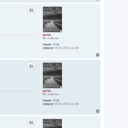
l
ö
s
jjvirta
Mr. Collector
Viestit:
5758
Liittynyt:
09.01.2013 14:38
Y
l
ö
s
jjvirta
Mr. Collector
Viestit:
5758
Liittynyt:
09.01.2013 14:38
Y
l
ö
s