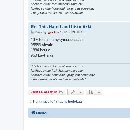
I believe in the faith that can save me
I believe in the hope and I pray that some day
it may raise me above these Badlands"
Re: This Hard Land historiikki
V
Kirjoittaja
jjvirta
»
12.01.2026 10:55
i
e
13 v foorumia nykymuodossaan
s
95583 viestiä
t
i
1884 ketjua
968 käyttäjää
"I believe in the love that you gave me
I believe in the faith that can save me
I believe in the hope and I pray that some day
it may raise me above these Badlands"
Vastaa Viestiin
Palaa sivulle “Ylläpito tiedottaa”
Etusivu