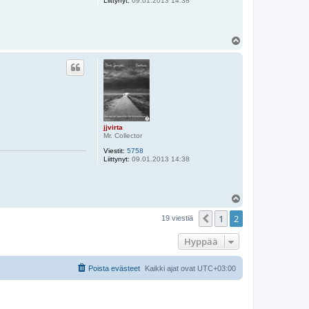
Liittynyt:
09.01.2013 14:38
Y
l
ö
s
jjvirta
Mr. Collector
Viestit:
5758
Liittynyt:
09.01.2013 14:38
Y
l
1
2
ö
Edellinen
19 viestiä
s
Hyppää
Poista evästeet
Kaikki ajat ovat
UTC+03:00