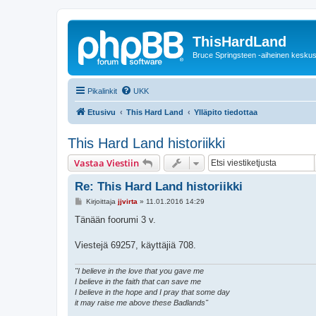
ThisHardLand
Bruce Springsteen -aiheinen keskus
Pikalinkit
UKK
Etusivu
This Hard Land
Ylläpito tiedottaa
This Hard Land historiikki
Vastaa Viestiin
Re: This Hard Land historiikki
V
Kirjoittaja
jjvirta
»
11.01.2016 14:29
i
e
Tänään foorumi 3 v.
s
t
i
Viestejä 69257, käyttäjiä 708.
"I believe in the love that you gave me
I believe in the faith that can save me
I believe in the hope and I pray that some day
it may raise me above these Badlands"