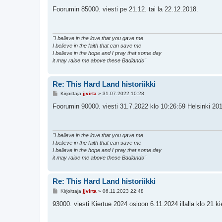
i
e
Foorumin 85000. viesti pe 21.12. tai la 22.12.2018.
s
t
i
"I believe in the love that you gave me
I believe in the faith that can save me
I believe in the hope and I pray that some day
it may raise me above these Badlands"
Re: This Hard Land historiikki
V
Kirjoittaja
jjvirta
»
31.07.2022 10:28
i
e
Foorumin 90000. viesti 31.7.2022 klo 10:26:59 Helsinki 201
s
t
i
"I believe in the love that you gave me
I believe in the faith that can save me
I believe in the hope and I pray that some day
it may raise me above these Badlands"
Re: This Hard Land historiikki
V
Kirjoittaja
jjvirta
»
06.11.2023 22:48
i
e
93000. viesti Kiertue 2024 osioon 6.11.2024 illalla klo 21 ki
s
t
i