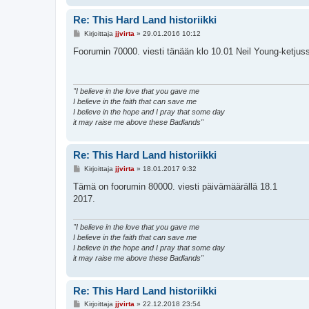
Re: This Hard Land historiikki
V
Kirjoittaja
jjvirta
»
29.01.2016 10:12
i
e
Foorumin 70000. viesti tänään klo 10.01 Neil Young-ketjus
s
t
i
"I believe in the love that you gave me
I believe in the faith that can save me
I believe in the hope and I pray that some day
it may raise me above these Badlands"
Re: This Hard Land historiikki
V
Kirjoittaja
jjvirta
»
18.01.2017 9:32
i
e
Tämä on foorumin 80000. viesti päivämäärällä 18.1
s
2017.
t
i
"I believe in the love that you gave me
I believe in the faith that can save me
I believe in the hope and I pray that some day
it may raise me above these Badlands"
Re: This Hard Land historiikki
V
Kirjoittaja
jjvirta
»
22.12.2018 23:54