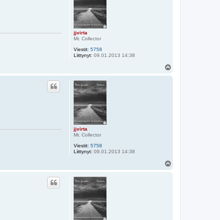
jjvirta
Mr. Collector
Viestit:
5758
Liittynyt:
09.01.2013 14:38
Y
l
ö
s
jjvirta
Mr. Collector
Viestit:
5758
Liittynyt:
09.01.2013 14:38
Y
l
ö
s