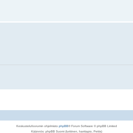
Keskustelufoorumin ohjelmisto
phpBB
® Forum Software © phpBB Limited
Käännös: phpBB Suomi (lurttinen, harritapio, Pettis)