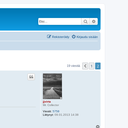
Etsi
Tarkennettu haku
Rekisteröidy
Kirjaudu sisään
1
2
Edellinen
19 viestiä
jjvirta
Mr. Collector
Viestit:
5758
Liittynyt:
09.01.2013 14:38
Y