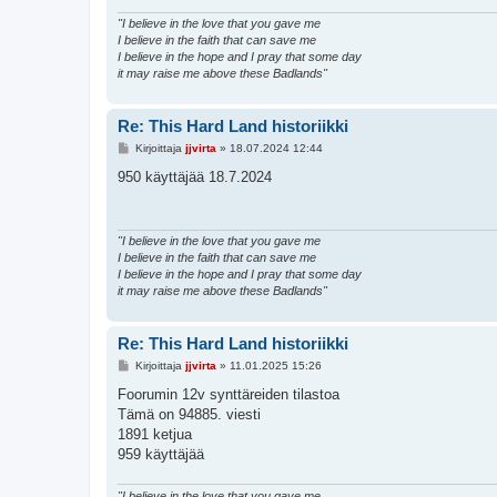
"I believe in the love that you gave me
I believe in the faith that can save me
I believe in the hope and I pray that some day
it may raise me above these Badlands"
Re: This Hard Land historiikki
V
Kirjoittaja
jjvirta
»
18.07.2024 12:44
i
e
950 käyttäjää 18.7.2024
s
t
i
"I believe in the love that you gave me
I believe in the faith that can save me
I believe in the hope and I pray that some day
it may raise me above these Badlands"
Re: This Hard Land historiikki
V
Kirjoittaja
jjvirta
»
11.01.2025 15:26
i
e
Foorumin 12v synttäreiden tilastoa
s
Tämä on 94885. viesti
t
i
1891 ketjua
959 käyttäjää
"I believe in the love that you gave me