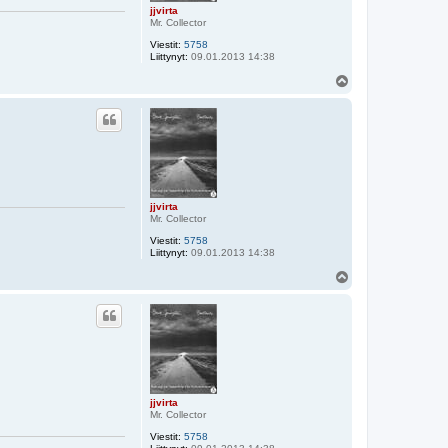
jjvirta
Mr. Collector
Viestit:
5758
Liittynyt:
09.01.2013 14:38
Y
l
ö
s
jjvirta
Mr. Collector
Viestit:
5758
Liittynyt:
09.01.2013 14:38
Y
l
ö
s
jjvirta
Mr. Collector
Viestit:
5758