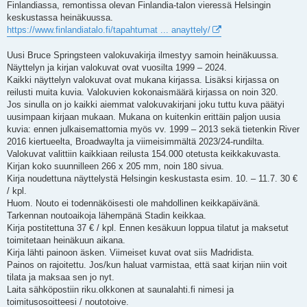
Finlandiassa, remontissa olevan Finlandia-talon vieressä Helsingin
t
i
keskustassa heinäkuussa.
https://www.finlandiatalo.fi/tapahtumat ... anayttely/
Uusi Bruce Springsteen valokuvakirja ilmestyy samoin heinäkuussa.
Näyttelyn ja kirjan valokuvat ovat vuosilta 1999 – 2024.
Kaikki näyttelyn valokuvat ovat mukana kirjassa. Lisäksi kirjassa on
reilusti muita kuvia. Valokuvien kokonaismäärä kirjassa on noin 320.
Jos sinulla on jo kaikki aiemmat valokuvakirjani joku tuttu kuva päätyi
uusimpaan kirjaan mukaan. Mukana on kuitenkin erittäin paljon uusia
kuvia: ennen julkaisemattomia myös vv. 1999 – 2013 sekä tietenkin River
2016 kiertueelta, Broadwaylta ja viimeisimmältä 2023/24-rundilta.
Valokuvat valittiin kaikkiaan reilusta 154.000 otetusta keikkakuvasta.
Kirjan koko suunnilleen 266 x 205 mm, noin 180 sivua.
Kirja noudettuna näyttelystä Helsingin keskustasta esim. 10. – 11.7. 30 €
/ kpl.
Huom. Nouto ei todennäköisesti ole mahdollinen keikkapäivänä.
Tarkennan noutoaikoja lähempänä Stadin keikkaa.
Kirja postitettuna 37 € / kpl. Ennen kesäkuun loppua tilatut ja maksetut
toimitetaan heinäkuun aikana.
Kirja lähti painoon äsken. Viimeiset kuvat ovat siis Madridista.
Painos on rajoitettu. Jos/kun haluat varmistaa, että saat kirjan niin voit
tilata ja maksaa sen jo nyt.
Laita sähköpostiin riku.olkkonen at saunalahti.fi nimesi ja
toimitusosoitteesi / noutotoive.