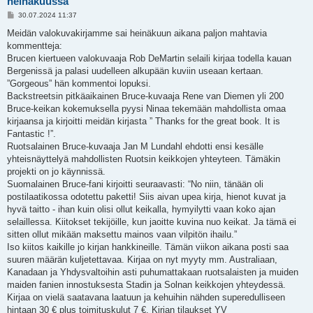
heinäkuussa
V
30.07.2024 11:37
i
e
Meidän valokuvakirjamme sai heinäkuun aikana paljon mahtavia
s
kommentteja:
t
i
Brucen kiertueen valokuvaaja Rob DeMartin selaili kirjaa todella kauan
Bergenissä ja palasi uudelleen alkupään kuviin useaan kertaan.
”Gorgeous” hän kommentoi lopuksi.
Backstreetsin pitkäaikainen Bruce-kuvaaja Rene van Diemen yli 200
Bruce-keikan kokemuksella pyysi Ninaa tekemään mahdollista omaa
kirjaansa ja kirjoitti meidän kirjasta ” Thanks for the great book. It is
Fantastic !”.
Ruotsalainen Bruce-kuvaaja Jan M Lundahl ehdotti ensi kesälle
yhteisnäyttelyä mahdollisten Ruotsin keikkojen yhteyteen. Tämäkin
projekti on jo käynnissä.
Suomalainen Bruce-fani kirjoitti seuraavasti: “No niin, tänään oli
postilaatikossa odotettu paketti! Siis aivan upea kirja, hienot kuvat ja
hyvä taitto - ihan kuin olisi ollut keikalla, hymyilytti vaan koko ajan
selaillessa. Kiitokset tekijöille, kun jaoitte kuvina nuo keikat. Ja tämä ei
sitten ollut mikään maksettu mainos vaan vilpitön ihailu.”
Iso kiitos kaikille jo kirjan hankkineille. Tämän viikon aikana posti saa
suuren määrän kuljetettavaa. Kirjaa on nyt myyty mm. Australiaan,
Kanadaan ja Yhdysvaltoihin asti puhumattakaan ruotsalaisten ja muiden
maiden fanien innostuksesta Stadin ja Solnan keikkojen yhteydessä.
Kirjaa on vielä saatavana laatuun ja kehuihin nähden superedulliseen
hintaan 30 € plus toimituskulut 7 €. Kirjan tilaukset YV