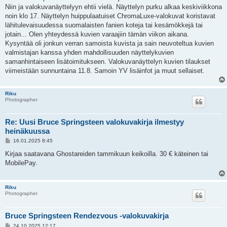
Niin ja valokuvanäyttelyyn ehtii vielä. Näyttelyn purku alkaa keskiviikkona
noin klo 17. Näyttelyn huippulaatuiset ChromaLuxe-valokuvat koristavat
lähitulevaisuudessa suomalaisten fanien koteja tai kesämökkejä tai
jotain... Olen yhteydessä kuvien varaajiin tämän viikon aikana.
Kysyntää oli jonkun verran samoista kuvista ja sain neuvoteltua kuvien
valmistajan kanssa yhden mahdollisuuden näyttelykuvien
samanhintaiseen lisätoimitukseen. Valokuvanäyttelyn kuvien tilaukset
viimeistään sunnuntaina 11.8. Samoin YV lisäinfot ja muut sellaiset.
Riku
Photographer
Re: Uusi Bruce Springsteen valokuvakirja ilmestyy
heinäkuussa
V
16.01.2025 8:45
i
e
Kirjaa saatavana Ghostareiden tammikuun keikoilla. 30 € käteinen tai
s
MobilePay.
t
i
Riku
Photographer
Bruce Springsteen Rendezvous -valokuvakirja
V
24.10.2025 12:17