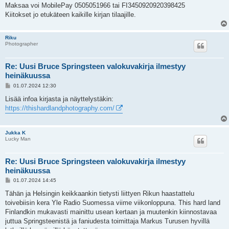
Maksaa voi MobilePay 0505051966 tai FI3450920920398425
Kiitokset jo etukäteen kaikille kirjan tilaajille.
Riku
Photographer
Re: Uusi Bruce Springsteen valokuvakirja ilmestyy
heinäkuussa
V
01.07.2024 12:30
i
e
Lisää infoa kirjasta ja näyttelystäkin:
s
https://thishardlandphotography.com/
t
i
Jukka K
Lucky Man
Re: Uusi Bruce Springsteen valokuvakirja ilmestyy
heinäkuussa
V
01.07.2024 14:45
i
e
Tähän ja Helsingin keikkaankin tietysti liittyen Rikun haastattelu
s
toivebiisin kera Yle Radio Suomessa viime viikonloppuna. This hard land
t
i
Finlandkin mukavasti mainittu usean kertaan ja muutenkin kiinnostavaa
juttua Springsteenistä ja faniudesta toimittaja Markus Turusen hyvillä