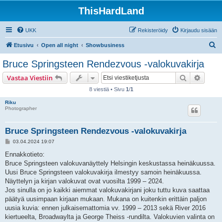
ThisHardLand
UKK
Rekisteröidy
Kirjaudu sisään
E
Etusivu
Open all night
Showbusiness
t
Bruce Springsteen Rendezvous -valokuvakirja
s
Etsi
Tarken
Vastaa Viestiin
i
8 viestiä • Sivu
1
/
1
Riku
Photographer
Bruce Springsteen Rendezvous -valokuvakirja
V
03.04.2024 19:07
i
e
Ennakkotieto:
s
Bruce Springsteen valokuvanäyttely Helsingin keskustassa heinäkuussa.
t
i
Uusi Bruce Springsteen valokuvakirja ilmestyy samoin heinäkuussa.
Näyttelyn ja kirjan valokuvat ovat vuosilta 1999 – 2024.
Jos sinulla on jo kaikki aiemmat valokuvakirjani joku tuttu kuva saattaa
päätyä uusimpaan kirjaan mukaan. Mukana on kuitenkin erittäin paljon
uusia kuvia: ennen julkaisemattomia vv. 1999 – 2013 sekä River 2016
kiertueelta, Broadwaylta ja George Theiss -rundilta. Valokuvien valinta on