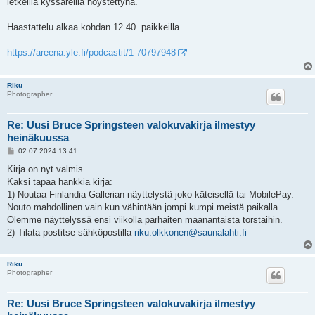
letkeillä kyssäreillä höystettynä.
Haastattelu alkaa kohdan 12.40. paikkeilla.
https://areena.yle.fi/podcastit/1-70797948
Riku
Photographer
Re: Uusi Bruce Springsteen valokuvakirja ilmestyy
heinäkuussa
V
02.07.2024 13:41
i
e
Kirja on nyt valmis.
s
Kaksi tapaa hankkia kirja:
t
i
1) Noutaa Finlandia Gallerian näyttelystä joko käteisellä tai MobilePay.
Nouto mahdollinen vain kun vähintään jompi kumpi meistä paikalla.
Olemme näyttelyssä ensi viikolla parhaiten maanantaista torstaihin.
2) Tilata postitse sähköpostilla
riku.olkkonen@saunalahti.fi
Riku
Photographer
Re: Uusi Bruce Springsteen valokuvakirja ilmestyy