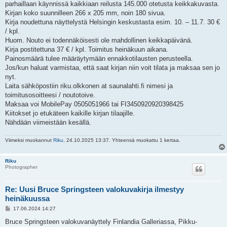
parhaillaan käynnissä kaikkiaan reilusta 145.000 otetusta keikkakuvasta.
Kirjan koko suunnilleen 266 x 205 mm, noin 180 sivua.
Kirja noudettuna näyttelystä Helsingin keskustasta esim. 10. – 11.7. 30 €
/ kpl.
Huom. Nouto ei todennäköisesti ole mahdollinen keikkapäivänä.
Kirja postitettuna 37 € / kpl. Toimitus heinäkuun aikana.
Painosmäärä tulee määräytymään ennakkotilausten perusteella.
Jos/kun haluat varmistaa, että saat kirjan niin voit tilata ja maksaa sen jo
nyt.
Laita sähköpostiin riku.olkkonen at saunalahti.fi nimesi ja
toimitusosoitteesi / noutotoive.
Maksaa voi MobilePay 0505051966 tai FI3450920920398425
Kiitokset jo etukäteen kaikille kirjan tilaajille.
Nähdään viimeistään kesällä.
Viimeksi muokannut
Riku
, 24.10.2025 13:37. Yhteensä muokattu 1 kertaa.
Riku
Photographer
Re: Uusi Bruce Springsteen valokuvakirja ilmestyy
heinäkuussa
V
17.06.2024 14:27
i
e
Bruce Springsteen valokuvanäyttely Finlandia Galleriassa, Pikku-
s