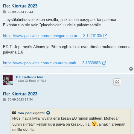
Re: Kiertue 2023
V
20.09.2023 10:43
i
e
...pysäköintisovelluksen sivuilla, paikallinen easypark tai parkman.
s
Eiköhän tuo ole vain "placeholder" uudelle päivämäärälle.
t
i
https://www.parkwhiz.com/mohegan-sun-ar ... 3-1226133/
EDIT: Jep, myös Albany ja Pittsburgh keikat ovat tämän mukaan samana
päivänä 1.6
https://www.parkwhiz.com/mvp-arena-park ... 3-1330882/
THE Badlands Man
Police Of Rock 'n' Roll
Re: Kiertue 2023
V
20.09.2023 17:54
i
e
s
tom joad
kirjoitti:
t
i
Nyt ei näytä kyllä hyvältä ensi kesän EU rundin suhteen. Mohegan
Sunin siirretyn keikan uusi päivä on kesäkuun 1.
, ainakin areenan
omilla sivuilla.