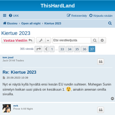
ThisHardLand
UKK
Rekisteröidy
Kirjaudu sisään
E
Etusivu
Open all night
Kiertue 2023
t
Kiertue 2023
s
Etsi
Tarken
Vastaa Viestiin
i
Sivu
37
/
37
1
33
34
35
36
37
Edellinen
365 viestiä
…
tom joad
Jack Of All Trades
Re: Kiertue 2023
V
20.09.2023 10:39
i
e
Nyt ei näytä kyllä hyvältä ensi kesän EU rundin suhteen. Mohegan Sunin
s
siirretyn keikan uusi päivä on kesäkuun 1.
, ainakin areenan omilla
t
i
sivuilla.
mrk
Prove It All Night