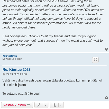
Rescheduled dates for each of the 2023 shows, including those
postponed earlier this month, will be announced next week, all taking
place at their originally scheduled venues. When the new 2024 dates are
announced, those unable to attend on the new date who purchased their
tickets through official ticketing companies have 30 days to request a
refund. All tickets for postponed performances will remain valid for the
newly announced dates.
Said Springsteen: “Thanks to all my friends and fans for your good
wishes, encouragement, and support. I'm on the mend and can't wait to
see you all next year."
Youngstown
Downbound Train
Re: Kiertue 2023
V
27.09.2023 21:00
i
e
Vähän jo valitettavasti osasi jotain tällaista odottaa, kun niin pitkään oli
s
ollut niin hiljaista.
t
i
Toivotaan, että äijä toipuu!
Vastaa Viestiin