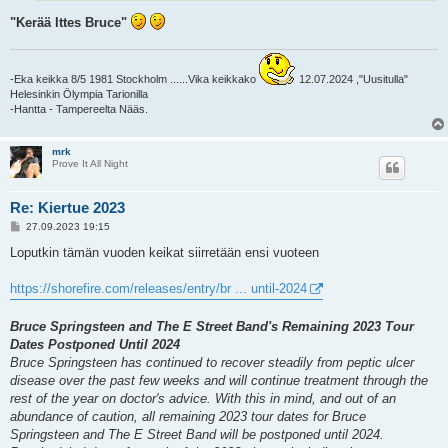
"Kerää Ittes Bruce"
-Eka keikka 8/5 1981 Stockholm ......Vika keikkako
12.07.2024 ,"Uusitulla"
Helesinkin Ölympia Tarionilla
-Hantta - Tampereelta Nääs.
mrk
Prove It All Night
Re: Kiertue 2023
V
27.09.2023 19:15
i
e
Loputkin tämän vuoden keikat siirretään ensi vuoteen
s
t
i
https://shorefire.com/releases/entry/br ... until-2024
Bruce Springsteen and The E Street Band's Remaining 2023 Tour
Dates Postponed Until 2024
Bruce Springsteen has continued to recover steadily from peptic ulcer
disease over the past few weeks and will continue treatment through the
rest of the year on doctor's advice. With this in mind, and out of an
abundance of caution, all remaining 2023 tour dates for Bruce
Springsteen and The E Street Band will be postponed until 2024.