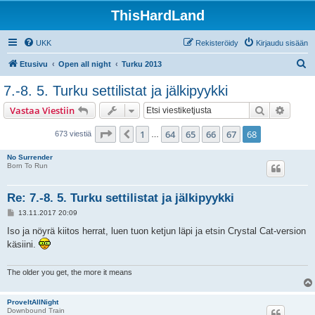
ThisHardLand
UKK
Rekisteröidy
Kirjaudu sisään
E
Etusivu
Open all night
Turku 2013
t
7.-8. 5. Turku settilistat ja jälkipyykki
s
Etsi
Tarken
Vastaa Viestiin
i
Sivu
68
/
68
1
64
65
66
67
68
Edellinen
673 viestiä
…
No Surrender
Born To Run
Re: 7.-8. 5. Turku settilistat ja jälkipyykki
V
13.11.2017 20:09
i
e
Iso ja nöyrä kiitos herrat, luen tuon ketjun läpi ja etsin Crystal Cat-version
s
käsiini.
t
i
The older you get, the more it means
ProveItAllNight
Downbound Train