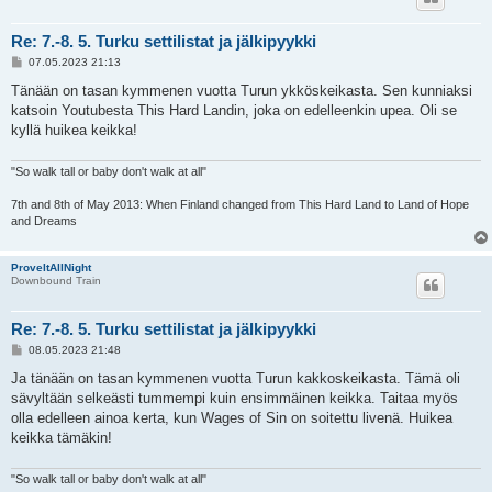
Re: 7.-8. 5. Turku settilistat ja jälkipyykki
V
07.05.2023 21:13
i
e
Tänään on tasan kymmenen vuotta Turun ykköskeikasta. Sen kunniaksi
s
katsoin Youtubesta This Hard Landin, joka on edelleenkin upea. Oli se
t
i
kyllä huikea keikka!
"So walk tall or baby don't walk at all"
7th and 8th of May 2013: When Finland changed from This Hard Land to Land of Hope
and Dreams
ProveItAllNight
Downbound Train
Re: 7.-8. 5. Turku settilistat ja jälkipyykki
V
08.05.2023 21:48
i
e
Ja tänään on tasan kymmenen vuotta Turun kakkoskeikasta. Tämä oli
s
sävyltään selkeästi tummempi kuin ensimmäinen keikka. Taitaa myös
t
i
olla edelleen ainoa kerta, kun Wages of Sin on soitettu livenä. Huikea
keikka tämäkin!
"So walk tall or baby don't walk at all"