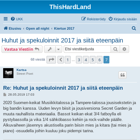
ThisHardLand
UKK
Rekisteröidy
Kirjaudu sisään
E
Etusivu
Open all night
Kiertue 2017
t
Huhut ja spekuloinnit 2017 ja siitä eteenpäin
s
Etsi
Tarken
Vastaa Viestiin
i
Sivu
7
/
7
1
3
4
5
6
7
Edellinen
68 viestiä
…
Kartsa
Street Poet
Re: Huhut ja spekuloinnit 2017 ja siitä eteenpäin
V
28.05.2019 17:03
i
e
2020 Suomen-keikat Musiikkitalossa ja Tampere-talossa jousisekstetin ja
s
big bandin kanssa. Uuden levyn biisit ja jousiversiona Secret Garden ja
t
i
muuta rauhallista materiaalia. Bassot keikan ekat 3/4 fatboylla eli
pystybassolla ja vika 1/4 sähköbasso kehiin ja rock-vaihde päälle.
Alkuvaiheen jäsennys akustisella parin biisin mies ja kitara (tai mies ja
piano) -osuudella joihin kuuluu joku pidempi tarina.