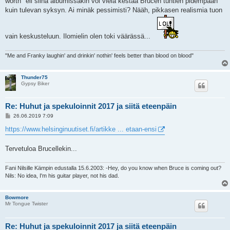
worth" eli siinä albumissakin voi vielä kestää Brucen tuntien pidempään
kuin tulevan syksyn. Ai minäk pessimisti? Nääh, pikkasen realismia tuon
vain keskusteluun. Ilomielin olen toki väärässä...
"Me and Franky laughin' and drinkin' nothin' feels better than blood on blood"
Thunder75
Gypsy Biker
Re: Huhut ja spekuloinnit 2017 ja siitä eteenpäin
V
26.06.2019 7:09
i
e
https://www.helsinginuutiset.fi/artikke ... etaan-ensi
s
t
i
Tervetuloa Brucellekin...
Fani Nilsille Kämpin edustalla 15.6.2003: -Hey, do you know when Bruce is coming out?
Nils: No idea, I'm his guitar player, not his dad.
Bowmore
Mr Tongue Twister
Re: Huhut ja spekuloinnit 2017 ja siitä eteenpäin