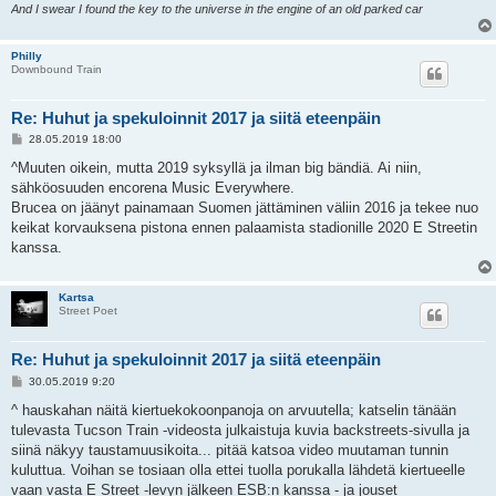
And I swear I found the key to the universe in the engine of an old parked car
Philly
Downbound Train
Re: Huhut ja spekuloinnit 2017 ja siitä eteenpäin
V
28.05.2019 18:00
i
e
^Muuten oikein, mutta 2019 syksyllä ja ilman big bändiä. Ai niin,
s
sähköosuuden encorena Music Everywhere.
t
i
Brucea on jäänyt painamaan Suomen jättäminen väliin 2016 ja tekee nuo
keikat korvauksena pistona ennen palaamista stadionille 2020 E Streetin
kanssa.
Kartsa
Street Poet
Re: Huhut ja spekuloinnit 2017 ja siitä eteenpäin
V
30.05.2019 9:20
i
e
^ hauskahan näitä kiertuekokoonpanoja on arvuutella; katselin tänään
s
tulevasta Tucson Train -videosta julkaistuja kuvia backstreets-sivulla ja
t
i
siinä näkyy taustamuusikoita... pitää katsoa video muutaman tunnin
kuluttua. Voihan se tosiaan olla ettei tuolla porukalla lähdetä kiertueelle
vaan vasta E Street -levyn jälkeen ESB:n kanssa - ja jouset