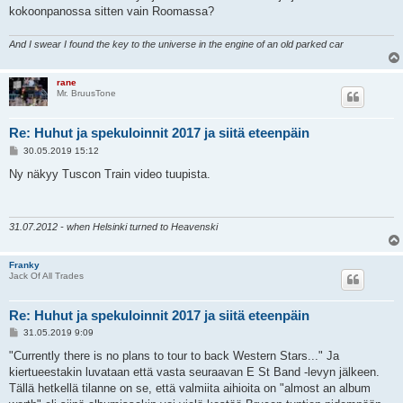
kokoonpanossa sitten vain Roomassa?
And I swear I found the key to the universe in the engine of an old parked car
rane
Mr. BruusTone
Re: Huhut ja spekuloinnit 2017 ja siitä eteenpäin
V
30.05.2019 15:12
i
e
Ny näkyy Tuscon Train video tuupista.
s
t
i
31.07.2012 - when Helsinki turned to Heavenski
Franky
Jack Of All Trades
Re: Huhut ja spekuloinnit 2017 ja siitä eteenpäin
V
31.05.2019 9:09
i
e
"Currently there is no plans to tour to back Western Stars..." Ja
s
kiertueestakin luvataan että vasta seuraavan E St Band -levyn jälkeen.
t
i
Tällä hetkellä tilanne on se, että valmiita aihioita on "almost an album