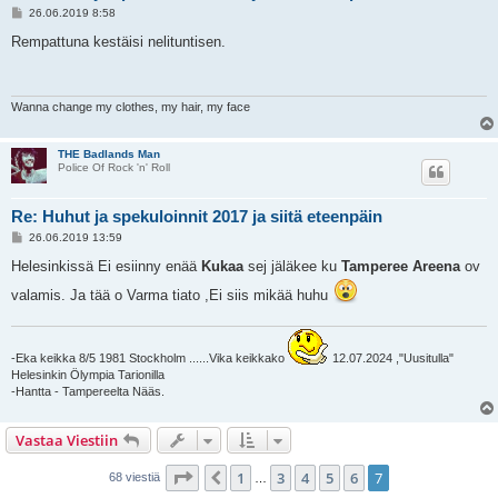
V
26.06.2019 8:58
i
e
Rempattuna kestäisi nelituntisen.
s
t
i
Wanna change my clothes, my hair, my face
THE Badlands Man
Police Of Rock 'n' Roll
Re: Huhut ja spekuloinnit 2017 ja siitä eteenpäin
V
26.06.2019 13:59
i
e
Helesinkissä Ei esiinny enää
Kukaa
sej jäläkee ku
Tamperee Areena
ov
s
t
valamis. Ja tää o Varma tiato ,Ei siis mikää huhu
i
-Eka keikka 8/5 1981 Stockholm ......Vika keikkako
12.07.2024 ,"Uusitulla"
Helesinkin Ölympia Tarionilla
-Hantta - Tampereelta Nääs.
Vastaa Viestiin
Sivu
7
/
7
1
3
4
5
6
7
Edellinen
68 viestiä
…