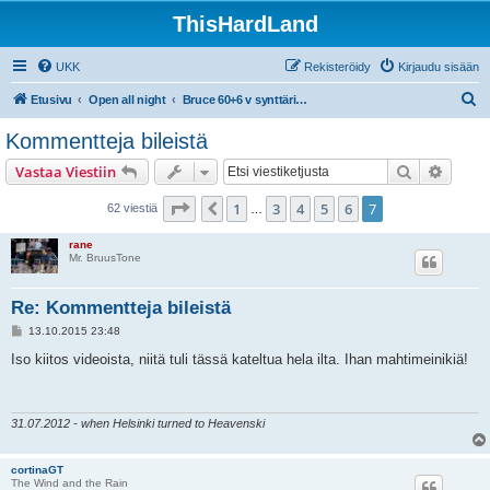
ThisHardLand
UKK
Rekisteröidy
Kirjaudu sisään
E
Etusivu
Open all night
Bruce 60+6 v synttäribileet la 3.10.2015 Kuudes Linja, Helsinki / THL bileet 15 v
t
Kommentteja bileistä
s
Etsi
Tarken
Vastaa Viestiin
i
Sivu
7
/
7
1
3
4
5
6
7
Edellinen
62 viestiä
…
rane
Mr. BruusTone
Re: Kommentteja bileistä
V
13.10.2015 23:48
i
e
Iso kiitos videoista, niitä tuli tässä kateltua hela ilta. Ihan mahtimeinikiä!
s
t
i
31.07.2012 - when Helsinki turned to Heavenski
cortinaGT
The Wind and the Rain