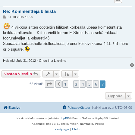
Re: Kommentteja bileistä
V
31.10.2015 18:25
i
e
4 viikkoa sitten odoteltiin fiilikset korkealla upeaa kolmetuntista
s
t
keikkaa alkavaksi. Kiitos vielä kerran E-Street Fans sekä rakkaat
i
foorumiveljet ja -sisaret!<3
Seuraava hartaushetki Sellosalissa jo ensi keskiviikkona 4.11. ! B there
or b square.
Helsinki, July 31, 2012 - Once in a Life-time
Vastaa Viestiin
Sivu
7
/
7
1
3
4
5
6
7
Edellinen
62 viestiä
…
Hyppää
Etusivu
Poista evästeet
Kaikki ajat ovat
UTC+03:00
Keskustelufoorumin ohjelmisto
phpBB
® Forum Software © phpBB Limited
Käännös: phpBB Suomi (lurttinen, harritapio, Pettis)
Yksityisyys
|
Ehdot