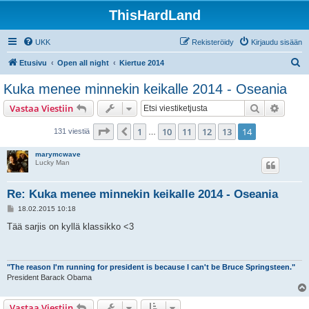
ThisHardLand
UKK
Rekisteröidy
Kirjaudu sisään
E
Etusivu
Open all night
Kiertue 2014
t
Kuka menee minnekin keikalle 2014 - Oseania
s
Etsi
Tarken
Vastaa Viestiin
i
Sivu
14
/
14
1
10
11
12
13
14
Edellinen
131 viestiä
…
marymcwave
Lucky Man
Re: Kuka menee minnekin keikalle 2014 - Oseania
V
18.02.2015 10:18
i
e
Tää sarjis on kyllä klassikko <3
s
t
i
"The reason I'm running for president is because I can't be Bruce Springsteen."
President Barack Obama
Vastaa Viestiin