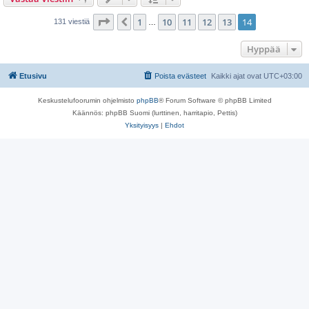
Sivu
14
/
14
1
10
11
12
13
14
Edellinen
131 viestiä
…
Hyppää
Etusivu
Poista evästeet
Kaikki ajat ovat
UTC+03:00
Keskustelufoorumin ohjelmisto
phpBB
® Forum Software © phpBB Limited
Käännös: phpBB Suomi (lurttinen, harritapio, Pettis)
Yksityisyys
|
Ehdot