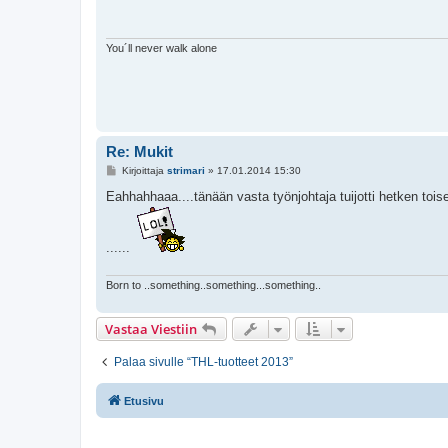
t
i
You´ll never walk alone
Re: Mukit
V
Kirjoittaja
strimari
»
17.01.2014 15:30
i
e
Eahhahhaaa....tänään vasta työnjohtaja tuijotti hetken tois
s
t
i
......
Born to ..something..something...something..
Vastaa Viestiin
Palaa sivulle “THL-tuotteet 2013”
Etusivu