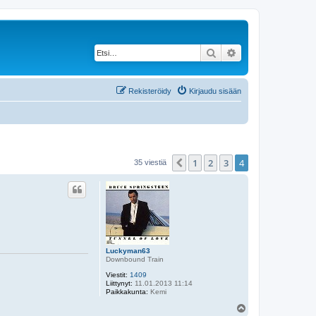
Etsi
Tarkennettu haku
Rekisteröidy
Kirjaudu sisään
1
2
3
4
Edellinen
35 viestiä
Luckyman63
Downbound Train
Viestit:
1409
Liittynyt:
11.01.2013 11:14
Paikkakunta:
Kemi
Y