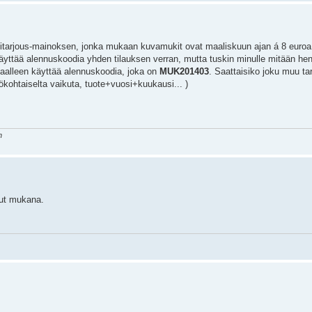
sitarjous-mainoksen, jonka mukaan kuvamukit ovat maaliskuun ajan á 8 euroa, 
äyttää alennuskoodia yhden tilauksen verran, mutta tuskin minulle mitään hen
rtaalleen käyttää alennuskoodia, joka on
MUK201403
. Saattaisiko joku muu ta
ökohtaiselta vaikuta, tuote+vuosi+kuukausi... )
n
llut mukana.