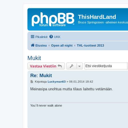
ThisHardLand
Bruce Springsteen -aiheinen keskus
Pikalinkit
UKK
Etusivu
Open all night
THL-tuotteet 2013
Mukit
Vastaa Viestiin
Re: Mukit
V
Kirjoittaja
Luckyman63
»
08.01.2014 18:42
i
e
Meinasipa unohtua mutta tilaus laitettu vetämään.
s
t
i
You´ll never walk alone