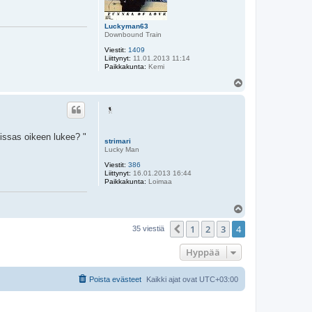
Luckyman63
Downbound Train
Viestit:
1409
Liittynyt:
11.01.2013 11:14
Paikkakunta:
Kemi
Y
l
ö
s
kissas oikeen lukee? "
strimari
Lucky Man
Viestit:
386
Liittynyt:
16.01.2013 16:44
Paikkakunta:
Loimaa
Y
l
1
2
3
4
ö
Edellinen
35 viestiä
s
Hyppää
Poista evästeet
Kaikki ajat ovat
UTC+03:00