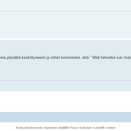
esta pöydätä keskittyneesti ja sitten kommentoi, että " Mitä helvettiä sun mu
Keskustelufoorumin ohjelmisto
phpBB
® Forum Software © phpBB Limited