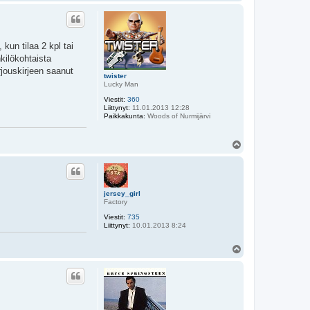
l
ö
s
kun tilaa 2 kpl tai
kilökohtaista
rjouskirjeen saanut
twister
Lucky Man
Viestit:
360
Liittynyt:
11.01.2013 12:28
Paikkakunta:
Woods of Nurmijärvi
Y
l
ö
s
jersey_girl
Factory
Viestit:
735
Liittynyt:
10.01.2013 8:24
Y
l
ö
s