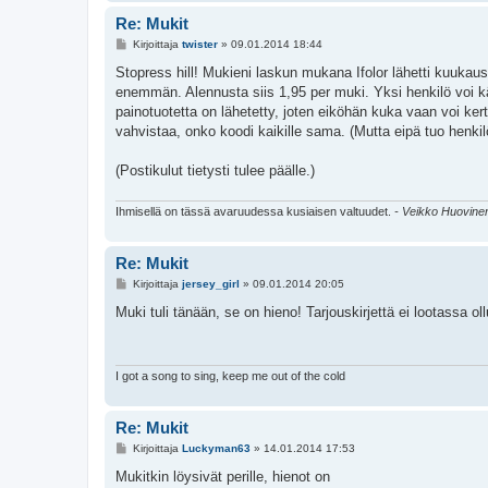
Re: Mukit
V
Kirjoittaja
twister
»
09.01.2014 18:44
i
e
Stopress hill! Mukieni laskun mukana Ifolor lähetti kuukau
s
enemmän. Alennusta siis 1,95 per muki. Yksi henkilö voi k
t
i
painotuotetta on lähetetty, joten eiköhän kuka vaan voi ke
vahvistaa, onko koodi kaikille sama. (Mutta eipä tuo henkil
(Postikulut tietysti tulee päälle.)
Ihmisellä on tässä avaruudessa kusiaisen valtuudet.
- Veikko Huovine
Re: Mukit
V
Kirjoittaja
jersey_girl
»
09.01.2014 20:05
i
e
Muki tuli tänään, se on hieno! Tarjouskirjettä ei lootassa o
s
t
i
I got a song to sing, keep me out of the cold
Re: Mukit
V
Kirjoittaja
Luckyman63
»
14.01.2014 17:53
i
e
Mukitkin löysivät perille, hienot on
s