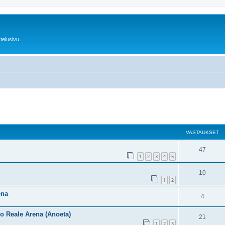
telusivu
nettu haku
VASTAUKSET
47
1
2
3
4
5
10
1
2
ena
4
io Reale Arena (Anoeta)
21
1
2
3