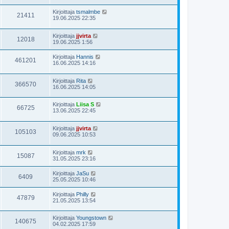
Kirjoittaja
tsmalmbe
21411
19.06.2025 22:35
Kirjoittaja
jjvirta
12018
19.06.2025 1:56
Kirjoittaja
Hannis
461201
16.06.2025 14:16
Kirjoittaja
Rita
366570
16.06.2025 14:05
Kirjoittaja
Liisa S
66725
13.06.2025 22:45
Kirjoittaja
jjvirta
105103
09.06.2025 10:53
Kirjoittaja
mrk
15087
31.05.2025 23:16
Kirjoittaja
JaSu
6409
25.05.2025 10:46
Kirjoittaja
Philly
47879
21.05.2025 13:54
Kirjoittaja
Youngstown
140675
04.02.2025 17:59