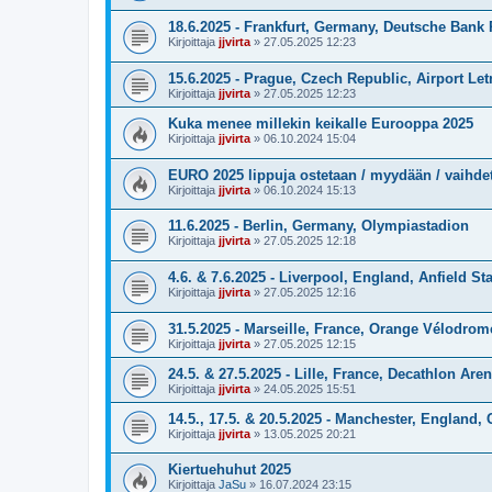
18.6.2025 - Frankfurt, Germany, Deutsche Bank 
Kirjoittaja
jjvirta
»
27.05.2025 12:23
15.6.2025 - Prague, Czech Republic, Airport Le
Kirjoittaja
jjvirta
»
27.05.2025 12:23
Kuka menee millekin keikalle Eurooppa 2025
Kirjoittaja
jjvirta
»
06.10.2024 15:04
EURO 2025 lippuja ostetaan / myydään / vaihde
Kirjoittaja
jjvirta
»
06.10.2024 15:13
11.6.2025 - Berlin, Germany, Olympiastadion
Kirjoittaja
jjvirta
»
27.05.2025 12:18
4.6. & 7.6.2025 - Liverpool, England, Anfield S
Kirjoittaja
jjvirta
»
27.05.2025 12:16
31.5.2025 - Marseille, France, Orange Vélodrom
Kirjoittaja
jjvirta
»
27.05.2025 12:15
24.5. & 27.5.2025 - Lille, France, Decathlon Ar
Kirjoittaja
jjvirta
»
24.05.2025 15:51
14.5., 17.5. & 20.5.2025 - Manchester, England,
Kirjoittaja
jjvirta
»
13.05.2025 20:21
Kiertuehuhut 2025
Kirjoittaja
JaSu
»
16.07.2024 23:15