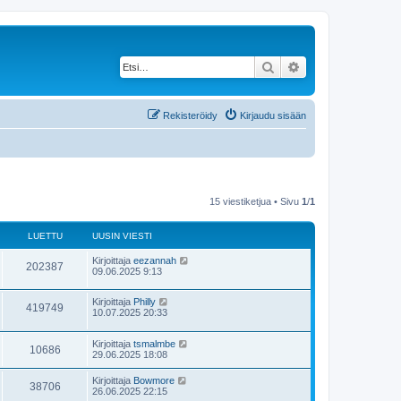
Etsi
Tarkennettu haku
Rekisteröidy
Kirjaudu sisään
15 viestiketjua • Sivu
1
/
1
LUETTU
UUSIN VIESTI
Kirjoittaja
eezannah
202387
09.06.2025 9:13
Kirjoittaja
Philly
419749
10.07.2025 20:33
Kirjoittaja
tsmalmbe
10686
29.06.2025 18:08
Kirjoittaja
Bowmore
38706
26.06.2025 22:15