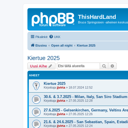
ThisHardLand
Bruce Springsteen -aiheinen keskus
Pikalinkit
UKK
Etusivu
Open all night
Kiertue 2025
Kiertue 2025
Etsi
Tarken
Uusi Aihe
AIHEET
Kiertue 2025
Kirjoittaja
jjvirta
»
18.07.2024 12:52
30.6. & 3.7.2025 - Milan, Italy, San Siro Stadium
Kirjoittaja
jjvirta
»
27.05.2025 12:28
27.6.2025 - Gelsenkirchen, Germany, Veltins Ar
Kirjoittaja
jjvirta
»
27.05.2025 12:26
21.6. & 24.6.2025 - San Sebastian, Spain, Estad
Kirjoittaja
jjvirta
»
27.05.2025 12:24