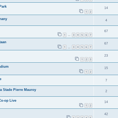
Park
14
1
2
tnany
4
67
1
3
4
5
6
7
…
taan
67
1
3
4
5
6
7
…
23
1
2
3
tadium
15
1
2
e
7
ena Stade Pierre Mauroy
2
 Co-op Live
14
1
2
42
1
2
3
4
5