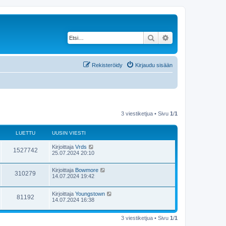
Etsi
Tarkennettu haku
Rekisteröidy
Kirjaudu sisään
3 viestiketjua • Sivu
1
/
1
LUETTU
UUSIN VIESTI
Kirjoittaja
Vrds
1527742
25.07.2024 20:10
Kirjoittaja
Bowmore
310279
14.07.2024 19:42
Kirjoittaja
Youngstown
81192
14.07.2024 16:38
3 viestiketjua • Sivu
1
/
1