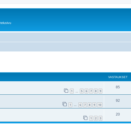
telusivu
nettu haku
VASTAUKSET
85
1
5
6
7
8
9
…
92
1
6
7
8
9
10
…
20
1
2
3