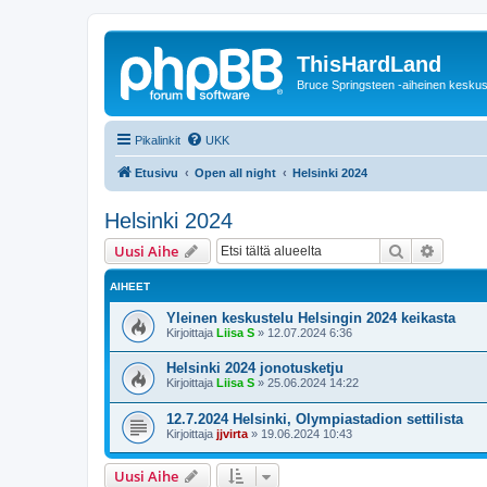
ThisHardLand
Bruce Springsteen -aiheinen keskus
Pikalinkit
UKK
Etusivu
Open all night
Helsinki 2024
Helsinki 2024
Etsi
Tarken
Uusi Aihe
AIHEET
Yleinen keskustelu Helsingin 2024 keikasta
Kirjoittaja
Liisa S
»
12.07.2024 6:36
Helsinki 2024 jonotusketju
Kirjoittaja
Liisa S
»
25.06.2024 14:22
12.7.2024 Helsinki, Olympiastadion settilista
Kirjoittaja
jjvirta
»
19.06.2024 10:43
Uusi Aihe