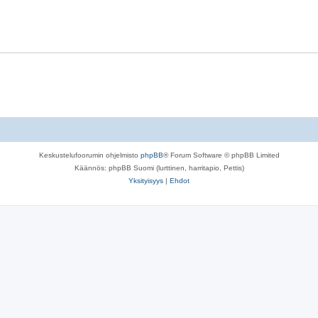
Keskustelufoorumin ohjelmisto
phpBB
® Forum Software © phpBB Limited
Käännös: phpBB Suomi (lurttinen, harritapio, Pettis)
Yksityisyys
|
Ehdot