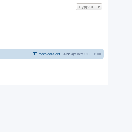
Hyppää
Poista evästeet
Kaikki ajat ovat
UTC+03:00