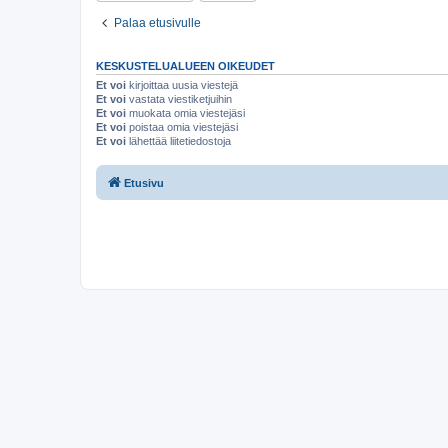
Palaa etusivulle
KESKUSTELUALUEEN OIKEUDET
Et voi
kirjoittaa uusia viestejä
Et voi
vastata viestiketjuihin
Et voi
muokata omia viestejäsi
Et voi
poistaa omia viestejäsi
Et voi
lähettää liitetiedostoja
Etusivu