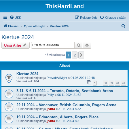
ThisHardLand
UKK
Rekisteröidy
Kirjaudu sisään
E
Etusivu
Open all night
Kiertue 2024
t
Kiertue 2024
s
Etsi
Tarkennettu haku
Uusi Aihe
i
1
2
Seuraava
45 viestiketjua
Aiheet
Kiertue 2024
Uusin viesti Kirjoittaja
ProveItAllNight
«
04.08.2024 12:48
Vastaukset:
404
1
38
39
40
41
…
3.11. & 6.11.2024 – Toronto, Ontario, Scotiabank Arena
Uusin viesti Kirjoittaja
Philly
«
06.11.2024 21:52
Vastaukset:
4
22.11.2024 – Vancouver, British Columbia, Rogers Arena
Uusin viesti Kirjoittaja
jjvirta
«
31.10.2024 8:32
19.11.2024 – Edmonton, Alberta, Rogers Place
Uusin viesti Kirjoittaja
jjvirta
«
31.10.2024 8:31