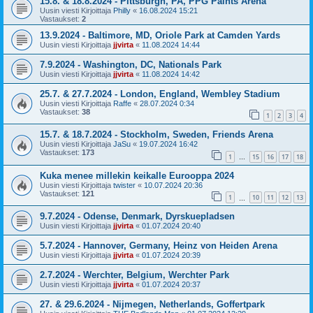
15.8. & 18.8.2024 - Pittsburgh, PA, PPG Paints Arena
Uusin viesti Kirjoittaja
Philly
«
16.08.2024 15:21
Vastaukset:
2
13.9.2024 - Baltimore, MD, Oriole Park at Camden Yards
Uusin viesti Kirjoittaja
jjvirta
«
11.08.2024 14:44
7.9.2024 - Washington, DC, Nationals Park
Uusin viesti Kirjoittaja
jjvirta
«
11.08.2024 14:42
25.7. & 27.7.2024 - London, England, Wembley Stadium
Uusin viesti Kirjoittaja
Raffe
«
28.07.2024 0:34
Vastaukset:
38
1
2
3
4
15.7. & 18.7.2024 - Stockholm, Sweden, Friends Arena
Uusin viesti Kirjoittaja
JaSu
«
19.07.2024 16:42
Vastaukset:
173
1
15
16
17
18
…
Kuka menee millekin keikalle Eurooppa 2024
Uusin viesti Kirjoittaja
twister
«
10.07.2024 20:36
Vastaukset:
121
1
10
11
12
13
…
9.7.2024 - Odense, Denmark, Dyrskuepladsen
Uusin viesti Kirjoittaja
jjvirta
«
01.07.2024 20:40
5.7.2024 - Hannover, Germany, Heinz von Heiden Arena
Uusin viesti Kirjoittaja
jjvirta
«
01.07.2024 20:39
2.7.2024 - Werchter, Belgium, Werchter Park
Uusin viesti Kirjoittaja
jjvirta
«
01.07.2024 20:37
27. & 29.6.2024 - Nijmegen, Netherlands, Goffertpark