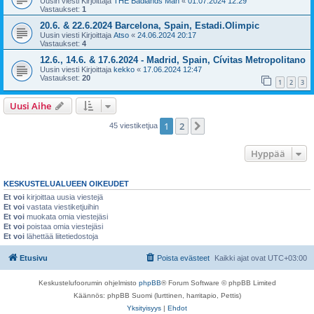
Uusin viesti Kirjoittaja
THE Badlands Man
«
01.07.2024 12:29
Vastaukset:
1
20.6. & 22.6.2024 Barcelona, Spain, Estadi.Olimpic
Uusin viesti Kirjoittaja
Atso
«
24.06.2024 20:17
Vastaukset:
4
12.6., 14.6. & 17.6.2024 - Madrid, Spain, Cívitas Metropolitano
Uusin viesti Kirjoittaja
kekko
«
17.06.2024 12:47
Vastaukset:
20
1
2
3
Uusi Aihe
1
2
Seuraava
45 viestiketjua
Hyppää
KESKUSTELUALUEEN OIKEUDET
Et voi
kirjoittaa uusia viestejä
Et voi
vastata viestiketjuihin
Et voi
muokata omia viestejäsi
Et voi
poistaa omia viestejäsi
Et voi
lähettää liitetiedostoja
Etusivu
Poista evästeet
Kaikki ajat ovat
UTC+03:00
Keskustelufoorumin ohjelmisto
phpBB
® Forum Software © phpBB Limited
Käännös: phpBB Suomi (lurttinen, harritapio, Pettis)
Yksityisyys
|
Ehdot