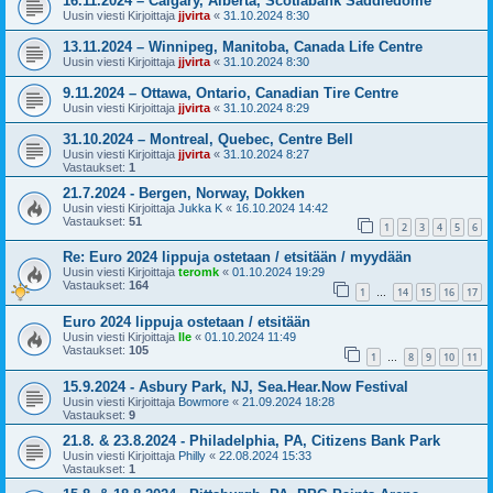
16.11.2024 – Calgary, Alberta, Scotiabank Saddledome
Uusin viesti Kirjoittaja
jjvirta
«
31.10.2024 8:30
13.11.2024 – Winnipeg, Manitoba, Canada Life Centre
Uusin viesti Kirjoittaja
jjvirta
«
31.10.2024 8:30
9.11.2024 – Ottawa, Ontario, Canadian Tire Centre
Uusin viesti Kirjoittaja
jjvirta
«
31.10.2024 8:29
31.10.2024 – Montreal, Quebec, Centre Bell
Uusin viesti Kirjoittaja
jjvirta
«
31.10.2024 8:27
Vastaukset:
1
21.7.2024 - Bergen, Norway, Dokken
Uusin viesti Kirjoittaja
Jukka K
«
16.10.2024 14:42
Vastaukset:
51
1
2
3
4
5
6
Re: Euro 2024 lippuja ostetaan / etsitään / myydään
Uusin viesti Kirjoittaja
teromk
«
01.10.2024 19:29
Vastaukset:
164
1
14
15
16
17
…
Euro 2024 lippuja ostetaan / etsitään
Uusin viesti Kirjoittaja
Ile
«
01.10.2024 11:49
Vastaukset:
105
1
8
9
10
11
…
15.9.2024 - Asbury Park, NJ, Sea.Hear.Now Festival
Uusin viesti Kirjoittaja
Bowmore
«
21.09.2024 18:28
Vastaukset:
9
21.8. & 23.8.2024 - Philadelphia, PA, Citizens Bank Park
Uusin viesti Kirjoittaja
Philly
«
22.08.2024 15:33
Vastaukset:
1