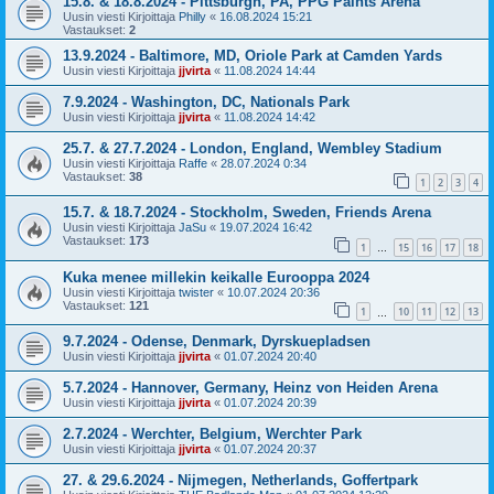
15.8. & 18.8.2024 - Pittsburgh, PA, PPG Paints Arena
Uusin viesti Kirjoittaja
Philly
«
16.08.2024 15:21
Vastaukset:
2
13.9.2024 - Baltimore, MD, Oriole Park at Camden Yards
Uusin viesti Kirjoittaja
jjvirta
«
11.08.2024 14:44
7.9.2024 - Washington, DC, Nationals Park
Uusin viesti Kirjoittaja
jjvirta
«
11.08.2024 14:42
25.7. & 27.7.2024 - London, England, Wembley Stadium
Uusin viesti Kirjoittaja
Raffe
«
28.07.2024 0:34
Vastaukset:
38
1
2
3
4
15.7. & 18.7.2024 - Stockholm, Sweden, Friends Arena
Uusin viesti Kirjoittaja
JaSu
«
19.07.2024 16:42
Vastaukset:
173
1
15
16
17
18
…
Kuka menee millekin keikalle Eurooppa 2024
Uusin viesti Kirjoittaja
twister
«
10.07.2024 20:36
Vastaukset:
121
1
10
11
12
13
…
9.7.2024 - Odense, Denmark, Dyrskuepladsen
Uusin viesti Kirjoittaja
jjvirta
«
01.07.2024 20:40
5.7.2024 - Hannover, Germany, Heinz von Heiden Arena
Uusin viesti Kirjoittaja
jjvirta
«
01.07.2024 20:39
2.7.2024 - Werchter, Belgium, Werchter Park
Uusin viesti Kirjoittaja
jjvirta
«
01.07.2024 20:37
27. & 29.6.2024 - Nijmegen, Netherlands, Goffertpark