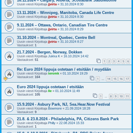
16.11.2024 – Calgary, Alberta, Scotiabank Saddledome
Uusin viesti Kirjoittaja
jjvirta
«
31.10.2024 8:30
13.11.2024 – Winnipeg, Manitoba, Canada Life Centre
Uusin viesti Kirjoittaja
jjvirta
«
31.10.2024 8:30
9.11.2024 – Ottawa, Ontario, Canadian Tire Centre
Uusin viesti Kirjoittaja
jjvirta
«
31.10.2024 8:29
31.10.2024 – Montreal, Quebec, Centre Bell
Uusin viesti Kirjoittaja
jjvirta
«
31.10.2024 8:27
Vastaukset:
1
21.7.2024 - Bergen, Norway, Dokken
Uusin viesti Kirjoittaja
Jukka K
«
16.10.2024 14:42
Vastaukset:
51
1
2
3
4
5
6
Re: Euro 2024 lippuja ostetaan / etsitään / myydään
Uusin viesti Kirjoittaja
teromk
«
01.10.2024 19:29
Vastaukset:
164
1
14
15
16
17
…
Euro 2024 lippuja ostetaan / etsitään
Uusin viesti Kirjoittaja
Ile
«
01.10.2024 11:49
Vastaukset:
105
1
8
9
10
11
…
15.9.2024 - Asbury Park, NJ, Sea.Hear.Now Festival
Uusin viesti Kirjoittaja
Bowmore
«
21.09.2024 18:28
Vastaukset:
9
21.8. & 23.8.2024 - Philadelphia, PA, Citizens Bank Park
Uusin viesti Kirjoittaja
Philly
«
22.08.2024 15:33
Vastaukset:
1