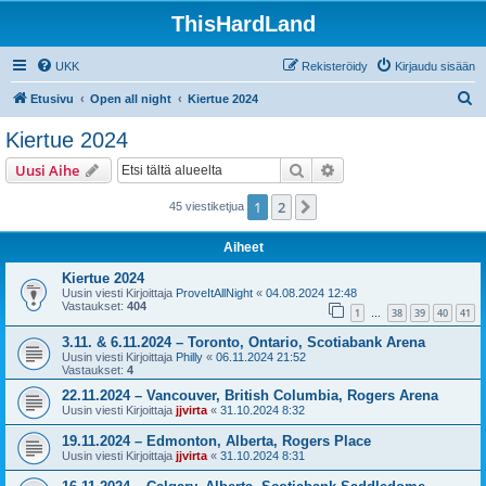
ThisHardLand
UKK
Rekisteröidy
Kirjaudu sisään
E
Etusivu
Open all night
Kiertue 2024
t
Kiertue 2024
s
Etsi
Tarkennettu haku
Uusi Aihe
i
1
2
Seuraava
45 viestiketjua
Aiheet
Kiertue 2024
Uusin viesti Kirjoittaja
ProveItAllNight
«
04.08.2024 12:48
Vastaukset:
404
1
38
39
40
41
…
3.11. & 6.11.2024 – Toronto, Ontario, Scotiabank Arena
Uusin viesti Kirjoittaja
Philly
«
06.11.2024 21:52
Vastaukset:
4
22.11.2024 – Vancouver, British Columbia, Rogers Arena
Uusin viesti Kirjoittaja
jjvirta
«
31.10.2024 8:32
19.11.2024 – Edmonton, Alberta, Rogers Place
Uusin viesti Kirjoittaja
jjvirta
«
31.10.2024 8:31