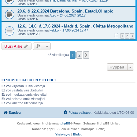
Uusin viesti Kirjoittaja
THE Badlands Man
«
01.07.2024 12:29
Vastaukset:
1
20.6. & 22.6.2024 Barcelona, Spain, Estadi.Olimpic
Uusin viesti Kirjoittaja
Atso
«
24.06.2024 20:17
Vastaukset:
4
12.6., 14.6. & 17.6.2024 - Madrid, Spain, Cívitas Metropolitano
Uusin viesti Kirjoittaja
kekko
«
17.06.2024 12:47
Vastaukset:
20
1
2
3
Uusi Aihe
1
2
Seuraava
45 viestiketjua
Hyppää
KESKUSTELUALUEEN OIKEUDET
Et voi
kirjoittaa uusia viestejä
Et voi
vastata viestiketjuihin
Et voi
muokata omia viestejäsi
Et voi
poistaa omia viestejäsi
Et voi
lähettää liitetiedostoja
Etusivu
Poista evästeet
Kaikki ajat ovat
UTC+03:00
Keskustelufoorumin ohjelmisto
phpBB
® Forum Software © phpBB Limited
Käännös: phpBB Suomi (lurttinen, harritapio, Pettis)
Yksityisyys
|
Ehdot