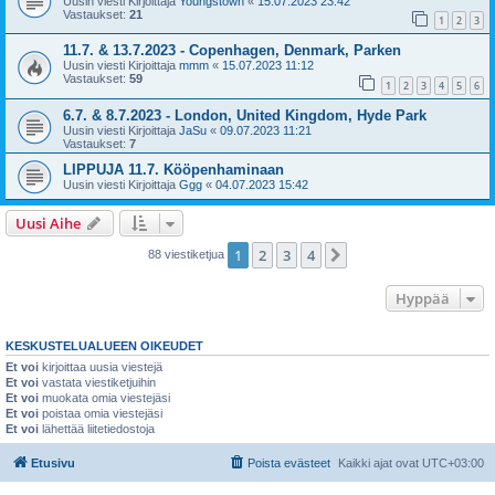
Uusin viesti Kirjoittaja
Youngstown
«
15.07.2023 23:42
Vastaukset:
21
1
2
3
11.7. & 13.7.2023 - Copenhagen, Denmark, Parken
Uusin viesti Kirjoittaja
mmm
«
15.07.2023 11:12
Vastaukset:
59
1
2
3
4
5
6
6.7. & 8.7.2023 - London, United Kingdom, Hyde Park
Uusin viesti Kirjoittaja
JaSu
«
09.07.2023 11:21
Vastaukset:
7
LIPPUJA 11.7. Kööpenhaminaan
Uusin viesti Kirjoittaja
Ggg
«
04.07.2023 15:42
Uusi Aihe
1
2
3
4
Seuraava
88 viestiketjua
Hyppää
KESKUSTELUALUEEN OIKEUDET
Et voi
kirjoittaa uusia viestejä
Et voi
vastata viestiketjuihin
Et voi
muokata omia viestejäsi
Et voi
poistaa omia viestejäsi
Et voi
lähettää liitetiedostoja
Etusivu
Poista evästeet
Kaikki ajat ovat
UTC+03:00