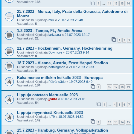
Vastaukset:
138
1
11
12
13
14
…
25.7.2023 - Monza, Italy, Prato della Gerascia, Autodromo di
Monza
Uusin viesti Kirjoittaja
mrk
«
25.07.2023 23:48
Vastaukset:
6
1.2.2023 - Tampa, FL, Amalie Arena
Uusin viesti Kirjoittaja
larivaara
«
24.07.2023 12:17
Vastaukset:
21
1
2
3
21.7 2023 - Hockenheim, Germany, Hockenheimring
Uusin viesti Kirjoittaja
Bowmore
«
23.07.2023 9:14
Vastaukset:
8
18.7.2023 - Vienna, Austria, Ernst Happel Stadion
Uusin viesti Kirjoittaja
nothingman
«
21.07.2023 23:33
Vastaukset:
9
Kuka menee millekin keikalle 2023 - Eurooppa
Uusin viesti Kirjoittaja
Päivänsäde
«
19.07.2023 6:49
Vastaukset:
184
1
16
17
18
19
…
Lippuja ostetaan kiertueelle 2023
Uusin viesti Kirjoittaja
jjvirta
«
18.07.2023 21:01
Vastaukset:
64
1
4
5
6
7
…
Lippuja myynnissä Kiertueelle 2023
Uusin viesti Kirjoittaja
IL79
«
18.07.2023 14:52
Vastaukset:
142
1
12
13
14
15
…
15.7.2023 - Hamburg, Germany, Volksparkstadion