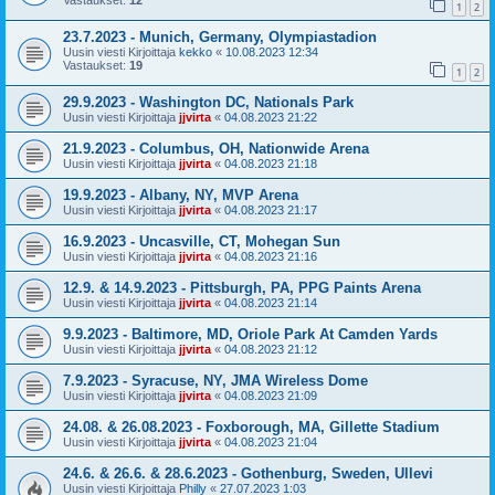
Vastaukset:
12
1
2
23.7.2023 - Munich, Germany, Olympiastadion
Uusin viesti Kirjoittaja
kekko
«
10.08.2023 12:34
Vastaukset:
19
1
2
29.9.2023 - Washington DC, Nationals Park
Uusin viesti Kirjoittaja
jjvirta
«
04.08.2023 21:22
21.9.2023 - Columbus, OH, Nationwide Arena
Uusin viesti Kirjoittaja
jjvirta
«
04.08.2023 21:18
19.9.2023 - Albany, NY, MVP Arena
Uusin viesti Kirjoittaja
jjvirta
«
04.08.2023 21:17
16.9.2023 - Uncasville, CT, Mohegan Sun
Uusin viesti Kirjoittaja
jjvirta
«
04.08.2023 21:16
12.9. & 14.9.2023 - Pittsburgh, PA, PPG Paints Arena
Uusin viesti Kirjoittaja
jjvirta
«
04.08.2023 21:14
9.9.2023 - Baltimore, MD, Oriole Park At Camden Yards
Uusin viesti Kirjoittaja
jjvirta
«
04.08.2023 21:12
7.9.2023 - Syracuse, NY, JMA Wireless Dome
Uusin viesti Kirjoittaja
jjvirta
«
04.08.2023 21:09
24.08. & 26.08.2023 - Foxborough, MA, Gillette Stadium
Uusin viesti Kirjoittaja
jjvirta
«
04.08.2023 21:04
24.6. & 26.6. & 28.6.2023 - Gothenburg, Sweden, Ullevi
Uusin viesti Kirjoittaja
Philly
«
27.07.2023 1:03