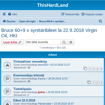
ThisHardLand
UKK
Rekisteröidy
Kirjaudu sisään
E
Etusivu
Open all night
Bruce 60+9 v synttäribileet la 22.9.2018 Virgin Oil, HKI
t
Bruce 60+9 v synttäribileet la 22.9.2018 Virgin
s
Oil, HKI
i
Etsi
Tarkennettu haku
Uusi Aihe
7 viestiketjua • Sivu
1
/
1
Aiheet
Virtuaalinen vieraskirja
Uusin viesti Kirjoittaja
teemu50
«
03.10.2018 11:57
Vastaukset:
31
1
2
3
4
Kommentteja bileistä
Uusin viesti Kirjoittaja
Kartsa
«
28.09.2018 12:57
Vastaukset:
20
1
2
3
Tietokilpailu
Uusin viesti Kirjoittaja
jjvirta
«
24.09.2018 23:02
Vastaukset:
1
Etkot 22.9.2018
Uusin viesti Kirjoittaja
Päivänsäde
«
23.09.2018 16:07