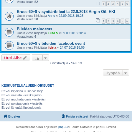
Vastaukset:
52
1
2
3
4
5
6
Bruce 60+9 v synttäribileet la 22.9.2018 Virgin Oil, HKI
Uusin viesti Kirjoittaja
Annu
«
22.09.2018 19:25
Vastaukset:
58
1
2
3
4
5
6
Bileiden mainostus
Uusin viesti Kirjoittaja
Liisa S
«
09.09.2018 20:37
Vastaukset:
6
Bruce 60+9 v bileiden facebook event
Uusin viesti Kirjoittaja
jjvirta
«
24.07.2018 18:06
Uusi Aihe
7 viestiketjua • Sivu
1
/
1
Hyppää
KESKUSTELUALUEEN OIKEUDET
Et voi
kirjoittaa uusia viestejä
Et voi
vastata viestiketjuihin
Et voi
muokata omia viestejäsi
Et voi
poistaa omia viestejäsi
Et voi
lähettää liitetiedostoja
Etusivu
Poista evästeet
Kaikki ajat ovat
UTC+03:00
Keskustelufoorumin ohjelmisto
phpBB
® Forum Software © phpBB Limited