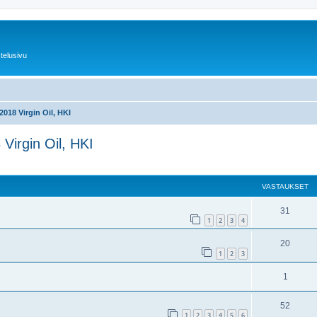
telusivu
.2018 Virgin Oil, HKI
 Virgin Oil, HKI
nettu haku
VASTAUKSET
31
1
2
3
4
20
1
2
3
1
52
1
2
3
4
5
6