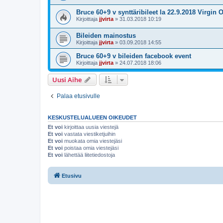
Bruce 60+9 v synttäribileet la 22.9.2018 Virgin O
Kirjoittaja
jjvirta
»
31.03.2018 10:19
Bileiden mainostus
Kirjoittaja
jjvirta
»
03.09.2018 14:55
Bruce 60+9 v bileiden facebook event
Kirjoittaja
jjvirta
»
24.07.2018 18:06
Uusi Aihe
Palaa etusivulle
KESKUSTELUALUEEN OIKEUDET
Et voi
kirjoittaa uusia viestejä
Et voi
vastata viestiketjuihin
Et voi
muokata omia viestejäsi
Et voi
poistaa omia viestejäsi
Et voi
lähettää liitetiedostoja
Etusivu