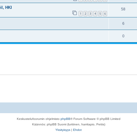
il, HKI
58
1
2
3
4
5
6
6
0
Keskustelufoorumin ohjelmisto
phpBB
® Forum Software © phpBB Limited
Käännös: phpBB Suomi (lurttinen, harritapio, Pettis)
Yksityisyys
|
Ehdot