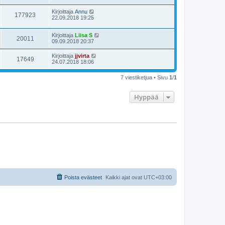
Kirjoittaja
Annu
177923
22.09.2018 19:25
Kirjoittaja
Liisa S
20011
09.09.2018 20:37
Kirjoittaja
jjvirta
17649
24.07.2018 18:06
7 viestiketjua • Sivu
1
/
1
Hyppää
Poista evästeet
Kaikki ajat ovat
UTC+03:00