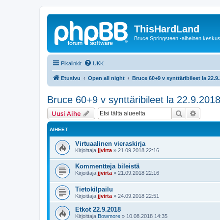
ThisHardLand
Bruce Springsteen -aiheinen keskus
Pikalinkit
UKK
Etusivu
Open all night
Bruce 60+9 v synttäribileet la 22.9
Bruce 60+9 v synttäribileet la 22.9.2018
Etsi
Tarken
Uusi Aihe
AIHEET
Virtuaalinen vieraskirja
Kirjoittaja
jjvirta
»
21.09.2018 22:16
Kommentteja bileistä
Kirjoittaja
jjvirta
»
21.09.2018 22:16
Tietokilpailu
Kirjoittaja
jjvirta
»
24.09.2018 22:51
Etkot 22.9.2018
Kirjoittaja
Bowmore
»
10.08.2018 14:35