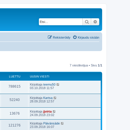
Etsi
Tarkennettu haku
Rekisteröidy
Kirjaudu sisään
7 viestiketjua • Sivu
1
/
1
LUETTU
UUSIN VIESTI
Kirjoittaja
teemu50
788615
03.10.2018 11:57
Kirjoittaja
Kartsa
52240
28.09.2018 12:57
Kirjoittaja
jjvirta
13676
24.09.2018 23:02
Kirjoittaja
Päivänsäde
121276
23.09.2018 16:07