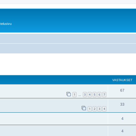
telusivu
nettu haku
VASTAUKSET
67
1
3
4
5
6
7
…
33
1
2
3
4
4
4