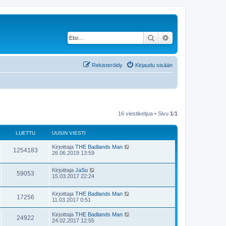
Etsi
Tarkennettu haku
Rekisteröidy
Kirjaudu sisään
16 viestiketjua • Sivu
1
/
1
LUETTU
UUSIN VIESTI
Kirjoittaja
THE Badlands Man
1254183
26.06.2019 13:59
Kirjoittaja
JaSu
59053
15.03.2017 22:24
Kirjoittaja
THE Badlands Man
17256
11.03.2017 0:51
Kirjoittaja
THE Badlands Man
24922
24.02.2017 12:55