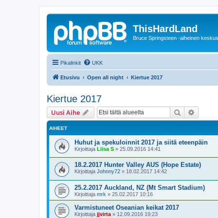
ThisHardLand
Bruce Springsteen -aiheinen keskus
Pikalinkit
UKK
Etusivu
Open all night
Kiertue 2017
Kiertue 2017
Etsi
Tarken
Uusi Aihe
AIHEET
Huhut ja spekuloinnit 2017 ja siitä eteenpäin
Kirjoittaja
Liisa S
»
25.09.2016 14:41
18.2.2017 Hunter Valley AUS (Hope Estate)
Kirjoittaja
Johnny72
»
18.02.2017 14:42
25.2.2017 Auckland, NZ (Mt Smart Stadium)
Kirjoittaja
mrk
»
25.02.2017 10:16
Varmistuneet Oseanian keikat 2017
Kirjoittaja
jjvirta
»
12.09.2016 19:23