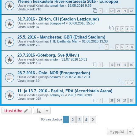
Yleinen keskustelu River-kiertueesta 2016 - Eurooppa
Uusin viesti Kirjoittaja
tsmalmbe
«
19.08.2016 9:36
Vastaukset:
718
1
69
70
71
72
…
31.7.2016 - Zürich, CH (Stadion Letzigrund)
Uusin viesti Kirjoittaja
Jomppe74
«
03.08.2016 15:58
Vastaukset:
37
1
2
3
4
25.5. 2016 - Manchester, GBR (Etihad Stadium)
Uusin viesti Kirjoittaja
THE Badlands Man
«
01.08.2016 13:38
Vastaukset:
76
1
5
6
7
8
…
23.7.2016 -Göteborg, Sve (Ullevi)
Uusin viesti Kirjoittaja
vristo
«
31.07.2016 16:51
Vastaukset:
152
1
13
14
15
16
…
28.7.2016 - Oslo, NOR (Frognerparken)
Uusin viesti Kirjoittaja
hesalmi
«
29.07.2016 12:01
Vastaukset:
19
1
2
11. ja 13.7. 2016 - Pariisi, FRA (AccorHotels Arena)
Uusin viesti Kirjoittaja
Johnny72
«
29.07.2016 0:09
Vastaukset:
275
1
25
26
27
28
…
Uusi Aihe
1
2
3
4
Seuraava
95 viestiketjua
Hyppää