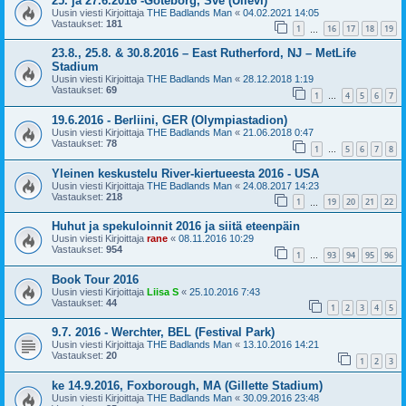
25. ja 27.6.2016 -Göteborg, Sve (Ullevi)
Uusin viesti Kirjoittaja
THE Badlands Man
«
04.02.2021 14:05
Vastaukset:
181
1
16
17
18
19
…
23.8., 25.8. & 30.8.2016 – East Rutherford, NJ – MetLife
Stadium
Uusin viesti Kirjoittaja
THE Badlands Man
«
28.12.2018 1:19
Vastaukset:
69
1
4
5
6
7
…
19.6.2016 - Berliini, GER (Olympiastadion)
Uusin viesti Kirjoittaja
THE Badlands Man
«
21.06.2018 0:47
Vastaukset:
78
1
5
6
7
8
…
Yleinen keskustelu River-kiertueesta 2016 - USA
Uusin viesti Kirjoittaja
THE Badlands Man
«
24.08.2017 14:23
Vastaukset:
218
1
19
20
21
22
…
Huhut ja spekuloinnit 2016 ja siitä eteenpäin
Uusin viesti Kirjoittaja
rane
«
08.11.2016 10:29
Vastaukset:
954
1
93
94
95
96
…
Book Tour 2016
Uusin viesti Kirjoittaja
Liisa S
«
25.10.2016 7:43
Vastaukset:
44
1
2
3
4
5
9.7. 2016 - Werchter, BEL (Festival Park)
Uusin viesti Kirjoittaja
THE Badlands Man
«
13.10.2016 14:21
Vastaukset:
20
1
2
3
ke 14.9.2016, Foxborough, MA (Gillette Stadium)
Uusin viesti Kirjoittaja
THE Badlands Man
«
30.09.2016 23:48