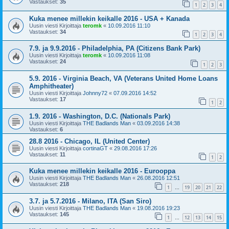
Vastaukset:
35
1
2
3
4
Kuka menee millekin keikalle 2016 - USA + Kanada
Uusin viesti Kirjoittaja
teromk
«
10.09.2016 11:10
Vastaukset:
34
1
2
3
4
7.9. ja 9.9.2016 - Philadelphia, PA (Citizens Bank Park)
Uusin viesti Kirjoittaja
teromk
«
10.09.2016 11:08
Vastaukset:
24
1
2
3
5.9. 2016 - Virginia Beach, VA (Veterans United Home Loans
Amphitheater)
Uusin viesti Kirjoittaja
Johnny72
«
07.09.2016 14:52
Vastaukset:
17
1
2
1.9. 2016 - Washington, D.C. (Nationals Park)
Uusin viesti Kirjoittaja
THE Badlands Man
«
03.09.2016 14:38
Vastaukset:
6
28.8 2016 - Chicago, IL (United Center)
Uusin viesti Kirjoittaja
cortinaGT
«
29.08.2016 17:26
Vastaukset:
11
1
2
Kuka menee millekin keikalle 2016 - Eurooppa
Uusin viesti Kirjoittaja
THE Badlands Man
«
26.08.2016 12:51
Vastaukset:
218
1
19
20
21
22
…
3.7. ja 5.7.2016 - Milano, ITA (San Siro)
Uusin viesti Kirjoittaja
THE Badlands Man
«
19.08.2016 19:23
Vastaukset:
145
1
12
13
14
15
…