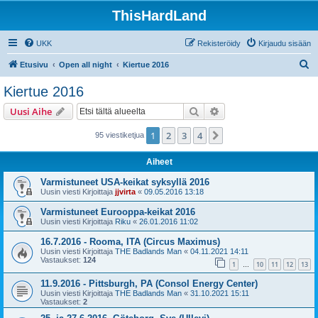
ThisHardLand
UKK
Rekisteröidy
Kirjaudu sisään
E
Etusivu
Open all night
Kiertue 2016
t
Kiertue 2016
s
Etsi
Tarkennettu haku
Uusi Aihe
i
1
2
3
4
Seuraava
95 viestiketjua
Aiheet
Varmistuneet USA-keikat syksyllä 2016
Uusin viesti Kirjoittaja
jjvirta
«
09.05.2016 13:18
Varmistuneet Eurooppa-keikat 2016
Uusin viesti Kirjoittaja
Riku
«
26.01.2016 11:02
16.7.2016 - Rooma, ITA (Circus Maximus)
Uusin viesti Kirjoittaja
THE Badlands Man
«
04.11.2021 14:11
Vastaukset:
124
1
10
11
12
13
…
11.9.2016 - Pittsburgh, PA (Consol Energy Center)
Uusin viesti Kirjoittaja
THE Badlands Man
«
31.10.2021 15:11
Vastaukset:
2