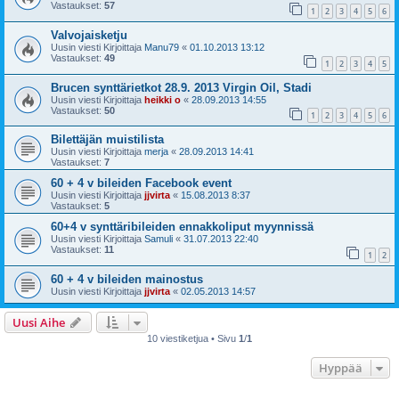
Vastaukset:
57
1
2
3
4
5
6
Valvojaisketju
Uusin viesti Kirjoittaja
Manu79
«
01.10.2013 13:12
Vastaukset:
49
1
2
3
4
5
Brucen synttärietkot 28.9. 2013 Virgin Oil, Stadi
Uusin viesti Kirjoittaja
heikki o
«
28.09.2013 14:55
Vastaukset:
50
1
2
3
4
5
6
Bilettäjän muistilista
Uusin viesti Kirjoittaja
merja
«
28.09.2013 14:41
Vastaukset:
7
60 + 4 v bileiden Facebook event
Uusin viesti Kirjoittaja
jjvirta
«
15.08.2013 8:37
Vastaukset:
5
60+4 v synttäribileiden ennakkoliput myynnissä
Uusin viesti Kirjoittaja
Samuli
«
31.07.2013 22:40
Vastaukset:
11
1
2
60 + 4 v bileiden mainostus
Uusin viesti Kirjoittaja
jjvirta
«
02.05.2013 14:57
Uusi Aihe
10 viestiketjua • Sivu
1
/
1
Hyppää