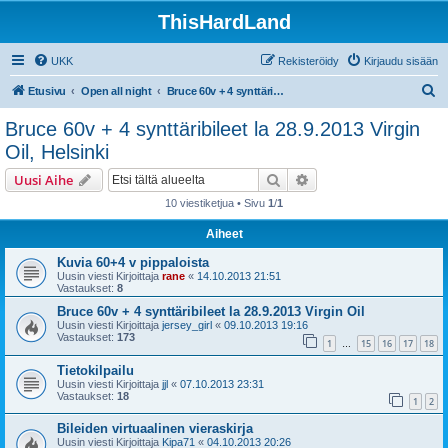
ThisHardLand
UKK
Rekisteröidy
Kirjaudu sisään
E
Etusivu
Open all night
Bruce 60v + 4 synttäribileet la 28.9.2013 Virgin Oil, Helsinki
t
Bruce 60v + 4 synttäribileet la 28.9.2013 Virgin
s
Oil, Helsinki
i
Etsi
Tarkennettu haku
Uusi Aihe
10 viestiketjua • Sivu
1
/
1
Aiheet
Kuvia 60+4 v pippaloista
Uusin viesti Kirjoittaja
rane
«
14.10.2013 21:51
Vastaukset:
8
Bruce 60v + 4 synttäribileet la 28.9.2013 Virgin Oil
Uusin viesti Kirjoittaja
jersey_girl
«
09.10.2013 19:16
Vastaukset:
173
1
15
16
17
18
…
Tietokilpailu
Uusin viesti Kirjoittaja
jjl
«
07.10.2013 23:31
Vastaukset:
18
1
2
Bileiden virtuaalinen vieraskirja
Uusin viesti Kirjoittaja
Kipa71
«
04.10.2013 20:26