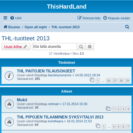
ThisHardLand
UKK
Rekisteröidy
Kirjaudu sisään
E
Etusivu
Open all night
THL-tuotteet 2013
t
THL-tuotteet 2013
s
Etsi
Tarkennettu haku
Uusi Aihe
i
17 viestiketjua • Sivu
1
/
1
Tiedotteet
THL PAITOJEN TILAUSOHJEET
Uusin viesti Kirjoittaja
backinyourarms
«
14.05.2013 18:34
Vastaukset:
281
1
26
27
28
29
…
Aiheet
Mukit
Uusin viesti Kirjoittaja
strimari
«
17.01.2014 15:30
Vastaukset:
34
1
2
3
4
THL PIPOJEN TILAAMINEN SYKSY/TALVI 2013
Uusin viesti Kirjoittaja
kemihaara
«
16.01.2014 21:53
Vastaukset:
64
1
4
5
6
7
…