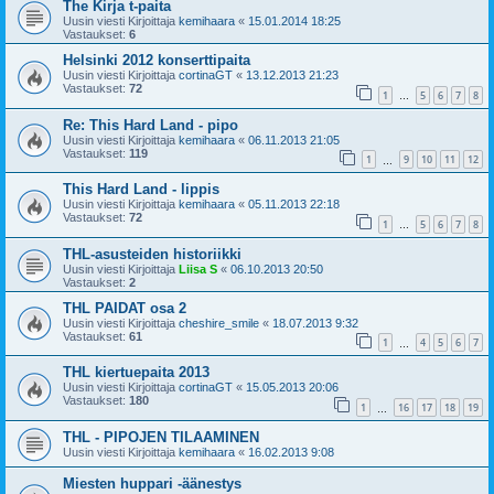
The Kirja t-paita
Uusin viesti Kirjoittaja
kemihaara
«
15.01.2014 18:25
Vastaukset:
6
Helsinki 2012 konserttipaita
Uusin viesti Kirjoittaja
cortinaGT
«
13.12.2013 21:23
Vastaukset:
72
1
5
6
7
8
…
Re: This Hard Land - pipo
Uusin viesti Kirjoittaja
kemihaara
«
06.11.2013 21:05
Vastaukset:
119
1
9
10
11
12
…
This Hard Land - lippis
Uusin viesti Kirjoittaja
kemihaara
«
05.11.2013 22:18
Vastaukset:
72
1
5
6
7
8
…
THL-asusteiden historiikki
Uusin viesti Kirjoittaja
Liisa S
«
06.10.2013 20:50
Vastaukset:
2
THL PAIDAT osa 2
Uusin viesti Kirjoittaja
cheshire_smile
«
18.07.2013 9:32
Vastaukset:
61
1
4
5
6
7
…
THL kiertuepaita 2013
Uusin viesti Kirjoittaja
cortinaGT
«
15.05.2013 20:06
Vastaukset:
180
1
16
17
18
19
…
THL - PIPOJEN TILAAMINEN
Uusin viesti Kirjoittaja
kemihaara
«
16.02.2013 9:08
Miesten huppari -äänestys