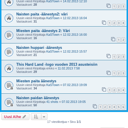
Uusin viesti Kirjoittaja
KaSTown
«
14.02.2013 12:10
Vastaukset:
28
1
2
3
Naisten paita -äänestys2: väri
Uusin viesti Kirjoittaja
KaSTown
«
12.02.2013 16:04
Vastaukset:
31
1
2
3
4
Miesten paita -äänestys 2: Väri
Uusin viesti Kirjoittaja
KaSTown
«
12.02.2013 16:00
Vastaukset:
16
1
2
Naisten huppari -äänestys
Uusin viesti Kirjoittaja
KaSTown
«
12.02.2013 15:57
Vastaukset:
21
1
2
3
This Hard Land -logo vuoden 2013 asusteisiin
Uusin viesti Kirjoittaja
erkko
«
11.02.2013 7:58
Vastaukset:
29
1
2
3
Miesten paita äänestys
Uusin viesti Kirjoittaja
KaSTown
«
07.02.2013 19:09
Vastaukset:
34
1
2
3
4
Naisten paidan äänestys
Uusin viesti Kirjoittaja
41 shots
«
07.02.2013 19:05
Vastaukset:
50
1
2
3
4
5
6
Uusi Aihe
17 viestiketjua • Sivu
1
/
1