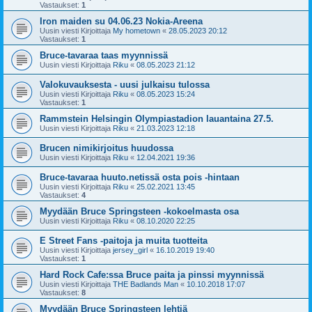
Vastaukset:
1
Iron maiden su 04.06.23 Nokia-Areena
Uusin viesti Kirjoittaja
My hometown
«
28.05.2023 20:12
Vastaukset:
1
Bruce-tavaraa taas myynnissä
Uusin viesti Kirjoittaja
Riku
«
08.05.2023 21:12
Valokuvauksesta - uusi julkaisu tulossa
Uusin viesti Kirjoittaja
Riku
«
08.05.2023 15:24
Vastaukset:
1
Rammstein Helsingin Olympiastadion lauantaina 27.5.
Uusin viesti Kirjoittaja
Riku
«
21.03.2023 12:18
Brucen nimikirjoitus huudossa
Uusin viesti Kirjoittaja
Riku
«
12.04.2021 19:36
Bruce-tavaraa huuto.netissä osta pois -hintaan
Uusin viesti Kirjoittaja
Riku
«
25.02.2021 13:45
Vastaukset:
4
Myydään Bruce Springsteen -kokoelmasta osa
Uusin viesti Kirjoittaja
Riku
«
08.10.2020 22:25
E Street Fans -paitoja ja muita tuotteita
Uusin viesti Kirjoittaja
jersey_girl
«
16.10.2019 19:40
Vastaukset:
1
Hard Rock Cafe:ssa Bruce paita ja pinssi myynnissä
Uusin viesti Kirjoittaja
THE Badlands Man
«
10.10.2018 17:07
Vastaukset:
8
Myydään Bruce Springsteen lehtiä