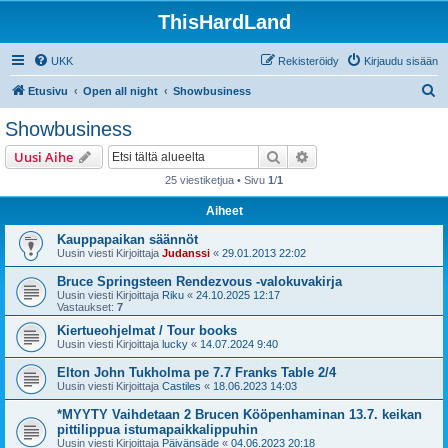
ThisHardLand
UKK
Rekisteröidy
Kirjaudu sisään
E
Etusivu
Open all night
Showbusiness
t
Showbusiness
s
Etsi
Tarkennettu haku
Uusi Aihe
i
25 viestiketjua • Sivu
1
/
1
Aiheet
Kauppapaikan säännöt
Uusin viesti Kirjoittaja
Judanssi
«
29.01.2013 22:02
Bruce Springsteen Rendezvous -valokuvakirja
Uusin viesti Kirjoittaja
Riku
«
24.10.2025 12:17
Vastaukset:
7
Kiertueohjelmat / Tour books
Uusin viesti Kirjoittaja
lucky
«
14.07.2024 9:40
Elton John Tukholma pe 7.7 Franks Table 2/4
Uusin viesti Kirjoittaja
Castiles
«
18.06.2023 14:03
*MYYTY Vaihdetaan 2 Brucen Kööpenhaminan 13.7. keikan
pittilippua istumapaikkalippuhin
Uusin viesti Kirjoittaja
Päivänsäde
«
04.06.2023 20:18