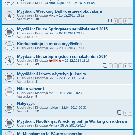
Uusin viesti Kirjoittaja
Brucetapes
«
01.08.2015 16:08
Myydään: Wrecking Ball -kiertuevalokuvakirja
Uusin viesti Kirjoittaja
Riku
«
15.02.2015 13:12
Vastaukset:
38
1
2
3
4
Myydään: Bruce Springsteen seinäkalenteri 2015
Uusin viesti Kirjoittaja
Riku
«
02.12.2014 23:17
Vastaukset:
7
Kiertuepaitoja ja muuta myytävänä
Uusin viesti Kirjoittaja
Riku
«
29.06.2014 17:17
Myydään: Bruce Springsteen seinäkalenteri 2014
Uusin viesti Kirjoittaja
heikki o
«
22.12.2013 11:18
Vastaukset:
43
1
2
3
4
5
Myydään: 41shots näyttelyn julisteita
Uusin viesti Kirjoittaja
Riku
«
22.11.2013 15:34
Vastaukset:
4
Nilsin vahvarit
Uusin viesti Kirjoittaja
mrk
«
19.08.2013 16:30
Vastaukset:
5
Näkyvyys
Uusin viesti Kirjoittaja
kekko
«
12.04.2013 20:33
Vastaukset:
12
1
2
Myydään: Nuottikirjat Wrecking ball ja Working on a dream
Uusin viesti Kirjoittaja
Peltsi
«
26.02.2013 20:18
M: Musakamaa ja PA-prosessoreita