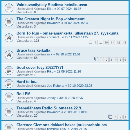
Valokuvanäyttely Stadissa heinäkuussa
Uusin viesti Kirjoittaja
Riku
«
02.07.2024 10:15
Vastaukset:
8
The Greatest Night In Pop -dokumentti
Uusin viesti Kirjoittaja
Bowmore
«
01.02.2024 15:34
Vastaukset:
3
Born To Run - omaelämänkerta julkaistaan 27. syyskuuta
Uusin viesti Kirjoittaja
cortinaGT
«
12.11.2023 11:27
Vastaukset:
128
1
10
11
12
13
…
Bruce taas keikalla
Uusin viesti Kirjoittaja
mrk
«
02.10.2022 12:01
Vastaukset:
58
1
2
3
4
5
6
Soul cover levy 2022?!??!
Uusin viesti Kirjoittaja
Riku
«
29.09.2022 11:26
Vastaukset:
1
Hard to be...
Uusin viesti Kirjoittaja
Joe Roberts
«
30.10.2020 23:25
Roll FM
Uusin viesti Kirjoittaja
Janey
«
30.05.2020 10:37
Vastaukset:
4
Teemalähetys Radio Suomessa 22.9.
Uusin viesti Kirjoittaja
Bowmore
«
26.09.2019 10:10
Vastaukset:
20
1
2
3
Clarence Clemons dokkari hakee joukkorahoitusta
Uusin viesti Kirjoittaja
flowingki
«
05.09.2019 21:15