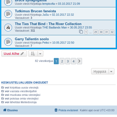
Bruce synagogassa
Uusin viesti Kirjoittaja
lempisofia
«
03.10.2017 21:09
Tutkimus Brucen faneista
Uusin viesti Kirjoittaja
JaSu
«
02.10.2017 22:32
Vastaukset:
3
The Ties That Bind : The River Collection
Uusin viesti Kirjoittaja
THE Badlands Man
«
30.05.2017 23:55
Vastaukset:
311
1
29
30
31
32
…
Garry Tallentin soolo
Uusin viesti Kirjoittaja
Peltsi
«
10.05.2017 22:50
Vastaukset:
7
Uusi Aihe
1
2
3
4
Seuraava
82 viestiketjua
Hyppää
KESKUSTELUALUEEN OIKEUDET
Et voi
kirjoittaa uusia viestejä
Et voi
vastata viestiketjuihin
Et voi
muokata omia viestejäsi
Et voi
poistaa omia viestejäsi
Et voi
lähettää liitetiedostoja
Etusivu
Poista evästeet
Kaikki ajat ovat
UTC+03:00