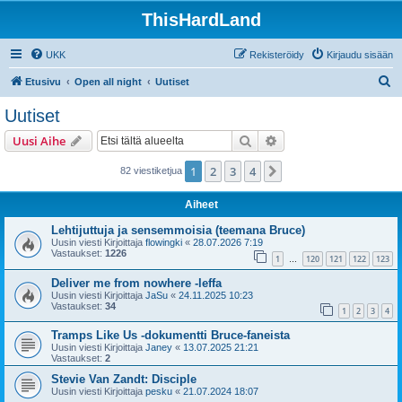
ThisHardLand
UKK
Rekisteröidy
Kirjaudu sisään
E
Etusivu
Open all night
Uutiset
t
Uutiset
s
Etsi
Tarkennettu haku
Uusi Aihe
i
1
2
3
4
Seuraava
82 viestiketjua
Aiheet
Lehtijuttuja ja sensemmoisia (teemana Bruce)
Uusin viesti Kirjoittaja
flowingki
«
28.07.2026 7:19
Vastaukset:
1226
1
120
121
122
123
…
Deliver me from nowhere -leffa
Uusin viesti Kirjoittaja
JaSu
«
24.11.2025 10:23
Vastaukset:
34
1
2
3
4
Tramps Like Us -dokumentti Bruce-faneista
Uusin viesti Kirjoittaja
Janey
«
13.07.2025 21:21
Vastaukset:
2
Stevie Van Zandt: Disciple
Uusin viesti Kirjoittaja
pesku
«
21.07.2024 18:07