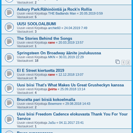
Vastaukset:
2
Asbury Park:Rähinöintiä ja Rock'n Rollia
Uusin viesti Kirjoittaja
THE Badlands Man
«
20.05.2019 0:59
Vastaukset:
5
UUSI SOOLOALBUMI
Uusin viesti Kirjoittaja
archie60
«
24.04.2019 7:49
Vastaukset:
3
The Stories Behind the Songs
Uusin viesti Kirjoittaja
rane
«
20.03.2019 13:57
Vastaukset:
1
Springsteen On Broadway äänite joulukuussa
Uusin viesti Kirjoittaja
MKN
«
30.01.2019 22:29
Vastaukset:
18
1
2
EI E Street kiertuetta 2019
Uusin viesti Kirjoittaja
rane
«
12.12.2018 13:07
Vastaukset:
9
Uusi biisi That's What Makes Us Great Grusheckyn kanssa
Uusin viesti Kirjoittaja
jjvirta
«
25.09.2018 13:14
Vastaukset:
4
Brucelta pari biisiä kokoelmalla
Uusin viesti Kirjoittaja
Bowmore
«
29.08.2018 14:43
Vastaukset:
2
Uusi biisi Freedom Cadence elokuvasta Thank You For Your
Service
Uusin viesti Kirjoittaja
JaSu
«
04.11.2017 23:41
Vastaukset:
1