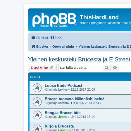
ThisHardLand
Bruce Springsteen -aiheinen keskus
Pikalinkit
UKK
Etusivu
Open all night
Yleinen keskustelu Brucesta ja E 
Yleinen keskustelu Brucesta ja E Street
Etsi
Tarken
Uusi Aihe
AIHEET
Loose Ends Podcast
Kirjoittaja
kekko
»
22.12.2017 21:09
Brucen tuotanto käännösbiiseinä
Kirjoittaja
cortinaGT
»
09.06.2013 20:43
Bongaa Brucen biisi
Kirjoittaja
Jenni
»
19.01.2013 17:14
Kirjoja Brucesta
Kirjoittaja
Liisa S
»
11.01.2013 12:10