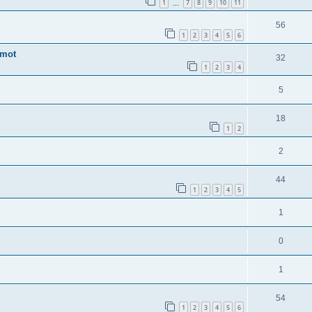
1
7
8
9
10
11
…
56
1
2
3
4
5
6
imot
32
1
2
3
4
5
18
1
2
2
44
1
2
3
4
5
1
0
1
54
1
2
3
4
5
6