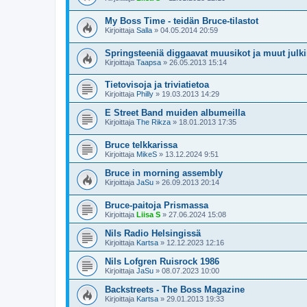
My Boss Time - teidän Bruce-tilastot
Kirjoittaja
Salla
»
04.05.2014 20:59
Springsteeniä diggaavat muusikot ja muut julk
Kirjoittaja
Taapsa
»
26.05.2013 15:14
Tietovisoja ja triviatietoa
Kirjoittaja
Philly
»
19.03.2013 14:29
E Street Band muiden albumeilla
Kirjoittaja
The Rikza
»
18.01.2013 17:35
Bruce telkkarissa
Kirjoittaja
MikeS
»
13.12.2024 9:51
Bruce in morning assembly
Kirjoittaja
JaSu
»
26.09.2013 20:14
Bruce-paitoja Prismassa
Kirjoittaja
Liisa S
»
27.06.2024 15:08
Nils Radio Helsingissä
Kirjoittaja
Kartsa
»
12.12.2023 12:16
Nils Lofgren Ruisrock 1986
Kirjoittaja
JaSu
»
08.07.2023 10:00
Backstreets - The Boss Magazine
Kirjoittaja
Kartsa
»
29.01.2013 19:33