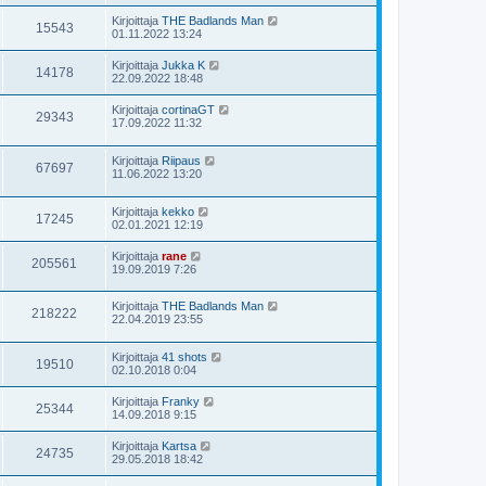
Kirjoittaja
THE Badlands Man
15543
01.11.2022 13:24
Kirjoittaja
Jukka K
14178
22.09.2022 18:48
Kirjoittaja
cortinaGT
29343
17.09.2022 11:32
Kirjoittaja
Riipaus
67697
11.06.2022 13:20
Kirjoittaja
kekko
17245
02.01.2021 12:19
Kirjoittaja
rane
205561
19.09.2019 7:26
Kirjoittaja
THE Badlands Man
218222
22.04.2019 23:55
Kirjoittaja
41 shots
19510
02.10.2018 0:04
Kirjoittaja
Franky
25344
14.09.2018 9:15
Kirjoittaja
Kartsa
24735
29.05.2018 18:42