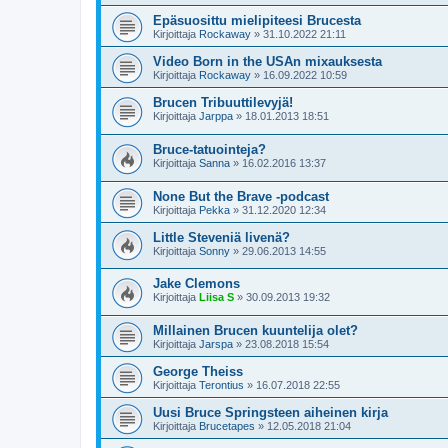
Epäsuosittu mielipiteesi Brucesta
Kirjoittaja
Rockaway
»
31.10.2022 21:11
Video Born in the USAn mixauksesta
Kirjoittaja
Rockaway
»
16.09.2022 10:59
Brucen Tribuuttilevyjä!
Kirjoittaja
Jarppa
»
18.01.2013 18:51
Bruce-tatuointeja?
Kirjoittaja
Sanna
»
16.02.2016 13:37
None But the Brave -podcast
Kirjoittaja
Pekka
»
31.12.2020 12:34
Little Steveniä livenä?
Kirjoittaja
Sonny
»
29.06.2013 14:55
Jake Clemons
Kirjoittaja
Liisa S
»
30.09.2013 19:32
Millainen Brucen kuuntelija olet?
Kirjoittaja
Jarspa
»
23.08.2018 15:54
George Theiss
Kirjoittaja
Terontius
»
16.07.2018 22:55
Uusi Bruce Springsteen aiheinen kirja
Kirjoittaja
Brucetapes
»
12.05.2018 21:04