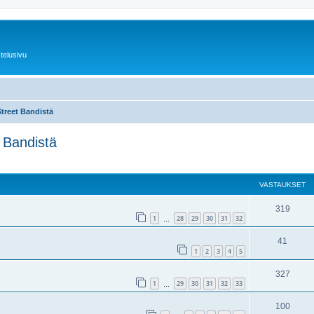
telusivu
Street Bandistä
 Bandistä
nettu haku
VASTAUKSET
319
1
28
29
30
31
32
…
41
1
2
3
4
5
327
1
29
30
31
32
33
…
100