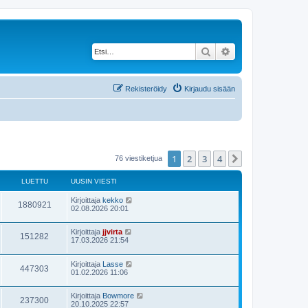
Etsi
Tarkennettu haku
Rekisteröidy
Kirjaudu sisään
1
2
3
4
Seuraava
76 viestiketjua
LUETTU
UUSIN VIESTI
Kirjoittaja
kekko
1880921
02.08.2026 20:01
Kirjoittaja
jjvirta
151282
17.03.2026 21:54
Kirjoittaja
Lasse
447303
01.02.2026 11:06
Kirjoittaja
Bowmore
237300
20.10.2025 22:57