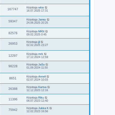
Kirjoittaja
wkw
167747
16.07.2025 17:31
Kirjoittaja
Janey
59347
24.06.2025 20:25
Kirjoittaja
MKN
82576
09.02.2025 0:45
Kirjoittaja
jjl
26953
02.02.2025 23:27
Kirjoittaja
mrk
12297
17.12.2024 12:59
Kirjoittaja
JaSu
98228
01.09.2024 11:50
Kirjoittaja
Anneli
8651
02.07.2024 10:03
Kirjoittaja
Kartsa
26388
12.12.2023 12:16
Kirjoittaja
Riku
11396
08.07.2023 12:40
Kirjoittaja
Jukka K
75942
12.02.2023 16:56