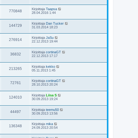
Kirjoittaja
Taapsa
770848
28.04.2016 1:44
Kirjoittaja
Dan Tucker
144729
31.03.2014 18:23
Kirjoittaja
JaSu
276914
22.12.2013 19:44
Kirjoittaja
cortinaGT
36832
22.12.2013 17:17
Kirjoittaja
kekko
213265
05.11.2013 1:45
Kirjoittaja
cortinaGT
72761
28.10.2013 20:24
Kirjoittaja
Liisa S
124010
30.09.2013 19:24
Kirjoittaja
teemu50
44497
30.09.2013 13:56
Kirjoittaja
mika
136348
24.09.2013 20:54