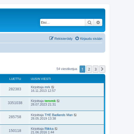
Etsi
Tarkennettu haku
Rekisteröidy
Kirjaudu sisään
1
2
3
Seuraava
54 viestiketjua
LUETTU
UUSIN VIESTI
Kirjoittaja
mrk
282383
16.11.2013 12:57
Kirjoittaja
teromk
3351038
28.07.2023 21:31
Kirjoittaja
THE Badlands Man
285758
28.05.2019 13:38
Kirjoittaja
Riikka
150118
21.06.2016 1:44