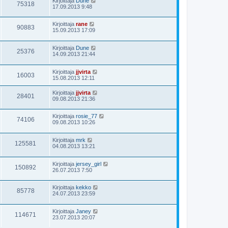
Kirjoittaja
Dune
75318
17.09.2013 9:48
Kirjoittaja
rane
90883
15.09.2013 17:09
Kirjoittaja
Dune
25376
14.09.2013 21:44
Kirjoittaja
jjvirta
16003
15.08.2013 12:11
Kirjoittaja
jjvirta
28401
09.08.2013 21:36
Kirjoittaja
rosie_77
74106
09.08.2013 10:26
Kirjoittaja
mrk
125581
04.08.2013 13:21
Kirjoittaja
jersey_girl
150892
26.07.2013 7:50
Kirjoittaja
kekko
85778
24.07.2013 23:59
Kirjoittaja
Janey
114671
23.07.2013 20:07