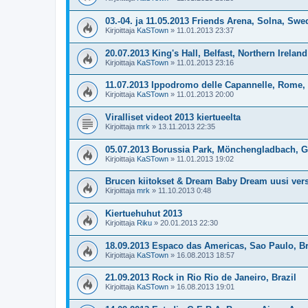
03.-04. ja 11.05.2013 Friends Arena, Solna, Sw
Kirjoittaja
KaSTown
»
11.01.2013 23:37
20.07.2013 King's Hall, Belfast, Northern Ireland
Kirjoittaja
KaSTown
»
11.01.2013 23:16
11.07.2013 Ippodromo delle Capannelle, Rome, 
Kirjoittaja
KaSTown
»
11.01.2013 20:00
Viralliset videot 2013 kiertueelta
Kirjoittaja
mrk
»
13.11.2013 22:35
05.07.2013 Borussia Park, Mönchengladbach, 
Kirjoittaja
KaSTown
»
11.01.2013 19:02
Brucen kiitokset & Dream Baby Dream uusi ver
Kirjoittaja
mrk
»
11.10.2013 0:48
Kiertuehuhut 2013
Kirjoittaja
Riku
»
20.01.2013 22:30
18.09.2013 Espaco das Americas, Sao Paulo, Br
Kirjoittaja
KaSTown
»
16.08.2013 18:57
21.09.2013 Rock in Rio Rio de Janeiro, Brazil
Kirjoittaja
KaSTown
»
16.08.2013 19:01