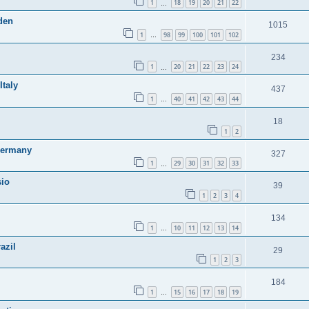
1
18
19
20
21
22
…
eden
1015
1
98
99
100
101
102
…
234
1
20
21
22
23
24
…
Italy
437
1
40
41
42
43
44
…
18
1
2
Germany
327
1
29
30
31
32
33
…
sio
39
1
2
3
4
134
1
10
11
12
13
14
…
azil
29
1
2
3
184
1
15
16
17
18
19
…