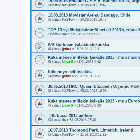
14.09.2013 Estadio G.E.B.A, Buenos Aires, Arge
Kirjoittaja
KaSTown
»
16.08.2013 18:47
12.09.2013 Movistar Arena, Santiago, Chile
Kirjoittaja
KaSTown
»
16.08.2013 18:47
TOP 10 sykähdyttävimmät hetket 2013 kiertueel
Kirjoittaja
mika
»
01.08.2013 20:17
WB kiertueen valaistustekniikka
Kirjoittaja
jjvirta
»
15.08.2013 12:11
Kuka menee millekin keikalle 2013 - muu maai
Kirjoittaja
Liisa S
»
11.01.2013 9:42
Kilkennyn settilistakisa
Kirjoittaja
jjvirta
»
27.06.2013 14:43
30.06.2013 HRC, Queen Elizabeth Olympic Par
Kirjoittaja
KaSTown
»
05.03.2013 12:06
Kuka menee millekin keikalle 2013 - muu Euro
Kirjoittaja
Liisa S
»
11.01.2013 9:39
THL-bussi 2013 edition
Kirjoittaja
Ile
»
31.05.2013 23:30
16.07.2013 Thomond Park, Limerick, Ireland
Kirjoittaja
KaSTown
»
11.01.2013 21:22