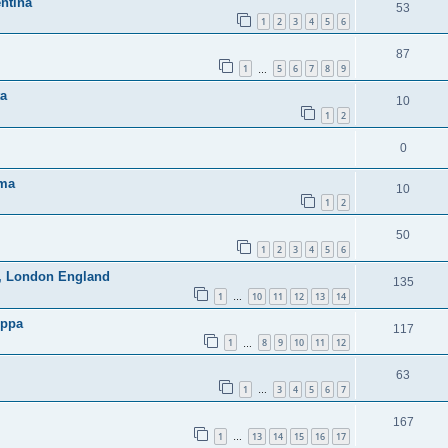
ntina
53
1
2
3
4
5
6
87
1
5
6
7
8
9
…
ta
10
1
2
0
lma
10
1
2
50
1
2
3
4
5
6
k, London England
135
1
10
11
12
13
14
…
oppa
117
1
8
9
10
11
12
…
63
1
3
4
5
6
7
…
167
1
13
14
15
16
17
…