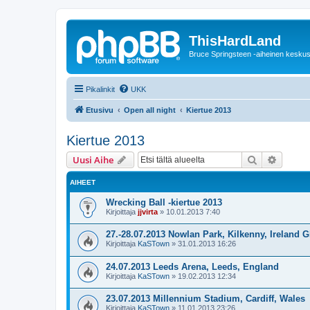
ThisHardLand
Bruce Springsteen -aiheinen keskus
Pikalinkit
UKK
Etusivu
Open all night
Kiertue 2013
Kiertue 2013
Etsi
Tarken
Uusi Aihe
AIHEET
Wrecking Ball -kiertue 2013
Kirjoittaja
jjvirta
»
10.01.2013 7:40
27.-28.07.2013 Nowlan Park, Kilkenny, Irelan
Kirjoittaja
KaSTown
»
31.01.2013 16:26
24.07.2013 Leeds Arena, Leeds, England
Kirjoittaja
KaSTown
»
19.02.2013 12:34
23.07.2013 Millennium Stadium, Cardiff, Wales
Kirjoittaja
KaSTown
»
11.01.2013 23:26