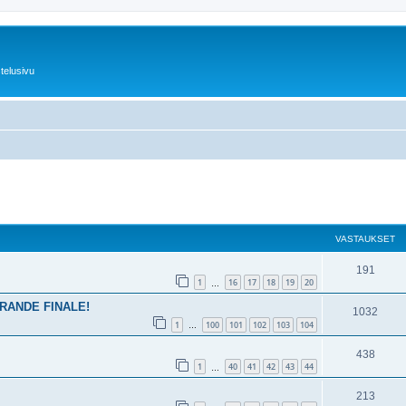
telusivu
nettu haku
VASTAUKSET
191
1
16
17
18
19
20
…
d GRANDE FINALE!
1032
1
100
101
102
103
104
…
438
1
40
41
42
43
44
…
213