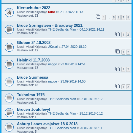
Kiertuehuhut 2022
Uusin viesti Kirjoittaja
rane
«
02.10.2022 11:13
Vastaukset:
72
1
5
6
7
8
…
Bruce Springsteen - Broadway 2021.
Uusin viesti Kirjoittaja
THE Badlands Man
«
04.10.2021 14:11
Vastaukset:
10
1
2
Globen 24.10.2002
Uusin viesti Kirjoittaja
JKolari
«
27.04.2020 18:10
Vastaukset:
12
1
2
Helsinki 11.7.2008
Uusin viesti Kirjoittaja
nagge
«
23.09.2019 14:51
Vastaukset:
17
1
2
Bruce Suomessa
Uusin viesti Kirjoittaja
nagge
«
23.09.2019 14:50
Vastaukset:
18
1
2
Tukholma 1975
Uusin viesti Kirjoittaja
THE Badlands Man
«
02.01.2019 0:17
Vastaukset:
2
Brucen Joululevy!
Uusin viesti Kirjoittaja
THE Badlands Man
«
25.12.2018 0:12
Vastaukset:
1
Asbury Lanes avajaiset 18.6.2018
Uusin viesti Kirjoittaja
THE Badlands Man
«
20.06.2018 0:11
Vastaukset:
5