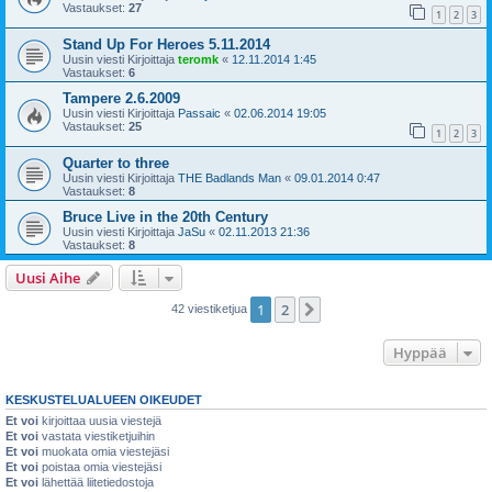
Vastaukset:
27
1
2
3
Stand Up For Heroes 5.11.2014
Uusin viesti Kirjoittaja
teromk
«
12.11.2014 1:45
Vastaukset:
6
Tampere 2.6.2009
Uusin viesti Kirjoittaja
Passaic
«
02.06.2014 19:05
Vastaukset:
25
1
2
3
Quarter to three
Uusin viesti Kirjoittaja
THE Badlands Man
«
09.01.2014 0:47
Vastaukset:
8
Bruce Live in the 20th Century
Uusin viesti Kirjoittaja
JaSu
«
02.11.2013 21:36
Vastaukset:
8
Uusi Aihe
1
2
Seuraava
42 viestiketjua
Hyppää
KESKUSTELUALUEEN OIKEUDET
Et voi
kirjoittaa uusia viestejä
Et voi
vastata viestiketjuihin
Et voi
muokata omia viestejäsi
Et voi
poistaa omia viestejäsi
Et voi
lähettää liitetiedostoja