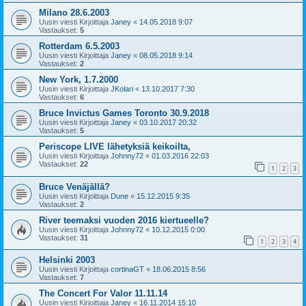
Milano 28.6.2003
Uusin viesti Kirjoittaja
Janey
«
14.05.2018 9:07
Vastaukset:
5
Rotterdam 6.5.2003
Uusin viesti Kirjoittaja
Janey
«
08.05.2018 9:14
Vastaukset:
2
New York, 1.7.2000
Uusin viesti Kirjoittaja
JKolari
«
13.10.2017 7:30
Vastaukset:
6
Bruce Invictus Games Toronto 30.9.2018
Uusin viesti Kirjoittaja
Janey
«
03.10.2017 20:32
Vastaukset:
5
Periscope LIVE lähetyksiä keikoilta,
Uusin viesti Kirjoittaja
Johnny72
«
01.03.2016 22:03
Vastaukset:
22
1
2
3
Bruce Venäjällä?
Uusin viesti Kirjoittaja
Dune
«
15.12.2015 9:35
Vastaukset:
2
River teemaksi vuoden 2016 kiertueelle?
Uusin viesti Kirjoittaja
Johnny72
«
10.12.2015 0:00
Vastaukset:
31
1
2
3
4
Helsinki 2003
Uusin viesti Kirjoittaja
cortinaGT
«
18.06.2015 8:56
Vastaukset:
7
The Concert For Valor 11.11.14
Uusin viesti Kirjoittaja
Janey
«
16.11.2014 15:10