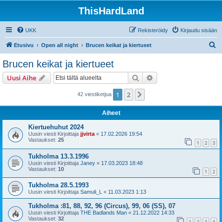
ThisHardLand
UKK
Rekisteröidy
Kirjaudu sisään
E
Etusivu
Open all night
Brucen keikat ja kiertueet
t
Brucen keikat ja kiertueet
s
Etsi
Tarkennettu haku
Uusi Aihe
i
1
2
Seuraava
42 viestiketjua
Aiheet
Kiertuehuhut 2024
Uusin viesti Kirjoittaja
jjvirta
«
17.02.2026 19:54
Vastaukset:
25
1
2
3
Tukholma 13.3.1996
Uusin viesti Kirjoittaja
Janey
«
17.03.2023 18:48
Vastaukset:
10
1
2
Tukholma 28.5.1993
Uusin viesti Kirjoittaja
Samuli_L
«
11.03.2023 1:13
Tukholma :81, 88, 92, 96 (Circus), 99, 06 (SS), 07
Uusin viesti Kirjoittaja
THE Badlands Man
«
21.12.2022 14:33
Vastaukset:
32
1
2
3
4