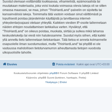
Suostut olemaan esittämättä loukkaavaa, vihamielistä, epämoraalista tai
muutakaan materiaalia, joka voisi loukata voimassa olevia lakeja oli se sitten
omassa maassasi, se maa, johon "ThisHardLand"-palvelin on sijoitettu tai
kansainvälisiä lakeja. Toimimalla tätä vastoin voidaan sinut välittömästi ja
lopullisesti poistaa järjestelmän käyttäjistä ja tarvittaessa internet-
yhteydentarjoajaasi otetaan yhteyttä. Kaikkien viestien IP-osoite tallennetaan
näiden ehtojen noudattamisen tarkkailua varten. Hyväksyt, että
"ThisHardLand" on oikeus poistaa, muokata, siirtää ja sulkea mikä tahansa
keskusteluketju tai viesti niin halutessamme. Suostut myös siihen, että kaikki
yllä annettu tieto tallennetaan tietokantaan. Tätä tietoa ei anneta kolmannelle
osapuolelle ilman suostumustasi, mutta "ThisHardLand" tai phpBB ei ole
vastuussa mahdollisen tietoturvamurron aiheuttamasta tietojen vuodosta
ulkopuolisille tahoille.
Etusivu
Poista evästeet
Kaikki ajat ovat
UTC+03:00
Keskustelufoorumin ohjelmisto
phpBB
® Forum Software © phpBB Limited
Käännös: phpBB Suomi (lurttinen, harritapio, Pettis)
Yksityisyys
|
Ehdot