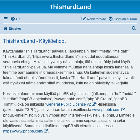
ThisHardLand
UKK
Rekisteröidy
Kirjaudu sisään
E
Etusivu
t
ThisHardLand - Käyttöehdot
s
i
Käyttämällä "ThisHardLand" palvelua (jälkeenpäin "me", "meitä", "meidän",
"ThisHardLand", "https://www.thishardland.fi"), sitoudut noudattamaan
seuraavia ehtoja. Mikäli et hyväksy näitä ehtoja, älä rekisteröidy ja/tai käytä
"ThisHardLand"-palvelua. Me voimme muuttaa näitä ehtoja koska tahansa ja
teemme parhaamme informoidaksemme sinua. On kuitenkin suositeltavaa
lukea nämä ehdot säännöllisesti, koska "ThisHardLand"-palvelun käyttö vaatii
että hyväksyt nämä ehdot siinä muodossa, kuin ne on päivitetty tai korjattu.
Keskustelufoorumimme käyttää phpBB-ohjelmistoa, (jälkeenpäin "he", "heidät",
"heidän", "phpBB-ohjelmisto", "www.phpbb.com", "phpBB Group", "phpBB
Tiimit"), joka on julkaistu "
General Public License v2
" -lisenssillä
(jälkeenpäin "GPL") ja se voidaan ladata osoitteesta
www.phpbb.com
.
phpBB-ohjelmisto luo vain ympäristön internet-keskustelulle. phpBB Limited ei
ole vastuussa siitä, mitä sallimme tai kiellämme sopivana sisältönä ja/tai
käytöksenä. Saadaksesi lisätietoa phpBB:stä vieraile osoitteessa:
https://www.phpbb.com/
.