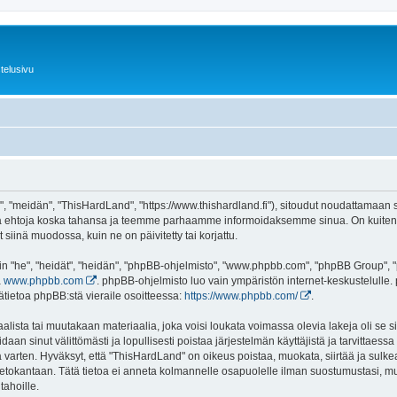
telusivu
 "meidän", "ThisHardLand", "https://www.thishardland.fi"), sitoudut noudattamaan se
tä ehtoja koska tahansa ja teemme parhaamme informoidaksemme sinua. On kuitenki
siinä muodossa, kuin ne on päivitetty tai korjattu.
"he", "heidät", "heidän", "phpBB-ohjelmisto", "www.phpbb.com", "phpBB Group", "ph
a
www.phpbb.com
. phpBB-ohjelmisto luo vain ympäristön internet-keskustelulle. 
ätietoa phpBB:stä vieraile osoitteessa:
https://www.phpbb.com/
.
lista tai muutakaan materiaalia, joka voisi loukata voimassa olevia lakeja oli se
oidaan sinut välittömästi ja lopullisesti poistaa järjestelmän käyttäjistä ja tarvittaes
 varten. Hyväksyt, että "ThisHardLand" on oikeus poistaa, muokata, siirtää ja sulke
n tietokantaan. Tätä tietoa ei anneta kolmannelle osapuolelle ilman suostumustasi,
tahoille.