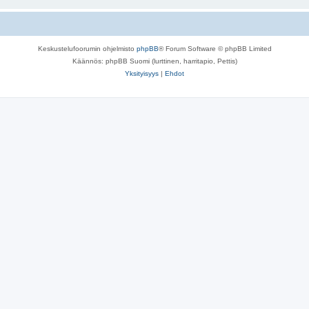
Keskustelufoorumin ohjelmisto
phpBB
® Forum Software © phpBB Limited
Käännös: phpBB Suomi (lurttinen, harritapio, Pettis)
Yksityisyys
|
Ehdot