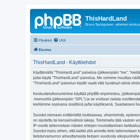
ThisHardLand
Bruce Springsteen -aiheinen keskus
Pikalinkit
UKK
Etusivu
ThisHardLand - Käyttöehdot
Käyttämällä "ThisHardLand" palvelua (jälkeenpäin "me", "meitä",
ja/tai käytä "ThisHardLand"-palvelua. Me voimme muuttaa näi
"ThisHardLand"-palvelun käyttö vaatii että hyväksyt nämä ehdot 
Keskustelufoorumimme käyttää phpBB-ohjelmistoa, (jälkeenpäin 
-lisenssillä (jälkeenpäin "GPL") ja se voidaan ladata osoitteest
kiellämme sopivana sisältönä ja/tai käytöksenä. Saadaksesi lis
Suostut olemaan esittämättä loukkaavaa, vihamielistä, epämoraa
on sijoitettu tai kansainvälisiä lakeja. Toimimalla tätä vastoin v
IP-osoite tallennetaan näiden ehtojen noudattamisen tarkkailua
Suostut myös siihen, että kaikki yllä annettu tieto tallennetaa
tietoturvamurron aiheuttamasta tietojen vuodosta ulkopuolisille 