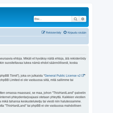
Etsi
Tarkennettu haku
Rekisteröidy
Kirjaudu sisään
uraavia ehtoja. Mikäli et hyväksy näitä ehtoja, älä rekisteröidy
n suositeltavaa lukea nämä ehdot säännöllisesti, koska
pBB Tiimit"), joka on julkaistu "
General Public License v2
"
phpBB Limited ei ole vastuussa siitä, mitä sallimme tai
 sitten omassa maassasi, se maa, johon "ThisHardLand"-palvelin
sa internet-yhteydentarjoajaasi otetaan yhteyttä. Kaikkien viestien
a mikä tahansa keskusteluketju tai viesti niin halutessamme.
 mutta "ThisHardLand" tai phpBB ei ole vastuussa mahdollisen