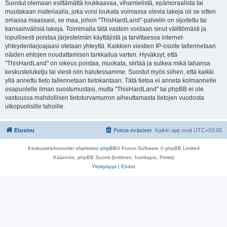
Suostut olemaan esittämättä loukkaavaa, vihamielistä, epämoraalista tai
muutakaan materiaalia, joka voisi loukata voimassa olevia lakeja oli se sitten
omassa maassasi, se maa, johon "ThisHardLand"-palvelin on sijoitettu tai
kansainvälisiä lakeja. Toimimalla tätä vastoin voidaan sinut välittömästi ja
lopullisesti poistaa järjestelmän käyttäjistä ja tarvittaessa internet-
yhteydentarjoajaasi otetaan yhteyttä. Kaikkien viestien IP-osoite tallennetaan
näiden ehtojen noudattamisen tarkkailua varten. Hyväksyt, että
"ThisHardLand" on oikeus poistaa, muokata, siirtää ja sulkea mikä tahansa
keskusteluketju tai viesti niin halutessamme. Suostut myös siihen, että kaikki
yllä annettu tieto tallennetaan tietokantaan. Tätä tietoa ei anneta kolmannelle
osapuolelle ilman suostumustasi, mutta "ThisHardLand" tai phpBB ei ole
vastuussa mahdollisen tietoturvamurron aiheuttamasta tietojen vuodosta
ulkopuolisille tahoille.
Etusivu
Poista evästeet
Kaikki ajat ovat
UTC+03:00
Keskustelufoorumin ohjelmisto
phpBB
® Forum Software © phpBB Limited
Käännös: phpBB Suomi (lurttinen, harritapio, Pettis)
Yksityisyys
|
Ehdot