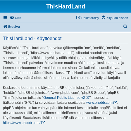
ThisHardLand
UKK
Rekisteröidy
Kirjaudu sisään
E
Etusivu
t
ThisHardLand - Käyttöehdot
s
i
Käyttämällä "ThisHardLand" palvelua (jälkeenpäin "me", "meitä", "meidän",
"ThisHardLand", "https://www.thishardland.fi"), sitoudut noudattamaan
seuraavia ehtoja. Mikäli et hyväksy näitä ehtoja, älä rekisteröidy ja/tai käytä
"ThisHardLand"-palvelua. Me voimme muuttaa näitä ehtoja koska tahansa ja
teemme parhaamme informoidaksemme sinua. On kuitenkin suositeltavaa
lukea nämä ehdot säännöllisesti, koska "ThisHardLand"-palvelun käyttö vaatii
että hyväksyt nämä ehdot siinä muodossa, kuin ne on päivitetty tai korjattu.
Keskustelufoorumimme käyttää phpBB-ohjelmistoa, (jälkeenpäin "he", "heidät",
"heidän", "phpBB-ohjelmisto", "www.phpbb.com", "phpBB Group", "phpBB
Tiimit"), joka on julkaistu "
General Public License v2
" -lisenssillä
(jälkeenpäin "GPL") ja se voidaan ladata osoitteesta
www.phpbb.com
.
phpBB-ohjelmisto luo vain ympäristön internet-keskustelulle. phpBB Limited ei
ole vastuussa siitä, mitä sallimme tai kiellämme sopivana sisältönä ja/tai
käytöksenä. Saadaksesi lisätietoa phpBB:stä vieraile osoitteessa:
https://www.phpbb.com/
.