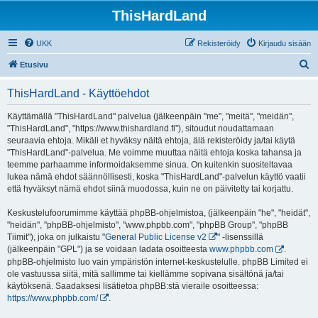
ThisHardLand
UKK
Rekisteröidy
Kirjaudu sisään
E
Etusivu
t
ThisHardLand - Käyttöehdot
s
i
Käyttämällä "ThisHardLand" palvelua (jälkeenpäin "me", "meitä", "meidän",
"ThisHardLand", "https://www.thishardland.fi"), sitoudut noudattamaan
seuraavia ehtoja. Mikäli et hyväksy näitä ehtoja, älä rekisteröidy ja/tai käytä
"ThisHardLand"-palvelua. Me voimme muuttaa näitä ehtoja koska tahansa ja
teemme parhaamme informoidaksemme sinua. On kuitenkin suositeltavaa
lukea nämä ehdot säännöllisesti, koska "ThisHardLand"-palvelun käyttö vaatii
että hyväksyt nämä ehdot siinä muodossa, kuin ne on päivitetty tai korjattu.
Keskustelufoorumimme käyttää phpBB-ohjelmistoa, (jälkeenpäin "he", "heidät",
"heidän", "phpBB-ohjelmisto", "www.phpbb.com", "phpBB Group", "phpBB
Tiimit"), joka on julkaistu "
General Public License v2
" -lisenssillä
(jälkeenpäin "GPL") ja se voidaan ladata osoitteesta
www.phpbb.com
.
phpBB-ohjelmisto luo vain ympäristön internet-keskustelulle. phpBB Limited ei
ole vastuussa siitä, mitä sallimme tai kiellämme sopivana sisältönä ja/tai
käytöksenä. Saadaksesi lisätietoa phpBB:stä vieraile osoitteessa:
https://www.phpbb.com/
.