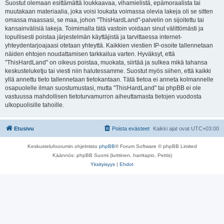
Suostut olemaan esittämättä loukkaavaa, vihamielistä, epämoraalista tai
muutakaan materiaalia, joka voisi loukata voimassa olevia lakeja oli se sitten
omassa maassasi, se maa, johon "ThisHardLand"-palvelin on sijoitettu tai
kansainvälisiä lakeja. Toimimalla tätä vastoin voidaan sinut välittömästi ja
lopullisesti poistaa järjestelmän käyttäjistä ja tarvittaessa internet-
yhteydentarjoajaasi otetaan yhteyttä. Kaikkien viestien IP-osoite tallennetaan
näiden ehtojen noudattamisen tarkkailua varten. Hyväksyt, että
"ThisHardLand" on oikeus poistaa, muokata, siirtää ja sulkea mikä tahansa
keskusteluketju tai viesti niin halutessamme. Suostut myös siihen, että kaikki
yllä annettu tieto tallennetaan tietokantaan. Tätä tietoa ei anneta kolmannelle
osapuolelle ilman suostumustasi, mutta "ThisHardLand" tai phpBB ei ole
vastuussa mahdollisen tietoturvamurron aiheuttamasta tietojen vuodosta
ulkopuolisille tahoille.
Etusivu
Poista evästeet
Kaikki ajat ovat
UTC+03:00
Keskustelufoorumin ohjelmisto
phpBB
® Forum Software © phpBB Limited
Käännös: phpBB Suomi (lurttinen, harritapio, Pettis)
Yksityisyys
|
Ehdot