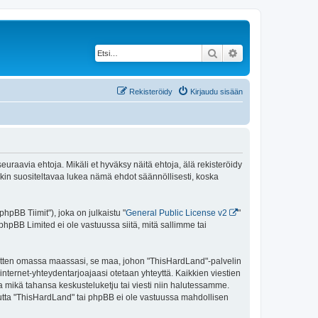
Etsi
Tarkennettu haku
Rekisteröidy
Kirjaudu sisään
uraavia ehtoja. Mikäli et hyväksy näitä ehtoja, älä rekisteröidy
n suositeltavaa lukea nämä ehdot säännöllisesti, koska
pBB Tiimit"), joka on julkaistu "
General Public License v2
"
phpBB Limited ei ole vastuussa siitä, mitä sallimme tai
 sitten omassa maassasi, se maa, johon "ThisHardLand"-palvelin
sa internet-yhteydentarjoajaasi otetaan yhteyttä. Kaikkien viestien
a mikä tahansa keskusteluketju tai viesti niin halutessamme.
 mutta "ThisHardLand" tai phpBB ei ole vastuussa mahdollisen