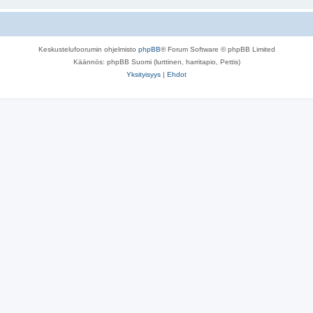
Keskustelufoorumin ohjelmisto
phpBB
® Forum Software © phpBB Limited
Käännös: phpBB Suomi (lurttinen, harritapio, Pettis)
Yksityisyys
|
Ehdot