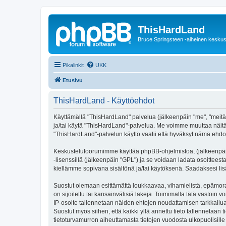
ThisHardLand
Bruce Springsteen -aiheinen keskus
Pikalinkit
UKK
Etusivu
ThisHardLand - Käyttöehdot
Käyttämällä "ThisHardLand" palvelua (jälkeenpäin "me", "meitä",
ja/tai käytä "ThisHardLand"-palvelua. Me voimme muuttaa näi
"ThisHardLand"-palvelun käyttö vaatii että hyväksyt nämä ehdot 
Keskustelufoorumimme käyttää phpBB-ohjelmistoa, (jälkeenpäin 
-lisenssillä (jälkeenpäin "GPL") ja se voidaan ladata osoitteest
kiellämme sopivana sisältönä ja/tai käytöksenä. Saadaksesi lis
Suostut olemaan esittämättä loukkaavaa, vihamielistä, epämoraa
on sijoitettu tai kansainvälisiä lakeja. Toimimalla tätä vastoin v
IP-osoite tallennetaan näiden ehtojen noudattamisen tarkkailua
Suostut myös siihen, että kaikki yllä annettu tieto tallennetaa
tietoturvamurron aiheuttamasta tietojen vuodosta ulkopuolisille 