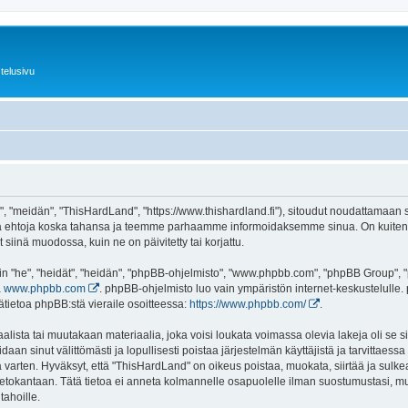
telusivu
 "meidän", "ThisHardLand", "https://www.thishardland.fi"), sitoudut noudattamaan se
tä ehtoja koska tahansa ja teemme parhaamme informoidaksemme sinua. On kuitenki
siinä muodossa, kuin ne on päivitetty tai korjattu.
"he", "heidät", "heidän", "phpBB-ohjelmisto", "www.phpbb.com", "phpBB Group", "ph
a
www.phpbb.com
. phpBB-ohjelmisto luo vain ympäristön internet-keskustelulle. 
ätietoa phpBB:stä vieraile osoitteessa:
https://www.phpbb.com/
.
lista tai muutakaan materiaalia, joka voisi loukata voimassa olevia lakeja oli se
oidaan sinut välittömästi ja lopullisesti poistaa järjestelmän käyttäjistä ja tarvittaes
 varten. Hyväksyt, että "ThisHardLand" on oikeus poistaa, muokata, siirtää ja sulke
n tietokantaan. Tätä tietoa ei anneta kolmannelle osapuolelle ilman suostumustasi,
tahoille.