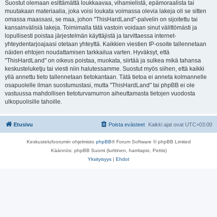
Suostut olemaan esittämättä loukkaavaa, vihamielistä, epämoraalista tai
muutakaan materiaalia, joka voisi loukata voimassa olevia lakeja oli se sitten
omassa maassasi, se maa, johon "ThisHardLand"-palvelin on sijoitettu tai
kansainvälisiä lakeja. Toimimalla tätä vastoin voidaan sinut välittömästi ja
lopullisesti poistaa järjestelmän käyttäjistä ja tarvittaessa internet-
yhteydentarjoajaasi otetaan yhteyttä. Kaikkien viestien IP-osoite tallennetaan
näiden ehtojen noudattamisen tarkkailua varten. Hyväksyt, että
"ThisHardLand" on oikeus poistaa, muokata, siirtää ja sulkea mikä tahansa
keskusteluketju tai viesti niin halutessamme. Suostut myös siihen, että kaikki
yllä annettu tieto tallennetaan tietokantaan. Tätä tietoa ei anneta kolmannelle
osapuolelle ilman suostumustasi, mutta "ThisHardLand" tai phpBB ei ole
vastuussa mahdollisen tietoturvamurron aiheuttamasta tietojen vuodosta
ulkopuolisille tahoille.
Etusivu
Poista evästeet
Kaikki ajat ovat
UTC+03:00
Keskustelufoorumin ohjelmisto
phpBB
® Forum Software © phpBB Limited
Käännös: phpBB Suomi (lurttinen, harritapio, Pettis)
Yksityisyys
|
Ehdot