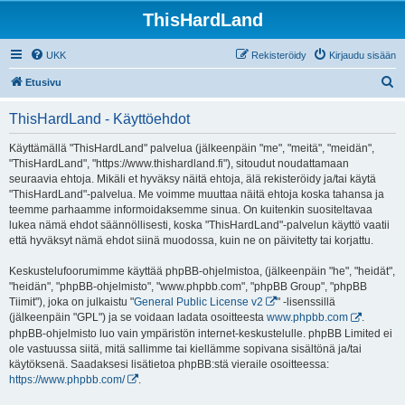
ThisHardLand
UKK
Rekisteröidy
Kirjaudu sisään
E
Etusivu
t
ThisHardLand - Käyttöehdot
s
i
Käyttämällä "ThisHardLand" palvelua (jälkeenpäin "me", "meitä", "meidän",
"ThisHardLand", "https://www.thishardland.fi"), sitoudut noudattamaan
seuraavia ehtoja. Mikäli et hyväksy näitä ehtoja, älä rekisteröidy ja/tai käytä
"ThisHardLand"-palvelua. Me voimme muuttaa näitä ehtoja koska tahansa ja
teemme parhaamme informoidaksemme sinua. On kuitenkin suositeltavaa
lukea nämä ehdot säännöllisesti, koska "ThisHardLand"-palvelun käyttö vaatii
että hyväksyt nämä ehdot siinä muodossa, kuin ne on päivitetty tai korjattu.
Keskustelufoorumimme käyttää phpBB-ohjelmistoa, (jälkeenpäin "he", "heidät",
"heidän", "phpBB-ohjelmisto", "www.phpbb.com", "phpBB Group", "phpBB
Tiimit"), joka on julkaistu "
General Public License v2
" -lisenssillä
(jälkeenpäin "GPL") ja se voidaan ladata osoitteesta
www.phpbb.com
.
phpBB-ohjelmisto luo vain ympäristön internet-keskustelulle. phpBB Limited ei
ole vastuussa siitä, mitä sallimme tai kiellämme sopivana sisältönä ja/tai
käytöksenä. Saadaksesi lisätietoa phpBB:stä vieraile osoitteessa:
https://www.phpbb.com/
.