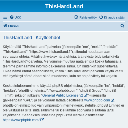
ThisHardLand
UKK
Rekisteröidy
Kirjaudu sisään
E
Etusivu
t
ThisHardLand - Käyttöehdot
s
i
Käyttämällä "ThisHardLand" palvelua (jälkeenpäin "me", "meitä", "meidän",
"ThisHardLand", "https://www.thishardland.fi"), sitoudut noudattamaan
seuraavia ehtoja. Mikäli et hyväksy näitä ehtoja, älä rekisteröidy ja/tai käytä
"ThisHardLand"-palvelua. Me voimme muuttaa näitä ehtoja koska tahansa ja
teemme parhaamme informoidaksemme sinua. On kuitenkin suositeltavaa
lukea nämä ehdot säännöllisesti, koska "ThisHardLand"-palvelun käyttö vaatii
että hyväksyt nämä ehdot siinä muodossa, kuin ne on päivitetty tai korjattu.
Keskustelufoorumimme käyttää phpBB-ohjelmistoa, (jälkeenpäin "he", "heidät",
"heidän", "phpBB-ohjelmisto", "www.phpbb.com", "phpBB Group", "phpBB
Tiimit"), joka on julkaistu "
General Public License v2
" -lisenssillä
(jälkeenpäin "GPL") ja se voidaan ladata osoitteesta
www.phpbb.com
.
phpBB-ohjelmisto luo vain ympäristön internet-keskustelulle. phpBB Limited ei
ole vastuussa siitä, mitä sallimme tai kiellämme sopivana sisältönä ja/tai
käytöksenä. Saadaksesi lisätietoa phpBB:stä vieraile osoitteessa:
https://www.phpbb.com/
.