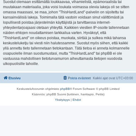
Suostut olemaan esittämättä loukkaavaa, vihamielistä, epämoraalista tai
muutakaan materiaalia, joka voisi loukata voimassa olevia lakeja oli se sitten
omassa maassasi, se maa, johon "ThisHardLand"-palvelin on sijoitettu tai
kansainvälisiä lakeja. Toimimalla tätä vastoin voidaan sinut välittömästi ja
lopullisesti poistaa järjestelmän käyttäjistä ja tarvittaessa internet-
yhteydentarjoajaasi otetaan yhteyttä. Kaikkien viestien IP-osoite tallennetaan
näiden ehtojen noudattamisen tarkkailua varten. Hyväksyt, että
"ThisHardLand" on oikeus poistaa, muokata, siirtää ja sulkea mikä tahansa
keskusteluketju tai viesti niin halutessamme. Suostut myös siihen, että kaikki
yllä annettu tieto tallennetaan tietokantaan. Tätä tietoa ei anneta kolmannelle
osapuolelle ilman suostumustasi, mutta "ThisHardLand" tai phpBB ei ole
vastuussa mahdollisen tietoturvamurron aiheuttamasta tietojen vuodosta
ulkopuolisille tahoille.
Etusivu
Poista evästeet
Kaikki ajat ovat
UTC+03:00
Keskustelufoorumin ohjelmisto
phpBB
® Forum Software © phpBB Limited
Käännös: phpBB Suomi (lurttinen, harritapio, Pettis)
Yksityisyys
|
Ehdot