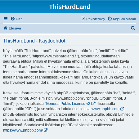
ThisHardLand
UKK
Rekisteröidy
Kirjaudu sisään
E
Etusivu
t
ThisHardLand - Käyttöehdot
s
i
Käyttämällä "ThisHardLand" palvelua (jälkeenpäin "me", "meitä", "meidän",
"ThisHardLand", "https://www.thishardland.fi"), sitoudut noudattamaan
seuraavia ehtoja. Mikäli et hyväksy näitä ehtoja, älä rekisteröidy ja/tai käytä
"ThisHardLand"-palvelua. Me voimme muuttaa näitä ehtoja koska tahansa ja
teemme parhaamme informoidaksemme sinua. On kuitenkin suositeltavaa
lukea nämä ehdot säännöllisesti, koska "ThisHardLand"-palvelun käyttö vaatii
että hyväksyt nämä ehdot siinä muodossa, kuin ne on päivitetty tai korjattu.
Keskustelufoorumimme käyttää phpBB-ohjelmistoa, (jälkeenpäin "he", "heidät",
"heidän", "phpBB-ohjelmisto", "www.phpbb.com", "phpBB Group", "phpBB
Tiimit"), joka on julkaistu "
General Public License v2
" -lisenssillä
(jälkeenpäin "GPL") ja se voidaan ladata osoitteesta
www.phpbb.com
.
phpBB-ohjelmisto luo vain ympäristön internet-keskustelulle. phpBB Limited ei
ole vastuussa siitä, mitä sallimme tai kiellämme sopivana sisältönä ja/tai
käytöksenä. Saadaksesi lisätietoa phpBB:stä vieraile osoitteessa:
https://www.phpbb.com/
.