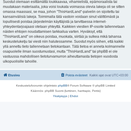
Suostut olemaan esittämättä loukkaavaa, vihamielistä, epämoraalista tai
muutakaan materiaalia, joka voisi loukata voimassa olevia lakeja oli se sitten
omassa maassasi, se maa, johon "ThisHardLand"-palvelin on sijoitettu tai
kansainvälisiä lakeja. Toimimalla tätä vastoin voidaan sinut välittömästi ja
lopullisesti poistaa järjestelmän käyttäjistä ja tarvittaessa internet-
yhteydentarjoajaasi otetaan yhteyttä. Kaikkien viestien IP-osoite tallennetaan
näiden ehtojen noudattamisen tarkkailua varten. Hyväksyt, että
"ThisHardLand" on oikeus poistaa, muokata, siirtää ja sulkea mikä tahansa
keskusteluketju tai viesti niin halutessamme. Suostut myös siihen, että kaikki
yllä annettu tieto tallennetaan tietokantaan. Tätä tietoa ei anneta kolmannelle
osapuolelle ilman suostumustasi, mutta "ThisHardLand" tai phpBB ei ole
vastuussa mahdollisen tietoturvamurron aiheuttamasta tietojen vuodosta
ulkopuolisille tahoille.
Etusivu
Poista evästeet
Kaikki ajat ovat
UTC+03:00
Keskustelufoorumin ohjelmisto
phpBB
® Forum Software © phpBB Limited
Käännös: phpBB Suomi (lurttinen, harritapio, Pettis)
Yksityisyys
|
Ehdot