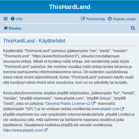
ThisHardLand
UKK
Rekisteröidy
Kirjaudu sisään
E
Etusivu
t
ThisHardLand - Käyttöehdot
s
i
Käyttämällä "ThisHardLand" palvelua (jälkeenpäin "me", "meitä", "meidän",
"ThisHardLand", "https://www.thishardland.fi"), sitoudut noudattamaan
seuraavia ehtoja. Mikäli et hyväksy näitä ehtoja, älä rekisteröidy ja/tai käytä
"ThisHardLand"-palvelua. Me voimme muuttaa näitä ehtoja koska tahansa ja
teemme parhaamme informoidaksemme sinua. On kuitenkin suositeltavaa
lukea nämä ehdot säännöllisesti, koska "ThisHardLand"-palvelun käyttö vaatii
että hyväksyt nämä ehdot siinä muodossa, kuin ne on päivitetty tai korjattu.
Keskustelufoorumimme käyttää phpBB-ohjelmistoa, (jälkeenpäin "he", "heidät",
"heidän", "phpBB-ohjelmisto", "www.phpbb.com", "phpBB Group", "phpBB
Tiimit"), joka on julkaistu "
General Public License v2
" -lisenssillä
(jälkeenpäin "GPL") ja se voidaan ladata osoitteesta
www.phpbb.com
.
phpBB-ohjelmisto luo vain ympäristön internet-keskustelulle. phpBB Limited ei
ole vastuussa siitä, mitä sallimme tai kiellämme sopivana sisältönä ja/tai
käytöksenä. Saadaksesi lisätietoa phpBB:stä vieraile osoitteessa:
https://www.phpbb.com/
.