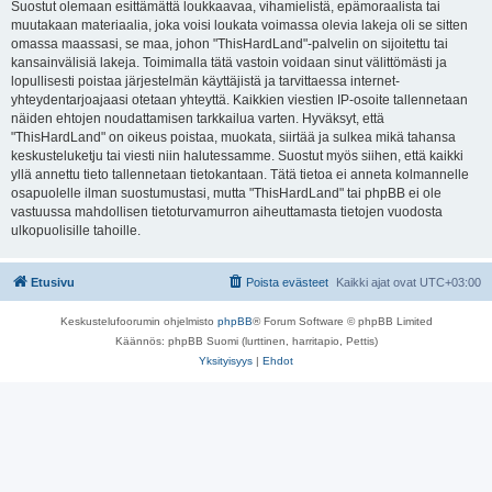
Suostut olemaan esittämättä loukkaavaa, vihamielistä, epämoraalista tai
muutakaan materiaalia, joka voisi loukata voimassa olevia lakeja oli se sitten
omassa maassasi, se maa, johon "ThisHardLand"-palvelin on sijoitettu tai
kansainvälisiä lakeja. Toimimalla tätä vastoin voidaan sinut välittömästi ja
lopullisesti poistaa järjestelmän käyttäjistä ja tarvittaessa internet-
yhteydentarjoajaasi otetaan yhteyttä. Kaikkien viestien IP-osoite tallennetaan
näiden ehtojen noudattamisen tarkkailua varten. Hyväksyt, että
"ThisHardLand" on oikeus poistaa, muokata, siirtää ja sulkea mikä tahansa
keskusteluketju tai viesti niin halutessamme. Suostut myös siihen, että kaikki
yllä annettu tieto tallennetaan tietokantaan. Tätä tietoa ei anneta kolmannelle
osapuolelle ilman suostumustasi, mutta "ThisHardLand" tai phpBB ei ole
vastuussa mahdollisen tietoturvamurron aiheuttamasta tietojen vuodosta
ulkopuolisille tahoille.
Etusivu
Poista evästeet
Kaikki ajat ovat
UTC+03:00
Keskustelufoorumin ohjelmisto
phpBB
® Forum Software © phpBB Limited
Käännös: phpBB Suomi (lurttinen, harritapio, Pettis)
Yksityisyys
|
Ehdot