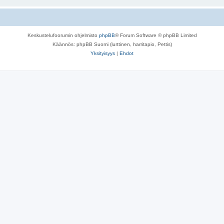
Keskustelufoorumin ohjelmisto
phpBB
® Forum Software © phpBB Limited
Käännös: phpBB Suomi (lurttinen, harritapio, Pettis)
Yksityisyys
|
Ehdot