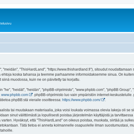
telusivu
 "meidän", "ThisHardLand", "https://www.thishardland.fi"), sitoudut noudattamaan se
tä ehtoja koska tahansa ja teemme parhaamme informoidaksemme sinua. On kuitenki
siinä muodossa, kuin ne on päivitetty tai korjattu.
"he", "heidät", "heidän", "phpBB-ohjelmisto", "www.phpbb.com", "phpBB Group", "ph
a
www.phpbb.com
. phpBB-ohjelmisto luo vain ympäristön internet-keskustelulle. 
ätietoa phpBB:stä vieraile osoitteessa:
https://www.phpbb.com/
.
lista tai muutakaan materiaalia, joka voisi loukata voimassa olevia lakeja oli se
oidaan sinut välittömästi ja lopullisesti poistaa järjestelmän käyttäjistä ja tarvittaes
 varten. Hyväksyt, että "ThisHardLand" on oikeus poistaa, muokata, siirtää ja sulke
n tietokantaan. Tätä tietoa ei anneta kolmannelle osapuolelle ilman suostumustasi,
tahoille.