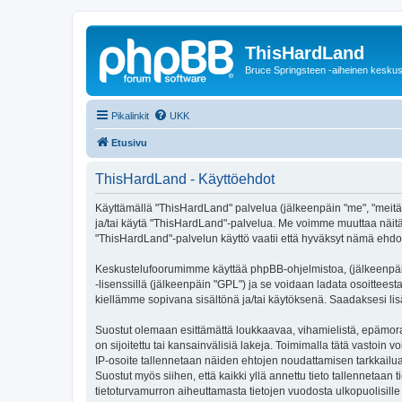
ThisHardLand
Bruce Springsteen -aiheinen keskus
Pikalinkit
UKK
Etusivu
ThisHardLand - Käyttöehdot
Käyttämällä "ThisHardLand" palvelua (jälkeenpäin "me", "meitä",
ja/tai käytä "ThisHardLand"-palvelua. Me voimme muuttaa näi
"ThisHardLand"-palvelun käyttö vaatii että hyväksyt nämä ehdot 
Keskustelufoorumimme käyttää phpBB-ohjelmistoa, (jälkeenpäin 
-lisenssillä (jälkeenpäin "GPL") ja se voidaan ladata osoitteest
kiellämme sopivana sisältönä ja/tai käytöksenä. Saadaksesi lis
Suostut olemaan esittämättä loukkaavaa, vihamielistä, epämoraa
on sijoitettu tai kansainvälisiä lakeja. Toimimalla tätä vastoin v
IP-osoite tallennetaan näiden ehtojen noudattamisen tarkkailua
Suostut myös siihen, että kaikki yllä annettu tieto tallennetaa
tietoturvamurron aiheuttamasta tietojen vuodosta ulkopuolisille 