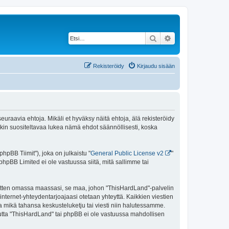
Etsi
Tarkennettu haku
Rekisteröidy
Kirjaudu sisään
uraavia ehtoja. Mikäli et hyväksy näitä ehtoja, älä rekisteröidy
n suositeltavaa lukea nämä ehdot säännöllisesti, koska
pBB Tiimit"), joka on julkaistu "
General Public License v2
"
phpBB Limited ei ole vastuussa siitä, mitä sallimme tai
 sitten omassa maassasi, se maa, johon "ThisHardLand"-palvelin
sa internet-yhteydentarjoajaasi otetaan yhteyttä. Kaikkien viestien
a mikä tahansa keskusteluketju tai viesti niin halutessamme.
 mutta "ThisHardLand" tai phpBB ei ole vastuussa mahdollisen