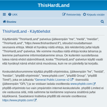
ThisHardLand
UKK
Rekisteröidy
Kirjaudu sisään
E
Etusivu
t
ThisHardLand - Käyttöehdot
s
i
Käyttämällä "ThisHardLand" palvelua (jälkeenpäin "me", "meitä", "meidän",
"ThisHardLand", "https://www.thishardland.fi"), sitoudut noudattamaan
seuraavia ehtoja. Mikäli et hyväksy näitä ehtoja, älä rekisteröidy ja/tai käytä
"ThisHardLand"-palvelua. Me voimme muuttaa näitä ehtoja koska tahansa ja
teemme parhaamme informoidaksemme sinua. On kuitenkin suositeltavaa
lukea nämä ehdot säännöllisesti, koska "ThisHardLand"-palvelun käyttö vaatii
että hyväksyt nämä ehdot siinä muodossa, kuin ne on päivitetty tai korjattu.
Keskustelufoorumimme käyttää phpBB-ohjelmistoa, (jälkeenpäin "he", "heidät",
"heidän", "phpBB-ohjelmisto", "www.phpbb.com", "phpBB Group", "phpBB
Tiimit"), joka on julkaistu "
General Public License v2
" -lisenssillä
(jälkeenpäin "GPL") ja se voidaan ladata osoitteesta
www.phpbb.com
.
phpBB-ohjelmisto luo vain ympäristön internet-keskustelulle. phpBB Limited ei
ole vastuussa siitä, mitä sallimme tai kiellämme sopivana sisältönä ja/tai
käytöksenä. Saadaksesi lisätietoa phpBB:stä vieraile osoitteessa:
https://www.phpbb.com/
.