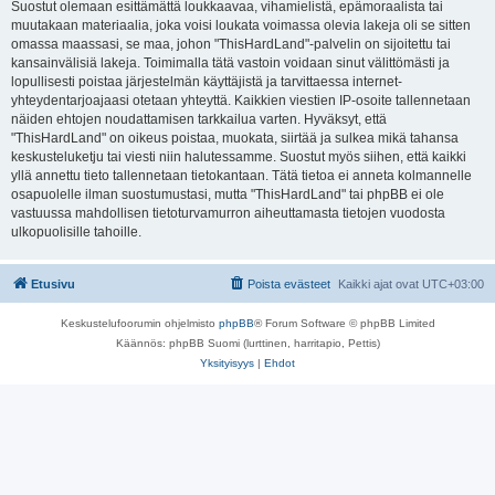
Suostut olemaan esittämättä loukkaavaa, vihamielistä, epämoraalista tai
muutakaan materiaalia, joka voisi loukata voimassa olevia lakeja oli se sitten
omassa maassasi, se maa, johon "ThisHardLand"-palvelin on sijoitettu tai
kansainvälisiä lakeja. Toimimalla tätä vastoin voidaan sinut välittömästi ja
lopullisesti poistaa järjestelmän käyttäjistä ja tarvittaessa internet-
yhteydentarjoajaasi otetaan yhteyttä. Kaikkien viestien IP-osoite tallennetaan
näiden ehtojen noudattamisen tarkkailua varten. Hyväksyt, että
"ThisHardLand" on oikeus poistaa, muokata, siirtää ja sulkea mikä tahansa
keskusteluketju tai viesti niin halutessamme. Suostut myös siihen, että kaikki
yllä annettu tieto tallennetaan tietokantaan. Tätä tietoa ei anneta kolmannelle
osapuolelle ilman suostumustasi, mutta "ThisHardLand" tai phpBB ei ole
vastuussa mahdollisen tietoturvamurron aiheuttamasta tietojen vuodosta
ulkopuolisille tahoille.
Etusivu
Poista evästeet
Kaikki ajat ovat
UTC+03:00
Keskustelufoorumin ohjelmisto
phpBB
® Forum Software © phpBB Limited
Käännös: phpBB Suomi (lurttinen, harritapio, Pettis)
Yksityisyys
|
Ehdot