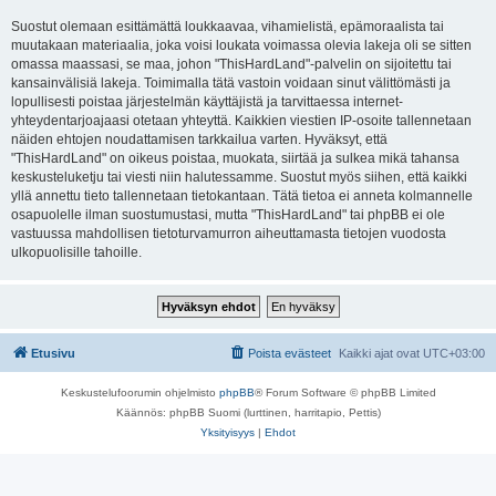
Suostut olemaan esittämättä loukkaavaa, vihamielistä, epämoraalista tai
muutakaan materiaalia, joka voisi loukata voimassa olevia lakeja oli se sitten
omassa maassasi, se maa, johon "ThisHardLand"-palvelin on sijoitettu tai
kansainvälisiä lakeja. Toimimalla tätä vastoin voidaan sinut välittömästi ja
lopullisesti poistaa järjestelmän käyttäjistä ja tarvittaessa internet-
yhteydentarjoajaasi otetaan yhteyttä. Kaikkien viestien IP-osoite tallennetaan
näiden ehtojen noudattamisen tarkkailua varten. Hyväksyt, että
"ThisHardLand" on oikeus poistaa, muokata, siirtää ja sulkea mikä tahansa
keskusteluketju tai viesti niin halutessamme. Suostut myös siihen, että kaikki
yllä annettu tieto tallennetaan tietokantaan. Tätä tietoa ei anneta kolmannelle
osapuolelle ilman suostumustasi, mutta "ThisHardLand" tai phpBB ei ole
vastuussa mahdollisen tietoturvamurron aiheuttamasta tietojen vuodosta
ulkopuolisille tahoille.
Etusivu
Poista evästeet
Kaikki ajat ovat
UTC+03:00
Keskustelufoorumin ohjelmisto
phpBB
® Forum Software © phpBB Limited
Käännös: phpBB Suomi (lurttinen, harritapio, Pettis)
Yksityisyys
|
Ehdot