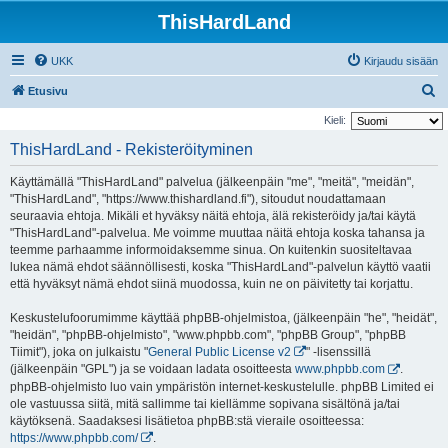
ThisHardLand
UKK
Kirjaudu sisään
E
Etusivu
t
Kieli:
s
ThisHardLand - Rekisteröityminen
i
Käyttämällä "ThisHardLand" palvelua (jälkeenpäin "me", "meitä", "meidän",
"ThisHardLand", "https://www.thishardland.fi"), sitoudut noudattamaan
seuraavia ehtoja. Mikäli et hyväksy näitä ehtoja, älä rekisteröidy ja/tai käytä
"ThisHardLand"-palvelua. Me voimme muuttaa näitä ehtoja koska tahansa ja
teemme parhaamme informoidaksemme sinua. On kuitenkin suositeltavaa
lukea nämä ehdot säännöllisesti, koska "ThisHardLand"-palvelun käyttö vaatii
että hyväksyt nämä ehdot siinä muodossa, kuin ne on päivitetty tai korjattu.
Keskustelufoorumimme käyttää phpBB-ohjelmistoa, (jälkeenpäin "he", "heidät",
"heidän", "phpBB-ohjelmisto", "www.phpbb.com", "phpBB Group", "phpBB
Tiimit"), joka on julkaistu "
General Public License v2
" -lisenssillä
(jälkeenpäin "GPL") ja se voidaan ladata osoitteesta
www.phpbb.com
.
phpBB-ohjelmisto luo vain ympäristön internet-keskustelulle. phpBB Limited ei
ole vastuussa siitä, mitä sallimme tai kiellämme sopivana sisältönä ja/tai
käytöksenä. Saadaksesi lisätietoa phpBB:stä vieraile osoitteessa:
https://www.phpbb.com/
.