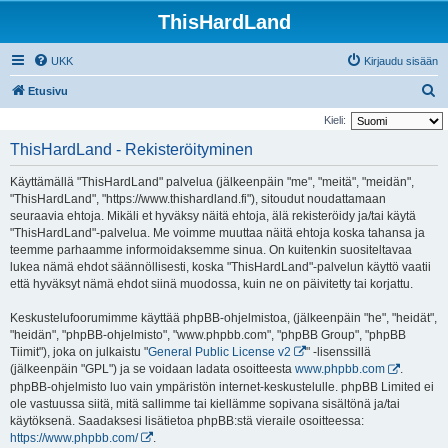
ThisHardLand
UKK
Kirjaudu sisään
E
Etusivu
t
Kieli:
s
ThisHardLand - Rekisteröityminen
i
Käyttämällä "ThisHardLand" palvelua (jälkeenpäin "me", "meitä", "meidän",
"ThisHardLand", "https://www.thishardland.fi"), sitoudut noudattamaan
seuraavia ehtoja. Mikäli et hyväksy näitä ehtoja, älä rekisteröidy ja/tai käytä
"ThisHardLand"-palvelua. Me voimme muuttaa näitä ehtoja koska tahansa ja
teemme parhaamme informoidaksemme sinua. On kuitenkin suositeltavaa
lukea nämä ehdot säännöllisesti, koska "ThisHardLand"-palvelun käyttö vaatii
että hyväksyt nämä ehdot siinä muodossa, kuin ne on päivitetty tai korjattu.
Keskustelufoorumimme käyttää phpBB-ohjelmistoa, (jälkeenpäin "he", "heidät",
"heidän", "phpBB-ohjelmisto", "www.phpbb.com", "phpBB Group", "phpBB
Tiimit"), joka on julkaistu "
General Public License v2
" -lisenssillä
(jälkeenpäin "GPL") ja se voidaan ladata osoitteesta
www.phpbb.com
.
phpBB-ohjelmisto luo vain ympäristön internet-keskustelulle. phpBB Limited ei
ole vastuussa siitä, mitä sallimme tai kiellämme sopivana sisältönä ja/tai
käytöksenä. Saadaksesi lisätietoa phpBB:stä vieraile osoitteessa:
https://www.phpbb.com/
.