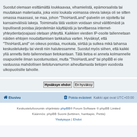
Suostut olemaan esittämättä loukkaavaa, vihamielistä, epämoraalista tai
muutakaan materiaalia, joka voisi loukata voimassa olevia lakeja oli se sitten
omassa maassasi, se maa, johon "ThisHardLand"-palvelin on sijoitettu tai
kansainvälisiä lakeja. Toimimalla tätä vastoin voidaan sinut välittömästi ja
lopullisesti poistaa järjestelmän käyttäjistä ja tarvittaessa internet-
yhteydentarjoajaasi otetaan yhteyttä. Kaikkien viestien IP-osoite tallennetaan
näiden ehtojen noudattamisen tarkkailua varten. Hyväksyt, että
"ThisHardLand" on oikeus poistaa, muokata, siirtää ja sulkea mikä tahansa
keskusteluketju tai viesti niin halutessamme. Suostut myös siihen, että kaikki
yllä annettu tieto tallennetaan tietokantaan. Tätä tietoa ei anneta kolmannelle
osapuolelle ilman suostumustasi, mutta "ThisHardLand" tai phpBB ei ole
vastuussa mahdollisen tietoturvamurron aiheuttamasta tietojen vuodosta
ulkopuolisille tahoille.
Etusivu
Poista evästeet
Kaikki ajat ovat
UTC+03:00
Keskustelufoorumin ohjelmisto
phpBB
® Forum Software © phpBB Limited
Käännös: phpBB Suomi (lurttinen, harritapio, Pettis)
Yksityisyys
|
Ehdot