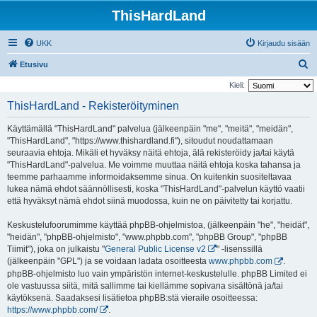
ThisHardLand
UKK
Kirjaudu sisään
E
Etusivu
t
Kieli:
s
ThisHardLand - Rekisteröityminen
i
Käyttämällä "ThisHardLand" palvelua (jälkeenpäin "me", "meitä", "meidän",
"ThisHardLand", "https://www.thishardland.fi"), sitoudut noudattamaan
seuraavia ehtoja. Mikäli et hyväksy näitä ehtoja, älä rekisteröidy ja/tai käytä
"ThisHardLand"-palvelua. Me voimme muuttaa näitä ehtoja koska tahansa ja
teemme parhaamme informoidaksemme sinua. On kuitenkin suositeltavaa
lukea nämä ehdot säännöllisesti, koska "ThisHardLand"-palvelun käyttö vaatii
että hyväksyt nämä ehdot siinä muodossa, kuin ne on päivitetty tai korjattu.
Keskustelufoorumimme käyttää phpBB-ohjelmistoa, (jälkeenpäin "he", "heidät",
"heidän", "phpBB-ohjelmisto", "www.phpbb.com", "phpBB Group", "phpBB
Tiimit"), joka on julkaistu "
General Public License v2
" -lisenssillä
(jälkeenpäin "GPL") ja se voidaan ladata osoitteesta
www.phpbb.com
.
phpBB-ohjelmisto luo vain ympäristön internet-keskustelulle. phpBB Limited ei
ole vastuussa siitä, mitä sallimme tai kiellämme sopivana sisältönä ja/tai
käytöksenä. Saadaksesi lisätietoa phpBB:stä vieraile osoitteessa:
https://www.phpbb.com/
.