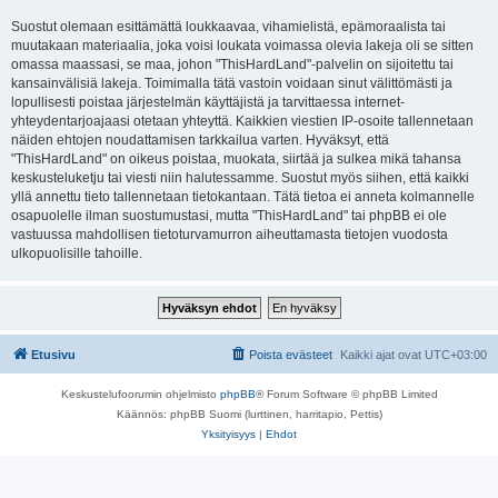
Suostut olemaan esittämättä loukkaavaa, vihamielistä, epämoraalista tai
muutakaan materiaalia, joka voisi loukata voimassa olevia lakeja oli se sitten
omassa maassasi, se maa, johon "ThisHardLand"-palvelin on sijoitettu tai
kansainvälisiä lakeja. Toimimalla tätä vastoin voidaan sinut välittömästi ja
lopullisesti poistaa järjestelmän käyttäjistä ja tarvittaessa internet-
yhteydentarjoajaasi otetaan yhteyttä. Kaikkien viestien IP-osoite tallennetaan
näiden ehtojen noudattamisen tarkkailua varten. Hyväksyt, että
"ThisHardLand" on oikeus poistaa, muokata, siirtää ja sulkea mikä tahansa
keskusteluketju tai viesti niin halutessamme. Suostut myös siihen, että kaikki
yllä annettu tieto tallennetaan tietokantaan. Tätä tietoa ei anneta kolmannelle
osapuolelle ilman suostumustasi, mutta "ThisHardLand" tai phpBB ei ole
vastuussa mahdollisen tietoturvamurron aiheuttamasta tietojen vuodosta
ulkopuolisille tahoille.
Etusivu
Poista evästeet
Kaikki ajat ovat
UTC+03:00
Keskustelufoorumin ohjelmisto
phpBB
® Forum Software © phpBB Limited
Käännös: phpBB Suomi (lurttinen, harritapio, Pettis)
Yksityisyys
|
Ehdot