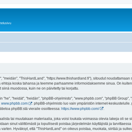
telusivu
 "meidän", "ThisHardLand", "https://www.thishardland.fi"), sitoudut noudattamaan se
tä ehtoja koska tahansa ja teemme parhaamme informoidaksemme sinua. On kuitenki
siinä muodossa, kuin ne on päivitetty tai korjattu.
"he", "heidät", "heidän", "phpBB-ohjelmisto", "www.phpbb.com", "phpBB Group", "ph
a
www.phpbb.com
. phpBB-ohjelmisto luo vain ympäristön internet-keskustelulle. 
ätietoa phpBB:stä vieraile osoitteessa:
https://www.phpbb.com/
.
lista tai muutakaan materiaalia, joka voisi loukata voimassa olevia lakeja oli se
oidaan sinut välittömästi ja lopullisesti poistaa järjestelmän käyttäjistä ja tarvittaes
 varten. Hyväksyt, että "ThisHardLand" on oikeus poistaa, muokata, siirtää ja sulke