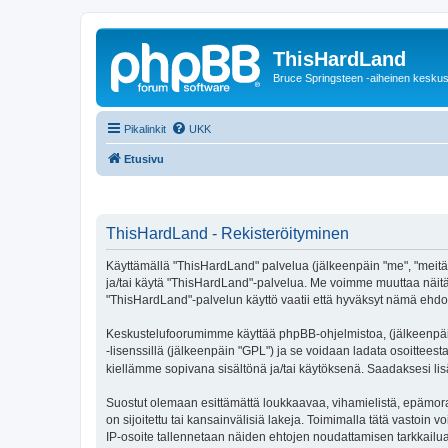
ThisHardLand
Bruce Springsteen -aiheinen keskus
Pikalinkit
UKK
Etusivu
ThisHardLand - Rekisteröityminen
Käyttämällä "ThisHardLand" palvelua (jälkeenpäin "me", "meitä",
ja/tai käytä "ThisHardLand"-palvelua. Me voimme muuttaa näi
"ThisHardLand"-palvelun käyttö vaatii että hyväksyt nämä ehdot 
Keskustelufoorumimme käyttää phpBB-ohjelmistoa, (jälkeenpäin 
-lisenssillä (jälkeenpäin "GPL") ja se voidaan ladata osoitteest
kiellämme sopivana sisältönä ja/tai käytöksenä. Saadaksesi lis
Suostut olemaan esittämättä loukkaavaa, vihamielistä, epämoraa
on sijoitettu tai kansainvälisiä lakeja. Toimimalla tätä vastoin v
IP-osoite tallennetaan näiden ehtojen noudattamisen tarkkailua