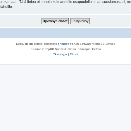
n tietokantaan. Tätä tietoa ei anneta kolmannelle osapuolelle ilman suostumustasi,
tahoille.
Keskustelufoorumin ohjelmisto
phpBB
® Forum Software © phpBB Limited
Käännös: phpBB Suomi (lurttinen, harritapio, Pettis)
Yksityisyys
|
Ehdot