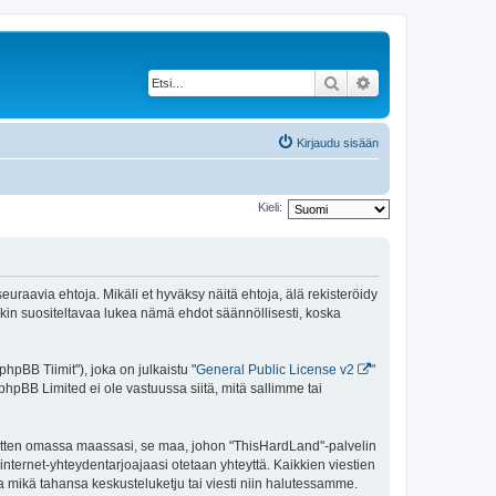
Etsi
Tarkennettu haku
Kirjaudu sisään
Kieli:
uraavia ehtoja. Mikäli et hyväksy näitä ehtoja, älä rekisteröidy
n suositeltavaa lukea nämä ehdot säännöllisesti, koska
pBB Tiimit"), joka on julkaistu "
General Public License v2
"
phpBB Limited ei ole vastuussa siitä, mitä sallimme tai
 sitten omassa maassasi, se maa, johon "ThisHardLand"-palvelin
sa internet-yhteydentarjoajaasi otetaan yhteyttä. Kaikkien viestien
a mikä tahansa keskusteluketju tai viesti niin halutessamme.