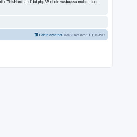
 mutta "ThisHardLand" tai phpBB ei ole vastuussa mahdollisen
Poista evästeet
Kaikki ajat ovat
UTC+03:00