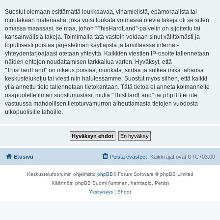
Suostut olemaan esittämättä loukkaavaa, vihamielistä, epämoraalista tai
muutakaan materiaalia, joka voisi loukata voimassa olevia lakeja oli se sitten
omassa maassasi, se maa, johon "ThisHardLand"-palvelin on sijoitettu tai
kansainvälisiä lakeja. Toimimalla tätä vastoin voidaan sinut välittömästi ja
lopullisesti poistaa järjestelmän käyttäjistä ja tarvittaessa internet-
yhteydentarjoajaasi otetaan yhteyttä. Kaikkien viestien IP-osoite tallennetaan
näiden ehtojen noudattamisen tarkkailua varten. Hyväksyt, että
"ThisHardLand" on oikeus poistaa, muokata, siirtää ja sulkea mikä tahansa
keskusteluketju tai viesti niin halutessamme. Suostut myös siihen, että kaikki
yllä annettu tieto tallennetaan tietokantaan. Tätä tietoa ei anneta kolmannelle
osapuolelle ilman suostumustasi, mutta "ThisHardLand" tai phpBB ei ole
vastuussa mahdollisen tietoturvamurron aiheuttamasta tietojen vuodosta
ulkopuolisille tahoille.
Etusivu
Poista evästeet
Kaikki ajat ovat
UTC+03:00
Keskustelufoorumin ohjelmisto
phpBB
® Forum Software © phpBB Limited
Käännös: phpBB Suomi (lurttinen, harritapio, Pettis)
Yksityisyys
|
Ehdot