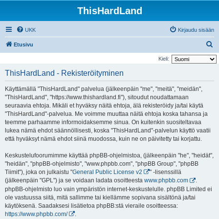
ThisHardLand
UKK
Kirjaudu sisään
E
Etusivu
t
Kieli:
s
ThisHardLand - Rekisteröityminen
i
Käyttämällä "ThisHardLand" palvelua (jälkeenpäin "me", "meitä", "meidän",
"ThisHardLand", "https://www.thishardland.fi"), sitoudut noudattamaan
seuraavia ehtoja. Mikäli et hyväksy näitä ehtoja, älä rekisteröidy ja/tai käytä
"ThisHardLand"-palvelua. Me voimme muuttaa näitä ehtoja koska tahansa ja
teemme parhaamme informoidaksemme sinua. On kuitenkin suositeltavaa
lukea nämä ehdot säännöllisesti, koska "ThisHardLand"-palvelun käyttö vaatii
että hyväksyt nämä ehdot siinä muodossa, kuin ne on päivitetty tai korjattu.
Keskustelufoorumimme käyttää phpBB-ohjelmistoa, (jälkeenpäin "he", "heidät",
"heidän", "phpBB-ohjelmisto", "www.phpbb.com", "phpBB Group", "phpBB
Tiimit"), joka on julkaistu "
General Public License v2
" -lisenssillä
(jälkeenpäin "GPL") ja se voidaan ladata osoitteesta
www.phpbb.com
.
phpBB-ohjelmisto luo vain ympäristön internet-keskustelulle. phpBB Limited ei
ole vastuussa siitä, mitä sallimme tai kiellämme sopivana sisältönä ja/tai
käytöksenä. Saadaksesi lisätietoa phpBB:stä vieraile osoitteessa:
https://www.phpbb.com/
.