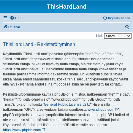
ThisHardLand
UKK
Kirjaudu sisään
E
Etusivu
t
Kieli:
s
ThisHardLand - Rekisteröityminen
i
Käyttämällä "ThisHardLand" palvelua (jälkeenpäin "me", "meitä", "meidän",
"ThisHardLand", "https://www.thishardland.fi"), sitoudut noudattamaan
seuraavia ehtoja. Mikäli et hyväksy näitä ehtoja, älä rekisteröidy ja/tai käytä
"ThisHardLand"-palvelua. Me voimme muuttaa näitä ehtoja koska tahansa ja
teemme parhaamme informoidaksemme sinua. On kuitenkin suositeltavaa
lukea nämä ehdot säännöllisesti, koska "ThisHardLand"-palvelun käyttö vaatii
että hyväksyt nämä ehdot siinä muodossa, kuin ne on päivitetty tai korjattu.
Keskustelufoorumimme käyttää phpBB-ohjelmistoa, (jälkeenpäin "he", "heidät",
"heidän", "phpBB-ohjelmisto", "www.phpbb.com", "phpBB Group", "phpBB
Tiimit"), joka on julkaistu "
General Public License v2
" -lisenssillä
(jälkeenpäin "GPL") ja se voidaan ladata osoitteesta
www.phpbb.com
.
phpBB-ohjelmisto luo vain ympäristön internet-keskustelulle. phpBB Limited ei
ole vastuussa siitä, mitä sallimme tai kiellämme sopivana sisältönä ja/tai
käytöksenä. Saadaksesi lisätietoa phpBB:stä vieraile osoitteessa:
https://www.phpbb.com/
.