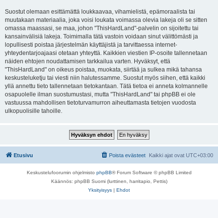
Suostut olemaan esittämättä loukkaavaa, vihamielistä, epämoraalista tai
muutakaan materiaalia, joka voisi loukata voimassa olevia lakeja oli se sitten
omassa maassasi, se maa, johon "ThisHardLand"-palvelin on sijoitettu tai
kansainvälisiä lakeja. Toimimalla tätä vastoin voidaan sinut välittömästi ja
lopullisesti poistaa järjestelmän käyttäjistä ja tarvittaessa internet-
yhteydentarjoajaasi otetaan yhteyttä. Kaikkien viestien IP-osoite tallennetaan
näiden ehtojen noudattamisen tarkkailua varten. Hyväksyt, että
"ThisHardLand" on oikeus poistaa, muokata, siirtää ja sulkea mikä tahansa
keskusteluketju tai viesti niin halutessamme. Suostut myös siihen, että kaikki
yllä annettu tieto tallennetaan tietokantaan. Tätä tietoa ei anneta kolmannelle
osapuolelle ilman suostumustasi, mutta "ThisHardLand" tai phpBB ei ole
vastuussa mahdollisen tietoturvamurron aiheuttamasta tietojen vuodosta
ulkopuolisille tahoille.
Etusivu
Poista evästeet
Kaikki ajat ovat
UTC+03:00
Keskustelufoorumin ohjelmisto
phpBB
® Forum Software © phpBB Limited
Käännös: phpBB Suomi (lurttinen, harritapio, Pettis)
Yksityisyys
|
Ehdot