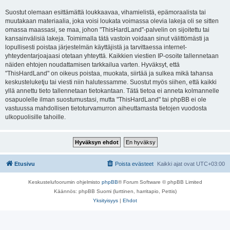
Suostut olemaan esittämättä loukkaavaa, vihamielistä, epämoraalista tai
muutakaan materiaalia, joka voisi loukata voimassa olevia lakeja oli se sitten
omassa maassasi, se maa, johon "ThisHardLand"-palvelin on sijoitettu tai
kansainvälisiä lakeja. Toimimalla tätä vastoin voidaan sinut välittömästi ja
lopullisesti poistaa järjestelmän käyttäjistä ja tarvittaessa internet-
yhteydentarjoajaasi otetaan yhteyttä. Kaikkien viestien IP-osoite tallennetaan
näiden ehtojen noudattamisen tarkkailua varten. Hyväksyt, että
"ThisHardLand" on oikeus poistaa, muokata, siirtää ja sulkea mikä tahansa
keskusteluketju tai viesti niin halutessamme. Suostut myös siihen, että kaikki
yllä annettu tieto tallennetaan tietokantaan. Tätä tietoa ei anneta kolmannelle
osapuolelle ilman suostumustasi, mutta "ThisHardLand" tai phpBB ei ole
vastuussa mahdollisen tietoturvamurron aiheuttamasta tietojen vuodosta
ulkopuolisille tahoille.
Etusivu
Poista evästeet
Kaikki ajat ovat
UTC+03:00
Keskustelufoorumin ohjelmisto
phpBB
® Forum Software © phpBB Limited
Käännös: phpBB Suomi (lurttinen, harritapio, Pettis)
Yksityisyys
|
Ehdot