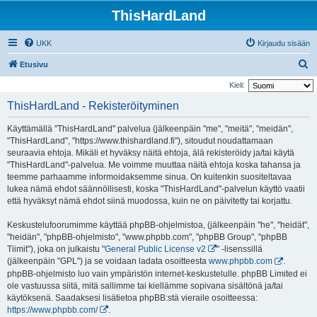
ThisHardLand
UKK
Kirjaudu sisään
E
Etusivu
t
Kieli:
s
ThisHardLand - Rekisteröityminen
i
Käyttämällä "ThisHardLand" palvelua (jälkeenpäin "me", "meitä", "meidän",
"ThisHardLand", "https://www.thishardland.fi"), sitoudut noudattamaan
seuraavia ehtoja. Mikäli et hyväksy näitä ehtoja, älä rekisteröidy ja/tai käytä
"ThisHardLand"-palvelua. Me voimme muuttaa näitä ehtoja koska tahansa ja
teemme parhaamme informoidaksemme sinua. On kuitenkin suositeltavaa
lukea nämä ehdot säännöllisesti, koska "ThisHardLand"-palvelun käyttö vaatii
että hyväksyt nämä ehdot siinä muodossa, kuin ne on päivitetty tai korjattu.
Keskustelufoorumimme käyttää phpBB-ohjelmistoa, (jälkeenpäin "he", "heidät",
"heidän", "phpBB-ohjelmisto", "www.phpbb.com", "phpBB Group", "phpBB
Tiimit"), joka on julkaistu "
General Public License v2
" -lisenssillä
(jälkeenpäin "GPL") ja se voidaan ladata osoitteesta
www.phpbb.com
.
phpBB-ohjelmisto luo vain ympäristön internet-keskustelulle. phpBB Limited ei
ole vastuussa siitä, mitä sallimme tai kiellämme sopivana sisältönä ja/tai
käytöksenä. Saadaksesi lisätietoa phpBB:stä vieraile osoitteessa:
https://www.phpbb.com/
.