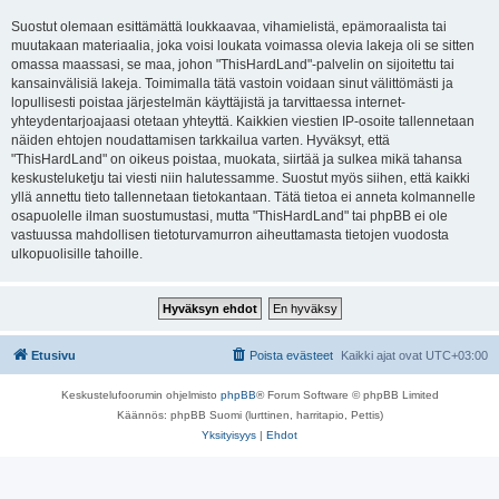
Suostut olemaan esittämättä loukkaavaa, vihamielistä, epämoraalista tai
muutakaan materiaalia, joka voisi loukata voimassa olevia lakeja oli se sitten
omassa maassasi, se maa, johon "ThisHardLand"-palvelin on sijoitettu tai
kansainvälisiä lakeja. Toimimalla tätä vastoin voidaan sinut välittömästi ja
lopullisesti poistaa järjestelmän käyttäjistä ja tarvittaessa internet-
yhteydentarjoajaasi otetaan yhteyttä. Kaikkien viestien IP-osoite tallennetaan
näiden ehtojen noudattamisen tarkkailua varten. Hyväksyt, että
"ThisHardLand" on oikeus poistaa, muokata, siirtää ja sulkea mikä tahansa
keskusteluketju tai viesti niin halutessamme. Suostut myös siihen, että kaikki
yllä annettu tieto tallennetaan tietokantaan. Tätä tietoa ei anneta kolmannelle
osapuolelle ilman suostumustasi, mutta "ThisHardLand" tai phpBB ei ole
vastuussa mahdollisen tietoturvamurron aiheuttamasta tietojen vuodosta
ulkopuolisille tahoille.
Etusivu
Poista evästeet
Kaikki ajat ovat
UTC+03:00
Keskustelufoorumin ohjelmisto
phpBB
® Forum Software © phpBB Limited
Käännös: phpBB Suomi (lurttinen, harritapio, Pettis)
Yksityisyys
|
Ehdot