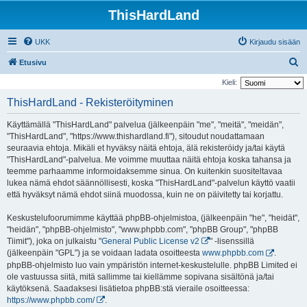
ThisHardLand
UKK
Kirjaudu sisään
E
Etusivu
t
Kieli:
s
ThisHardLand - Rekisteröityminen
i
Käyttämällä "ThisHardLand" palvelua (jälkeenpäin "me", "meitä", "meidän",
"ThisHardLand", "https://www.thishardland.fi"), sitoudut noudattamaan
seuraavia ehtoja. Mikäli et hyväksy näitä ehtoja, älä rekisteröidy ja/tai käytä
"ThisHardLand"-palvelua. Me voimme muuttaa näitä ehtoja koska tahansa ja
teemme parhaamme informoidaksemme sinua. On kuitenkin suositeltavaa
lukea nämä ehdot säännöllisesti, koska "ThisHardLand"-palvelun käyttö vaatii
että hyväksyt nämä ehdot siinä muodossa, kuin ne on päivitetty tai korjattu.
Keskustelufoorumimme käyttää phpBB-ohjelmistoa, (jälkeenpäin "he", "heidät",
"heidän", "phpBB-ohjelmisto", "www.phpbb.com", "phpBB Group", "phpBB
Tiimit"), joka on julkaistu "
General Public License v2
" -lisenssillä
(jälkeenpäin "GPL") ja se voidaan ladata osoitteesta
www.phpbb.com
.
phpBB-ohjelmisto luo vain ympäristön internet-keskustelulle. phpBB Limited ei
ole vastuussa siitä, mitä sallimme tai kiellämme sopivana sisältönä ja/tai
käytöksenä. Saadaksesi lisätietoa phpBB:stä vieraile osoitteessa:
https://www.phpbb.com/
.