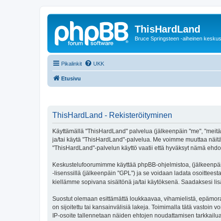
ThisHardLand
Bruce Springsteen -aiheinen keskus
Pikalinkit
UKK
Etusivu
ThisHardLand - Rekisteröityminen
Käyttämällä "ThisHardLand" palvelua (jälkeenpäin "me", "meitä",
ja/tai käytä "ThisHardLand"-palvelua. Me voimme muuttaa näi
"ThisHardLand"-palvelun käyttö vaatii että hyväksyt nämä ehdot 
Keskustelufoorumimme käyttää phpBB-ohjelmistoa, (jälkeenpäin 
-lisenssillä (jälkeenpäin "GPL") ja se voidaan ladata osoitteest
kiellämme sopivana sisältönä ja/tai käytöksenä. Saadaksesi lis
Suostut olemaan esittämättä loukkaavaa, vihamielistä, epämoraa
on sijoitettu tai kansainvälisiä lakeja. Toimimalla tätä vastoin v
IP-osoite tallennetaan näiden ehtojen noudattamisen tarkkailua