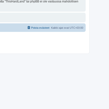
 mutta "ThisHardLand" tai phpBB ei ole vastuussa mahdollisen
Poista evästeet
Kaikki ajat ovat
UTC+03:00