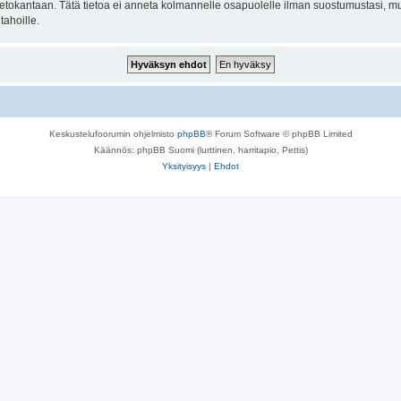
n tietokantaan. Tätä tietoa ei anneta kolmannelle osapuolelle ilman suostumustasi,
tahoille.
Keskustelufoorumin ohjelmisto
phpBB
® Forum Software © phpBB Limited
Käännös: phpBB Suomi (lurttinen, harritapio, Pettis)
Yksityisyys
|
Ehdot