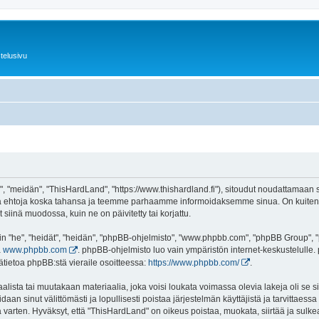
telusivu
 "meidän", "ThisHardLand", "https://www.thishardland.fi"), sitoudut noudattamaan se
tä ehtoja koska tahansa ja teemme parhaamme informoidaksemme sinua. On kuitenki
siinä muodossa, kuin ne on päivitetty tai korjattu.
"he", "heidät", "heidän", "phpBB-ohjelmisto", "www.phpbb.com", "phpBB Group", "ph
a
www.phpbb.com
. phpBB-ohjelmisto luo vain ympäristön internet-keskustelulle. 
ätietoa phpBB:stä vieraile osoitteessa:
https://www.phpbb.com/
.
lista tai muutakaan materiaalia, joka voisi loukata voimassa olevia lakeja oli se
oidaan sinut välittömästi ja lopullisesti poistaa järjestelmän käyttäjistä ja tarvittaes
 varten. Hyväksyt, että "ThisHardLand" on oikeus poistaa, muokata, siirtää ja sulke