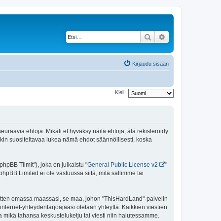
Etsi
Tarkennettu haku
Kirjaudu sisään
Kieli:
uraavia ehtoja. Mikäli et hyväksy näitä ehtoja, älä rekisteröidy
n suositeltavaa lukea nämä ehdot säännöllisesti, koska
pBB Tiimit"), joka on julkaistu "
General Public License v2
"
phpBB Limited ei ole vastuussa siitä, mitä sallimme tai
 sitten omassa maassasi, se maa, johon "ThisHardLand"-palvelin
sa internet-yhteydentarjoajaasi otetaan yhteyttä. Kaikkien viestien
a mikä tahansa keskusteluketju tai viesti niin halutessamme.