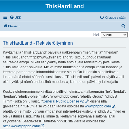
ThisHardLand
UKK
Kirjaudu sisään
E
Etusivu
t
Kieli:
s
ThisHardLand - Rekisteröityminen
i
Käyttämällä "ThisHardLand" palvelua (jälkeenpäin "me", "meitä", "meidän",
"ThisHardLand", "https://www.thishardland.fi"), sitoudut noudattamaan
seuraavia ehtoja. Mikäli et hyväksy näitä ehtoja, älä rekisteröidy ja/tai käytä
"ThisHardLand"-palvelua. Me voimme muuttaa näitä ehtoja koska tahansa ja
teemme parhaamme informoidaksemme sinua. On kuitenkin suositeltavaa
lukea nämä ehdot säännöllisesti, koska "ThisHardLand"-palvelun käyttö vaatii
että hyväksyt nämä ehdot siinä muodossa, kuin ne on päivitetty tai korjattu.
Keskustelufoorumimme käyttää phpBB-ohjelmistoa, (jälkeenpäin "he", "heidät",
"heidän", "phpBB-ohjelmisto", "www.phpbb.com", "phpBB Group", "phpBB
Tiimit"), joka on julkaistu "
General Public License v2
" -lisenssillä
(jälkeenpäin "GPL") ja se voidaan ladata osoitteesta
www.phpbb.com
.
phpBB-ohjelmisto luo vain ympäristön internet-keskustelulle. phpBB Limited ei
ole vastuussa siitä, mitä sallimme tai kiellämme sopivana sisältönä ja/tai
käytöksenä. Saadaksesi lisätietoa phpBB:stä vieraile osoitteessa:
https://www.phpbb.com/
.