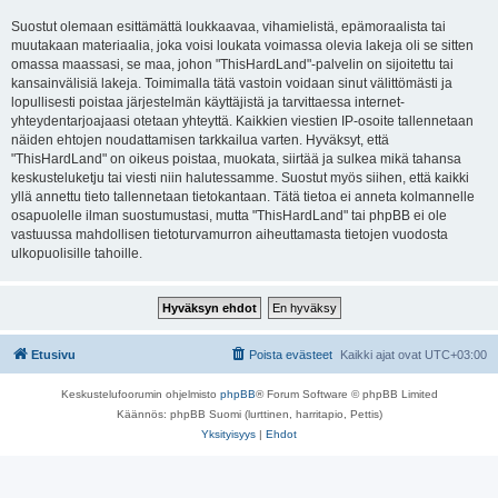
Suostut olemaan esittämättä loukkaavaa, vihamielistä, epämoraalista tai
muutakaan materiaalia, joka voisi loukata voimassa olevia lakeja oli se sitten
omassa maassasi, se maa, johon "ThisHardLand"-palvelin on sijoitettu tai
kansainvälisiä lakeja. Toimimalla tätä vastoin voidaan sinut välittömästi ja
lopullisesti poistaa järjestelmän käyttäjistä ja tarvittaessa internet-
yhteydentarjoajaasi otetaan yhteyttä. Kaikkien viestien IP-osoite tallennetaan
näiden ehtojen noudattamisen tarkkailua varten. Hyväksyt, että
"ThisHardLand" on oikeus poistaa, muokata, siirtää ja sulkea mikä tahansa
keskusteluketju tai viesti niin halutessamme. Suostut myös siihen, että kaikki
yllä annettu tieto tallennetaan tietokantaan. Tätä tietoa ei anneta kolmannelle
osapuolelle ilman suostumustasi, mutta "ThisHardLand" tai phpBB ei ole
vastuussa mahdollisen tietoturvamurron aiheuttamasta tietojen vuodosta
ulkopuolisille tahoille.
Etusivu
Poista evästeet
Kaikki ajat ovat
UTC+03:00
Keskustelufoorumin ohjelmisto
phpBB
® Forum Software © phpBB Limited
Käännös: phpBB Suomi (lurttinen, harritapio, Pettis)
Yksityisyys
|
Ehdot